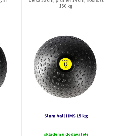
vým
Délka 30 cm, průměr 14 cm, nosnost
150 kg.
Slam ball HMS 15 kg
skladem u dodavatele