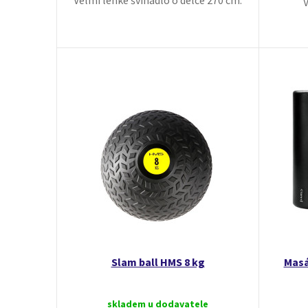
Velmi lehké švihadlo o délce 270 cm.
V
Slam ball HMS 8 kg
Masá
skladem u dodavatele