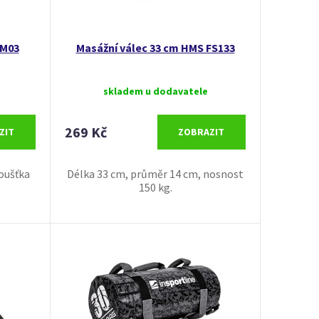
YM03
Masážní válec 33 cm HMS FS133
skladem u dodavatele
269 Kč
ZIT
ZOBRAZIT
loušťka
Délka 33 cm, průměr 14 cm, nosnost
150 kg.