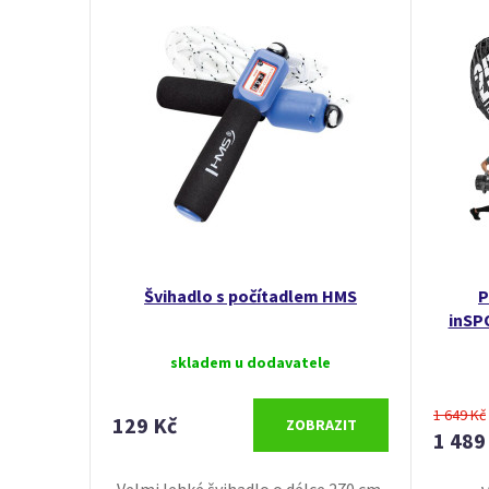
Švihadlo s počítadlem HMS
P
inSP
skladem u dodavatele
1 649 Kč
129 Kč
ZOBRAZIT
1 489