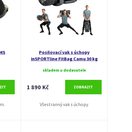
HMS
Posilovací vak s úchopy
inSPORTline FitBag Camu 30 kg
skladem u dodavatele
1 890 Kč
ZIT
ZOBRAZIT
cm.
Všestranný vak s úchopy.