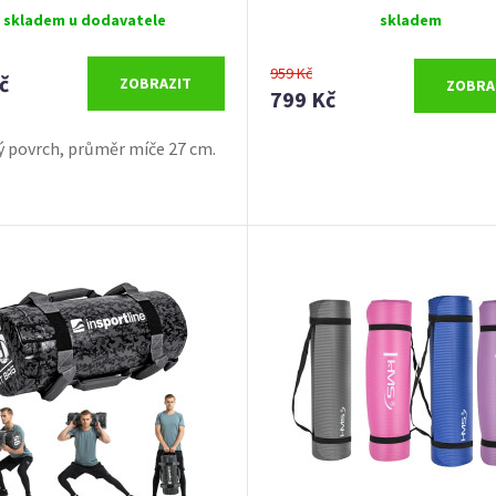
skladem u dodavatele
skladem
959 Kč
č
ZOBRAZIT
ZOBRA
799 Kč
ý povrch, průměr míče 27 cm.