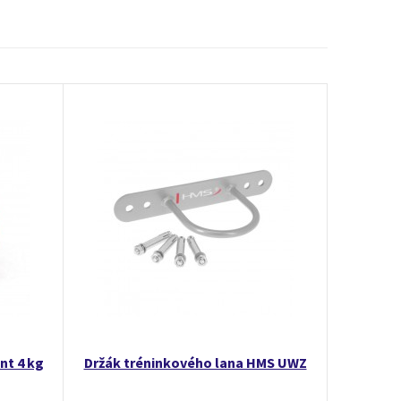
nt 4 kg
Držák tréninkového lana HMS UWZ