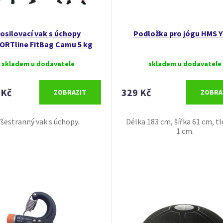
osilovací vak s úchopy
Podložka pro jógu HMS 
ORTline FitBag Camu 5 kg
skladem u dodavatele
skladem u dodavatele
 Kč
329 Kč
ZOBRAZIT
ZOBRA
šestranný vak s úchopy.
Délka 183 cm, šířka 61 cm, t
1 cm.