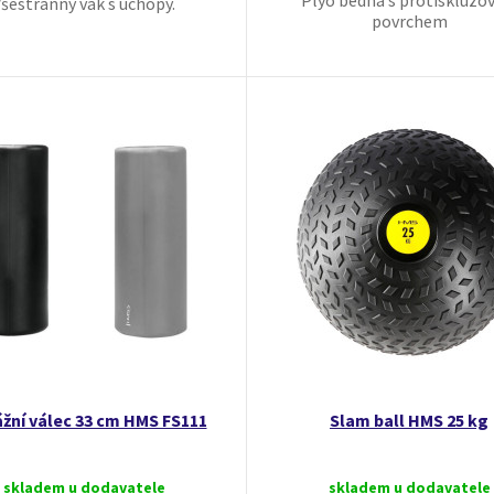
Plyo bedna s protiskluzo
šestranný vak s úchopy.
povrchem
žní válec 33 cm HMS FS111
Slam ball HMS 25 kg
skladem u dodavatele
skladem u dodavatele