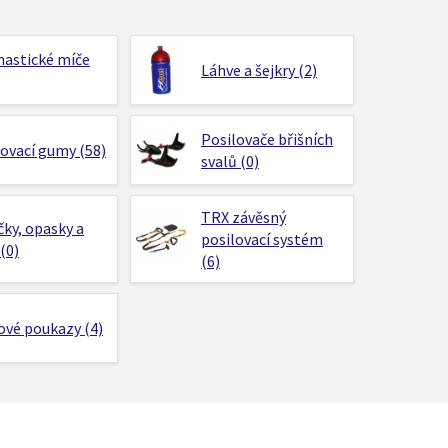
astické míče
Láhve a šejkry (2)
Posilovače břišních
lovací gumy (58)
svalů (0)
TRX závěsný
ky, opasky a
posilovací systém
(0)
(6)
ové poukazy (4)