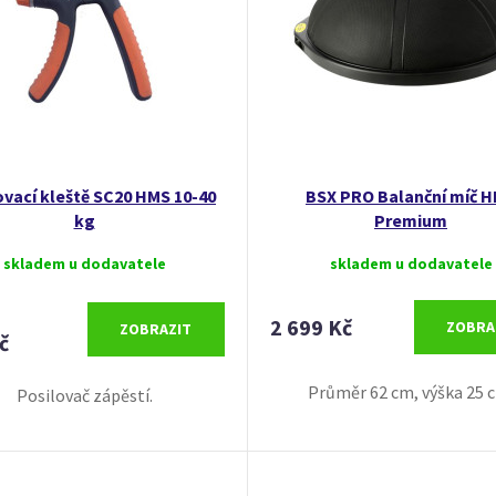
ovací kleště SC20 HMS 10-40
BSX PRO Balanční míč 
kg
Premium
skladem u dodavatele
skladem u dodavatele
2 699 Kč
ZOBRA
ZOBRAZIT
č
Průměr 62 cm, výška 25 
Posilovač zápěstí.