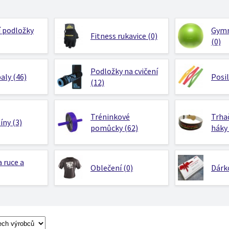
 podložky
Gymn
Fitness rukavice (0)
(0)
Podložky na cvičení
aly (46)
Posi
(12)
Tréninkové
Trhač
ny (3)
pomůcky (62)
háky 
a ruce a
Oblečení (0)
Dárk