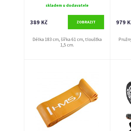
skladem u dodavatele
389 Kč
979 K
ZOBRAZIT
Délka 183 cm, šířka 61 cm, tloušťka
Pružn
1,5 cm.