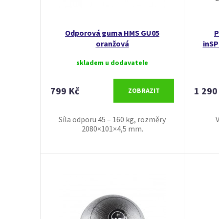
Odporová guma HMS GU05
P
oranžová
inSP
skladem u dodavatele
799 Kč
1 290
ZOBRAZIT
Síla odporu 45 – 160 kg, rozměry
V
2080×101×4,5 mm.