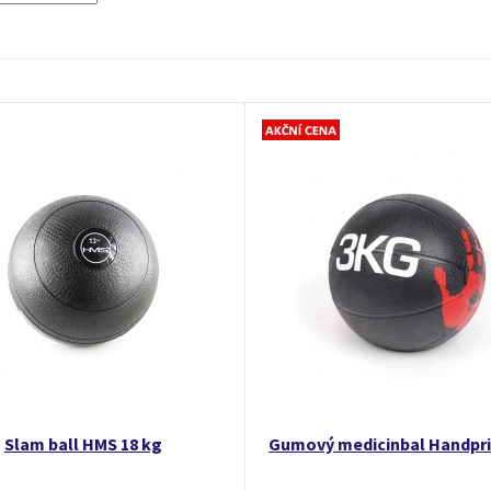
Slam ball HMS 18 kg
Gumový medicinbal Handpri