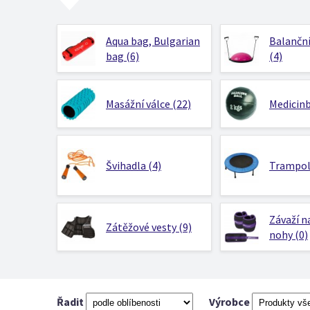
Aqua bag, Bulgarian
Balanční
bag (6)
(4)
Masážní válce (22)
Medicinb
Švihadla (4)
Trampolí
Závaží n
Zátěžové vesty (9)
nohy (0)
Řadit
Výrobce