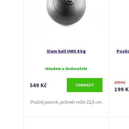
Slam ball HMS 8 kg
Posil
skladem u dodavatele
299 Kč
549 Kč
ZOBRAZIT
199 K
Pružný povrch, průměr míče 22,5 cm.