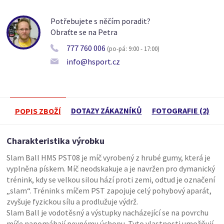
Potřebujete s něčím poradit?
Obraťte se na Petra
777 760 006
(po-pá: 9:00 - 17:00)
info@hsport.cz
DOTAZY ZÁKAZNÍKŮ
FOTOGRAFIE (2)
POPIS ZBOŽÍ
Charakteristika výrobku
Slam Ball HMS PST08 je míč vyrobený z hrubé gumy, která je
vyplněna pískem. Míč neodskakuje a je navržen pro dymanický
trénink, kdy se velkou silou hází proti zemi, odtud je označení
„slam“. Trénink s míčem PST zapojuje celý pohybový aparát,
zvyšuje fyzickou sílu a prodlužuje výdrž.
Slam Ball je vodotěsný a výstupky nacházející se na povrchu
míče napomáhají pevnému úchopu. Tyto vlastnosti umožňují