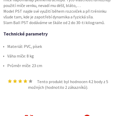
použití míče venku, nevadí mu déšť, bláto,…
Model PST najde své využití během rozcviček a při tréninku
všude tam, kde je zapotřebí dynamika a fyzická síla.
Slam Ball PST dodáváme ve škále od 2 do 30-ti kilogramů.
Technické parametry
Materiál: PVC, písek
Váha míče: 8 kg
Průměr míče: 23 cm
Tento produkt byl hodnocen
4.2
body z 5
možných (hodnotilo
2
zákazníků).