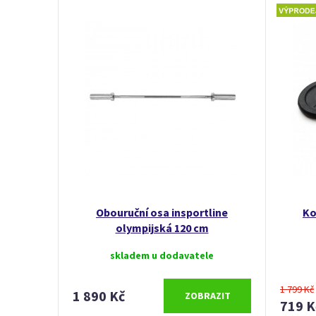
Obouruční osa insportline
Ko
olympijská 120 cm
skladem u dodavatele
1 799 Kč
1 890 Kč
ZOBRAZIT
719 K