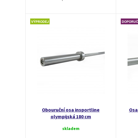
Obouruční osa insportline
Osa 
olympijská 180 cm
skladem