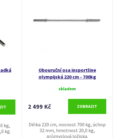
ladká
Obouruční osa insportline
olympijská 220 cm - 700kg
skladem
2 499 Kč
ZOBRAZIT
ZIT
Délka 220 cm, nosnost 700 kg, úchop
0 kg,
32 mm, hmotnost 20,0 kg,
0 kg.
průmyslová ložiska.