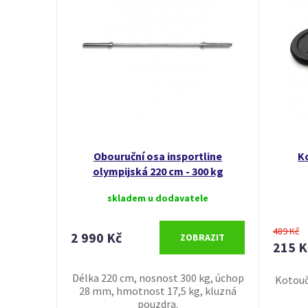
Obouruční osa insportline
Ko
olympijská 220 cm - 300 kg
skladem u dodavatele
489 Kč
2 990 Kč
ZOBRAZIT
215 K
Délka 220 cm, nosnost 300 kg, úchop
Kotouč
28 mm, hmotnost 17,5 kg, kluzná
pouzdra.