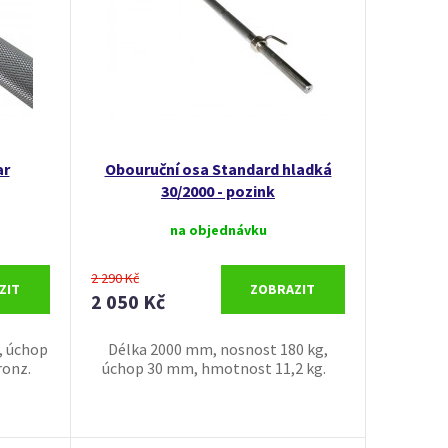
ar
Obouruční osa Standard hladká
30/2000 - pozink
na objednávku
2 290 Kč
ZIT
ZOBRAZIT
2 050 Kč
, úchop
Délka 2000 mm, nosnost 180 kg,
ronz.
úchop 30 mm, hmotnost 11,2 kg.