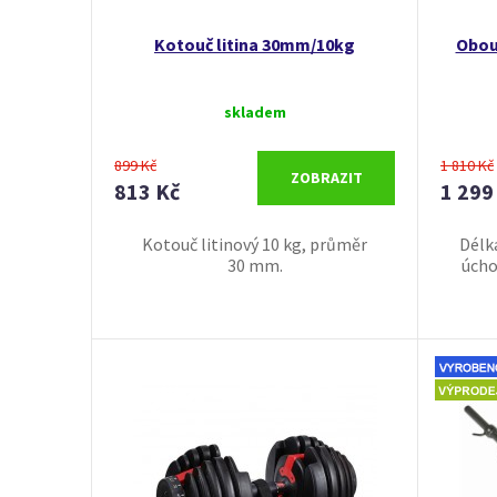
Kotouč litina 30mm/10kg
Obou
skladem
899 Kč
1 810 Kč
ZOBRAZIT
813 Kč
1 299
Kotouč litinový 10 kg, průměr
Délk
30 mm.
úcho