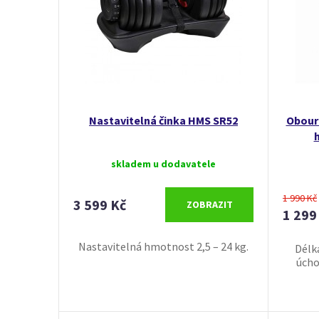
Nastavitelná činka HMS SR52
Obouru
h
skladem u dodavatele
1 990 Kč
3 599 Kč
ZOBRAZIT
1 299
Nastavitelná hmotnost 2,5 – 24 kg.
Délk
úcho