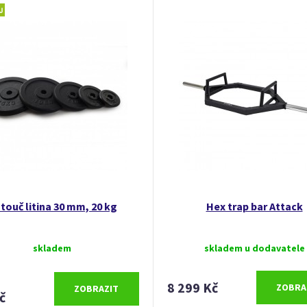
touč litina 30 mm, 20 kg
Hex trap bar Attack
skladem
skladem u dodavatele
8 299 Kč
ZOBRA
ZOBRAZIT
č