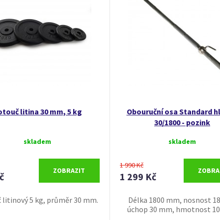
touč litina 30 mm, 5 kg
Obouruční osa Standard h
30/1800 - pozink
skladem
skladem
1 990 Kč
ZOBRAZIT
ZOBRA
č
1 299 Kč
 litinový 5 kg, průměr 30 mm.
Délka 1800 mm, nosnost 18
úchop 30 mm, hmotnost 10,