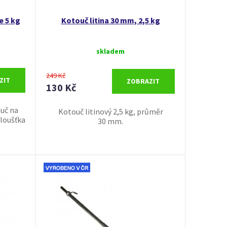
e 5 kg
Kotouč litina 30 mm, 2,5 kg
skladem
249 Kč
ZIT
ZOBRAZIT
130 Kč
uč na
Kotouč litinový 2,5 kg, průměr
loušťka
30 mm.