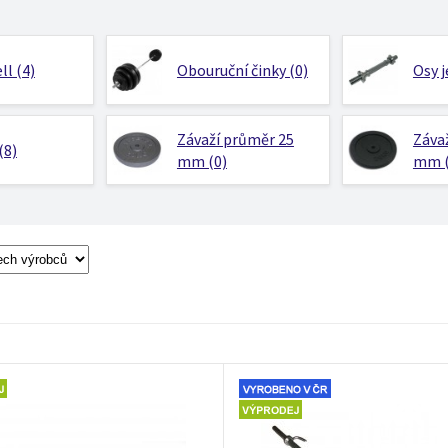
ll (4)
Obouruční činky (0)
Osy j
Závaží průměr 25
Záva
(8)
mm (0)
mm (