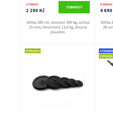
2 790 Kč
5 990 Kč
ZOBRAZIT
2 290 Kč
4 690
Délka 180 cm, nosnost 300 kg, úchop
Délka 
25 mm, hmotnost 13,0 kg, kluzná
28 mm
pouzdra.