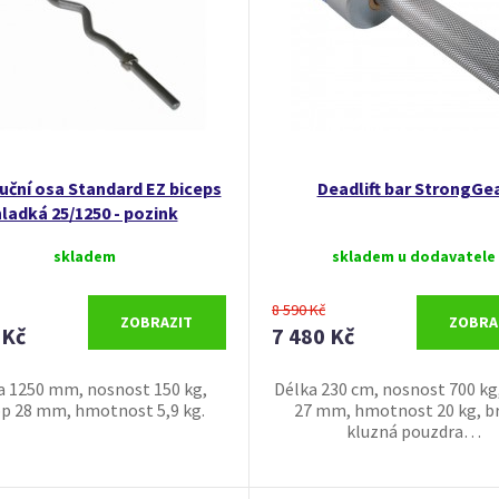
ční osa Standard EZ biceps
Deadlift bar StrongGe
ladká 25/1250 - pozink
skladem
skladem u dodavatele
8 590 Kč
ZOBRAZIT
ZOBRA
 Kč
7 480 Kč
a 1250 mm, nosnost 150 kg,
Délka 230 cm, nosnost 700 kg
p 28 mm, hmotnost 5,9 kg.
27 mm, hmotnost 20 kg, b
kluzná pouzdra…