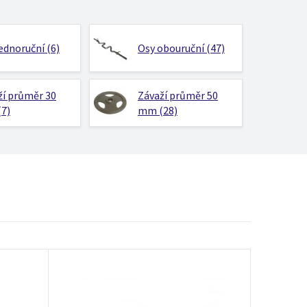
ednoruční (6)
Osy obouruční (47)
ží průměr 30
Závaží průměr 50
7)
mm (28)