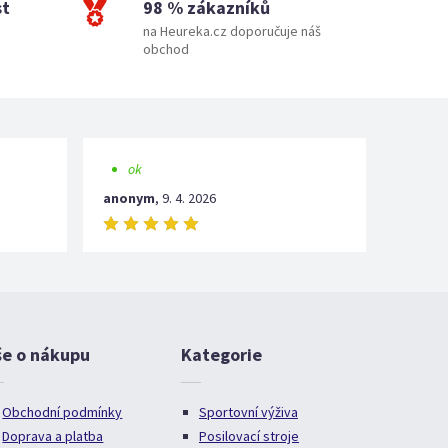
st
98 % zákazníků
na Heureka.cz doporučuje náš
obchod
ok
anonym
,
9. 4. 2026
še o nákupu
Kategorie
Obchodní podmínky
Sportovní výživa
Doprava a platba
Posilovací stroje