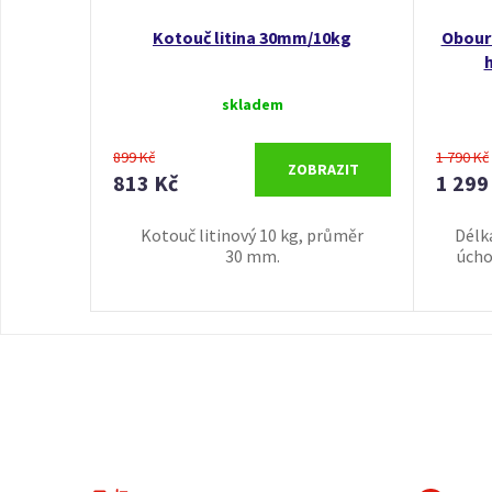
Kotouč litina 30mm/10kg
Obouru
h
skladem
899 Kč
1 790 Kč
ZOBRAZIT
813 Kč
1 299
Kotouč litinový 10 kg, průměr
Délk
30 mm.
úcho