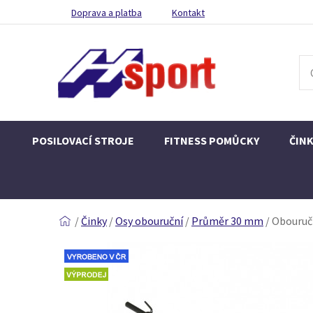
Doprava a platba
Kontakt
POSILOVACÍ STROJE
FITNESS POMŮCKY
ČIN
/
Činky
/
Osy obouruční
/
Průměr 30 mm
/
Obouručn