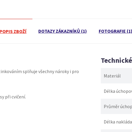
DOTAZY ZÁKAZNÍKŮ (1)
FOTOGRAFIE (1
POPIS ZBOŽÍ
Technick
zinkováním splňuje všechny nároky i pro
Materiál
Délka úchopov
y při cvičení.
Průměr úchop
Délka nakládac