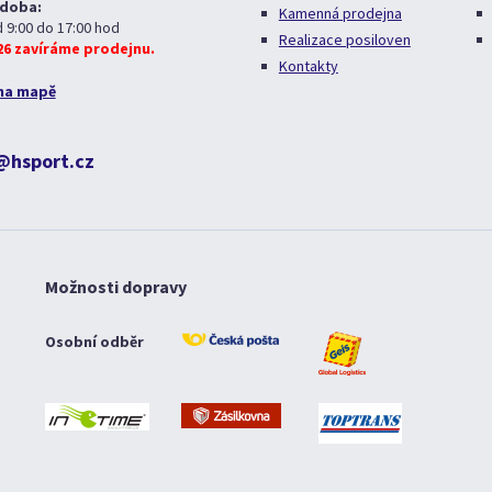
 doba:
Kamenná prodejna
d 9:00 do 17:00 hod
Realizace posiloven
026 zavíráme prodejnu.
Kontakty
na mapě
@hsport.cz
Možnosti dopravy
Osobní odběr