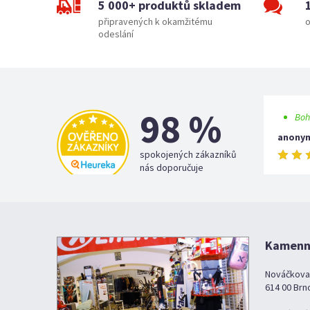
5 000+ produktů skladem
připravených k okamžitému
o
odeslání
98 %
Boh
anony
spokojených zákazníků
nás doporučuje
Kamenná
Nováčkova
614 00 Brn