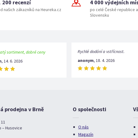
1 200 recenzí
4 000 výdejních mí
d našich zákazníků na Heureka.cz
po celé České republice a
Slovensku
Rychlé dodání a vstřícnost.
atý sortiment, dobré ceny
anonym
,
18. 4. 2026
m
,
14. 6. 2026
 prodejna v Brně
O společnosti
V
 11
O nás
o – Husovice
Magazín