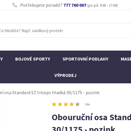
Potřebujete poradit?
777 760 007
(po-pá: 9:00 - 17:00)
KY
BOJOVÉ SPORTY
SPORTOVNÍ PODLAHY
MAS
VÝPRODEJ
í osa Standard SZ triceps hladká 30/1175 - pozink
14x
Obouruční osa Stand
30/1175 - pozink