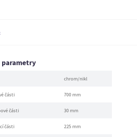
)
é parametry
chrom/nikl
é části
700 mm
ové části
30 mm
í části
225 mm