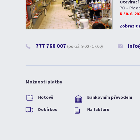
Otevírací
PO – PÁ: o
K 30. 6. 2
Zobrazit 
777 760 007
info
(po-pá: 9:00 - 17:00)
Možnosti platby
Hotově
Bankovním převodem
Dobírkou
Na fakturu