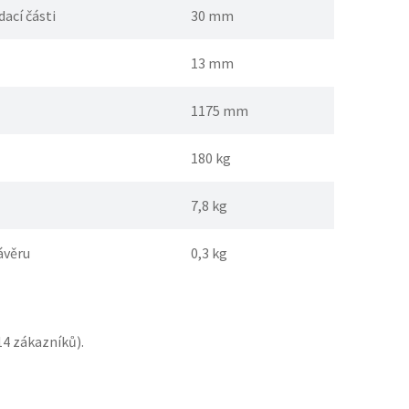
ací části
30 mm
13 mm
1175 mm
180 kg
7,8 kg
ávěru
0,3 kg
14
zákazníků).