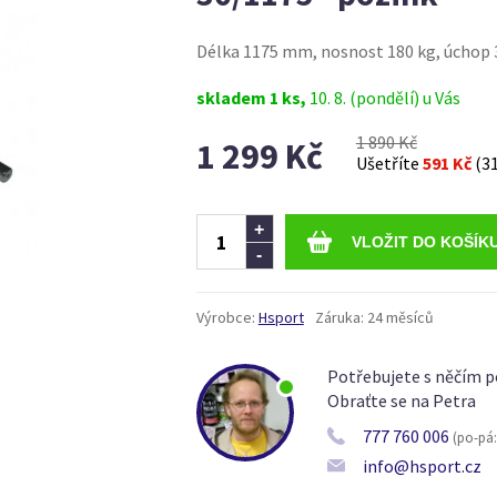
Délka 1175 mm, nosnost 180 kg, úchop
skladem 1 ks,
10. 8. (pondělí) u Vás
1 890 Kč
1 299 Kč
Ušetříte
591 Kč
(3
Ks
+
-
Výrobce:
Hsport
Záruka:
24 měsíců
Potřebujete s něčím p
Obraťte se na Petra
777 760 006
(po-pá: 
info@hsport.cz