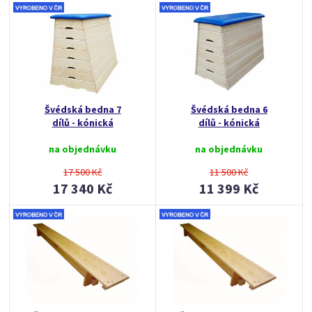
Švédská bedna 7
Švédská bedna 6
dílů - kónická
dílů - kónická
na objednávku
na objednávku
17 500 Kč
11 500 Kč
17 340 Kč
11 399 Kč