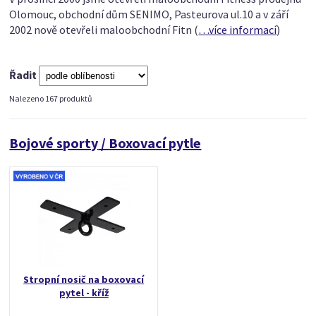
Olomouc, obchodní dům SENIMO, Pasteurova ul.10 a v září
2002 nově otevřeli maloobchodní Fitn
(
…více informací
)
Řadit
Nalezeno 167 produktů
Bojové sporty
/
Boxovací pytle
Stropní nosič na boxovací
pytel - kříž