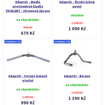
Adaptér - Madlo
Adaptér - Široký úchop
protisměrné kladky
pevný
EXCELENT - chromová úprava
skladem
na objednávku
1 290 Kč
899 Kč
1 090 Kč
670 Kč
Adaptér - triceps lomený
Adaptér - Berany
otočný
na objednávku
na objednávku
1 590 Kč
1 099 Kč
1 390 Kč
990 Kč