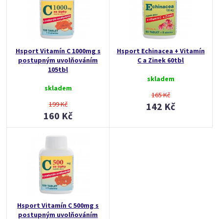
Hsport Vitamín C 1000mg s
Hsport Echinacea + Vitamín
postupným uvolňováním
C a Zinek 60tbl
105tbl
skladem
skladem
165 Kč
199 Kč
142 Kč
160 Kč
Hsport Vitamín C 500mg s
postupným uvolňováním