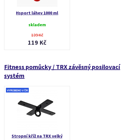
Hsport láhev 1000 ml
skladem
139 Kč
119 Kč
Fitness pomůcky
/
TRX závěsný posilovací
systém
Stropní kříž na TRX velký