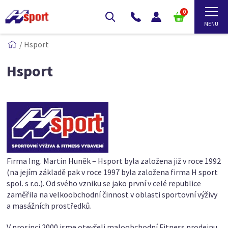
0
/
Hsport
Hsport
Firma Ing. Martin Huněk – Hsport byla založena již v roce 1992
(na jejím základě pak v roce 1997 byla založena firma H sport
spol. s r.o.). Od svého vzniku se jako první v celé republice
zaměřila na velkoobchodní činnost v oblasti sportovní výživy
a masážních prostředků.
V prosinci 2000 jsme otevřeli maloobchodní Fitness prodejnu