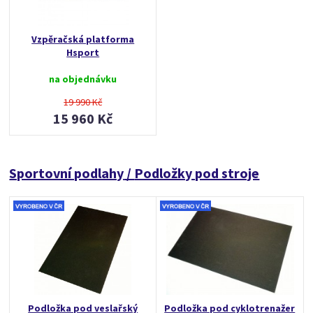
Vzpěračská platforma
Hsport
na objednávku
19 990 Kč
15 960 Kč
Sportovní podlahy
/
Podložky pod stroje
Podložka pod veslařský
Podložka pod cyklotrenažer