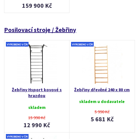
159 900 Kč
Posilovací stroje
/
Žebřiny
Žebřiny Hsport kovové s
Žebřiny dřevěné 240 x 80 cm
hrazdou
skladem u dodavatele
skladem
5 990 Kč
15 990 Kč
5 681 Kč
12 990 Kč