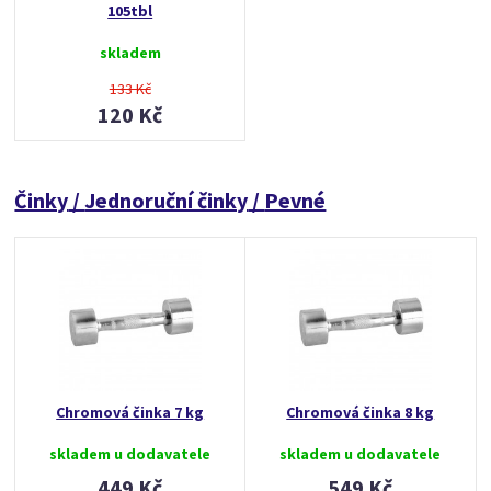
105tbl
skladem
133 Kč
120 Kč
Činky
/
Jednoruční činky
/
Pevné
Chromová činka 7 kg
Chromová činka 8 kg
skladem u dodavatele
skladem u dodavatele
449 Kč
549 Kč