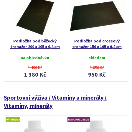
Podložka pod běžecký
Podložka pod crossový
trenažer 200 x 105 x 0,4 cm
trenažer 150 x 105 x 0,4 cm
na objednávku
skladem
1 499 Kč
1 050 Kč
1 380 Kč
950 Kč
Sportovní výživa
/
Vitamíny a minerály
/
Vitamíny, minerály