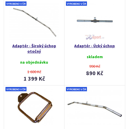
Adaptér - Široký úchop
Adaptér - Úzký úchop
otočný
skladem
na objednávku
990 Kč
1 600 Kč
890 Kč
1 399 Kč