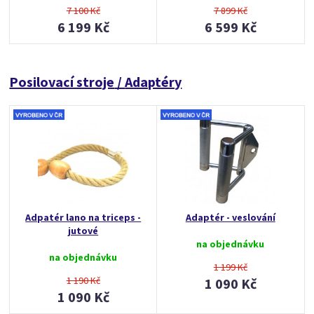
7 100 Kč
7 899 Kč
6 199 Kč
6 599 Kč
Posilovací stroje
/
Adaptéry
Adpatér lano na triceps -
Adaptér - veslování
jutové
na objednávku
na objednávku
1 199 Kč
1 190 Kč
1 090 Kč
1 090 Kč