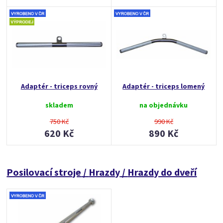
Adaptér - triceps rovný
Adaptér - triceps lomený
skladem
na objednávku
750 Kč
990 Kč
620 Kč
890 Kč
Posilovací stroje
/
Hrazdy
/
Hrazdy do dveří