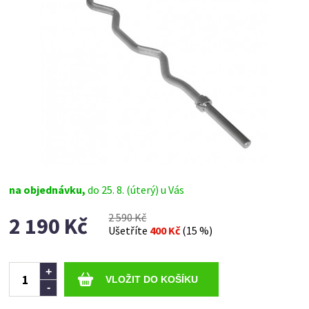
na objednávku,
do 25. 8. (úterý) u Vás
2 590 Kč
2 190 Kč
Ušetříte
400 Kč
(15 %)
Ks
+
-