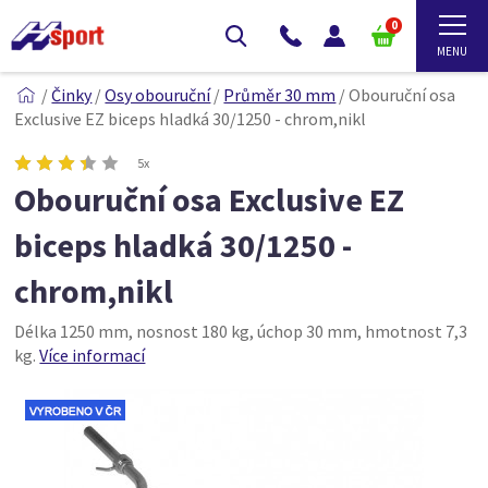
0
/
Činky
/
Osy obouruční
/
Průměr 30 mm
/
Obouruční osa
Exclusive EZ biceps hladká 30/1250 - chrom,nikl
5x
Obouruční osa Exclusive EZ
biceps hladká 30/1250 -
chrom,nikl
Délka 1250 mm, nosnost 180 kg, úchop 30 mm, hmotnost 7,3
kg.
Více informací