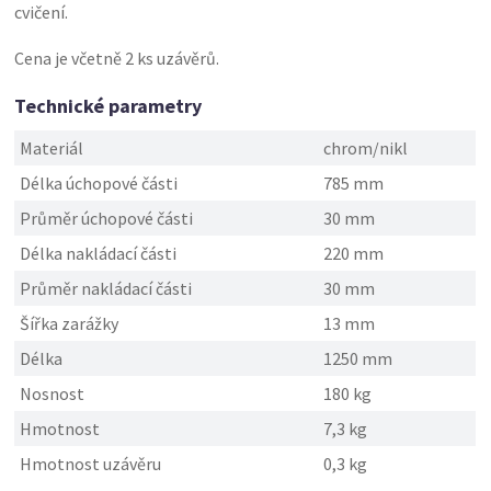
cvičení.
Cena je včetně 2 ks uzávěrů.
Technické parametry
Materiál
chrom/nikl
Délka úchopové části
785 mm
Průměr úchopové části
30 mm
Délka nakládací části
220 mm
Průměr nakládací části
30 mm
Šířka zarážky
13 mm
Délka
1250 mm
Nosnost
180 kg
Hmotnost
7,3 kg
Hmotnost uzávěru
0,3 kg