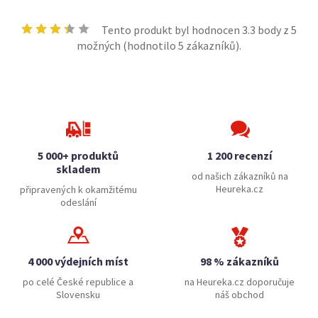
Tento produkt byl hodnocen
3.3
body z 5
možných (hodnotilo
5
zákazníků).
5 000+ produktů
1 200 recenzí
skladem
od našich zákazníků na
Heureka.cz
připravených k okamžitému
odeslání
4 000 výdejních míst
98 % zákazníků
po celé České republice a
na Heureka.cz doporučuje
Slovensku
náš obchod