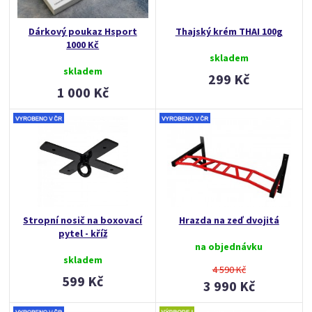
Dárkový poukaz Hsport
Thajský krém THAI 100g
1000 Kč
skladem
skladem
299 Kč
1 000 Kč
Stropní nosič na boxovací
Hrazda na zeď dvojitá
pytel - kříž
na objednávku
skladem
4 590 Kč
599 Kč
3 990 Kč