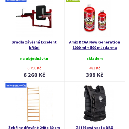
Bradla závěsná Excelent
Amix BCAA New Generation
břišní
1000 ml + 500 ml zdarma
na objednávku
skladem
6 790 Kč
481 Kč
6 260 Kč
399 Kč
Žebřiny dřevěné 240 x 80 cm
Zátěžová vesta DBX