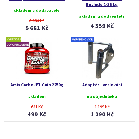
Bushido 1-36 kg
skladem u dodavatele
skladem u dodavatele
5 990 Kč
4 359 Kč
5 681 Kč
Amix CarboJET Gain 2250g
Adaptér - veslování
skladem
na objednávku
681 Kč
1 199 Kč
499 Kč
1 090 Kč