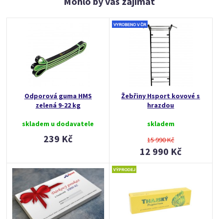
Mohlo by vás zajímat
Odporová guma HMS
Žebřiny Hsport kovové s
zelená 9-22 kg
hrazdou
skladem u dodavatele
skladem
239 Kč
15 990 Kč
12 990 Kč