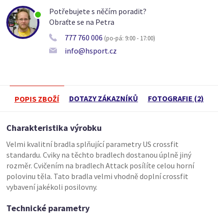
Potřebujete s něčím poradit?
Obraťte se na Petra
777 760 006
(po-pá: 9:00 - 17:00)
info@hsport.cz
DOTAZY ZÁKAZNÍKŮ
FOTOGRAFIE (2)
POPIS ZBOŽÍ
Charakteristika výrobku
Velmi kvalitní bradla splňující parametry US crossfit
standardu. Cviky na těchto bradlech dostanou úplně jiný
rozměr. Cvičením na bradlech Attack posílíte celou horní
polovinu těla. Tato bradla velmi vhodně doplní crossfit
vybavení jakékoli posilovny.
Technické parametry