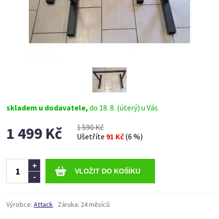
skladem u dodavatele,
do 18. 8. (úterý) u Vás
1 590 Kč
1 499 Kč
Ušetříte
91 Kč
(6 %)
Ks
+
-
Výrobce:
Attack
Záruka:
24 měsíců