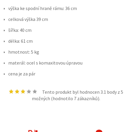
výška ke spodní hraně rámu: 36 cm
celková výška 39 cm
šířka: 40 cm
délka: 61 cm
hmotnost: 5 kg
materál: ocel s komaxitovou úpravou
cena je za pár
Tento produkt byl hodnocen
3.1
body z 5
možných (hodnotilo
7
zákazníků).