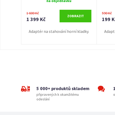
na objednávku
1 600 Kč
590 Kč
ZOBRAZIT
1 399 Kč
199 K
Adaptér na stahování horní kladky.
Adapté
5 000+ produktů skladem
připravených k okamžitému
o
odeslání