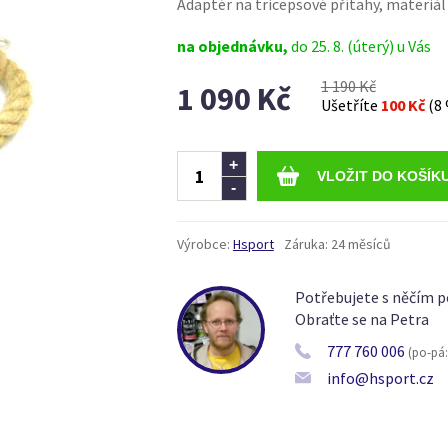
Adaptér na tricepsové přítahy, materiál
na objednávku,
do 25. 8. (úterý) u Vás
1 190 Kč
1 090 Kč
Ušetříte
100 Kč
(8
Ks
+
-
Výrobce:
Hsport
Záruka:
24 měsíců
Potřebujete s něčím p
Obraťte se na Petra
777 760 006
(po-pá: 
info@hsport.cz