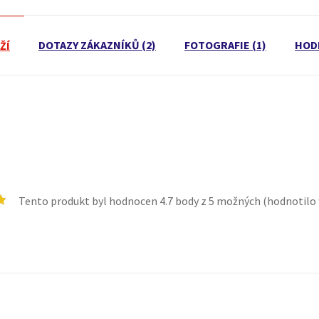
DOTAZY ZÁKAZNÍKŮ (2)
FOTOGRAFIE (1)
HOD
ŽÍ
Tento produkt byl hodnocen
4.7
body z 5 možných (hodnotilo