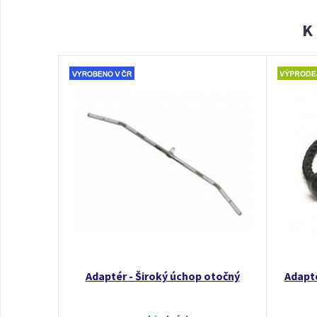
K
Adaptér - Široký úchop otočný
Adapté