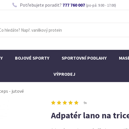
Potřebujete poradit?
777 760 007
(po-pá: 9:00 - 17:00)
KY
BOJOVÉ SPORTY
SPORTOVNÍ PODLAHY
MAS
VÝPRODEJ
ceps - jutové
9x
Adpatér lano na trice