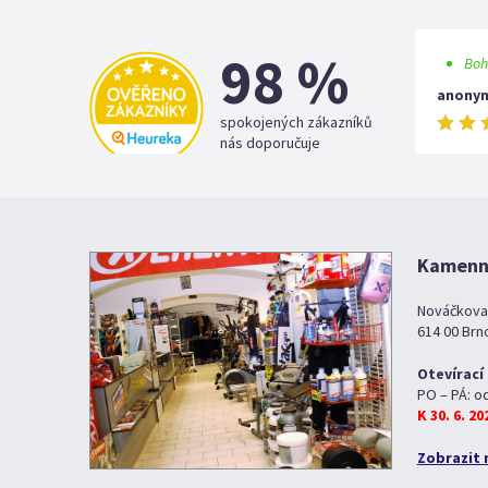
98 %
Boh
anony
spokojených zákazníků
nás doporučuje
Kamenná
Nováčkova
614 00 Brn
Otevírací
PO – PÁ: o
K 30. 6. 2
Zobrazit 