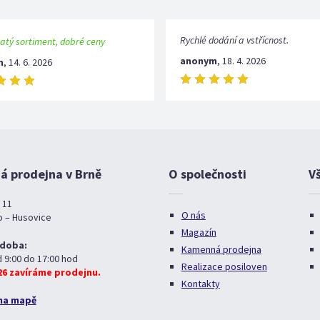
Rychlé dodání a vstřícnost.
atý sortiment, dobré ceny
anonym
,
18. 4. 2026
m
,
14. 6. 2026
 prodejna v Brně
O společnosti
V
 11
O nás
o – Husovice
Magazín
 doba:
Kamenná prodejna
d 9:00 do 17:00 hod
Realizace posiloven
026 zavíráme prodejnu.
Kontakty
na mapě