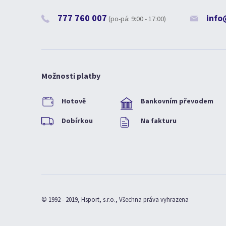
777 760 007
info
(po-pá: 9:00 - 17:00)
Možnosti platby
Hotově
Bankovním převodem
Dobírkou
Na fakturu
© 1992 - 2019, Hsport, s.r.o., Všechna práva vyhrazena