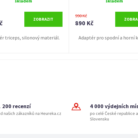
skladem
skladem
990 Kč
ZOBRAZIT
ZOBRA
č
890 Kč
r triceps, silonový materiál.
Adaptér pro spodní a horní k
1 200 recenzí
4 000 výdejních mí
d našich zákazníků na Heureka.cz
po celé České republice a
Slovensku