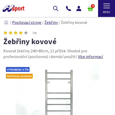
0
/
Posilovací stroje
/
Žebřiny
/
Žebřiny kovové
14x
Žebřiny kovové
Kovové žebřiny 240×80cm, 11 příček. Vhodné pro
profesionální (posilovna) i domácí použití.
Více informací