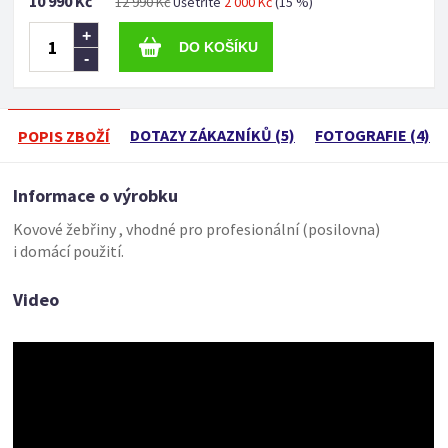
10 990 Kč
12 990 Kč
Ušetříte
2 000 Kč
(15 %)
+
-
DOTAZY ZÁKAZNÍKŮ (5)
FOTOGRAFIE (4)
POPIS ZBOŽÍ
Informace o výrobku
Kovové žebřiny , vhodné pro profesionální (posilovna)
i domácí použití.
Video