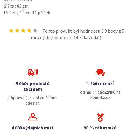
Šířka : 80 cm
Počet příček : 11 příček
Tento produkt byl hodnocen
3.9
body z 5
možných (hodnotilo
14
zákazníků).
5 000+ produktů
1 200 recenzí
skladem
od našich zákazníků na
Heureka.cz
připravených k okamžitému
odeslání
4 000 výdejních míst
98 % zákazníků