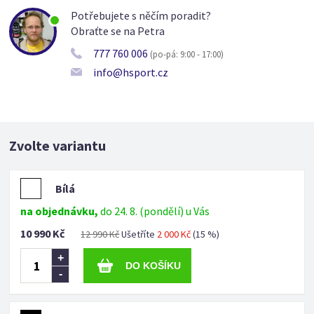
Potřebujete s něčím poradit?
Obraťte se na Petra
777 760 006
(po-pá: 9:00 - 17:00)
info@hsport.cz
Zvolte variantu
Bílá
na objednávku,
do 24. 8. (pondělí) u Vás
10 990 Kč
12 990 Kč
Ušetříte
2 000 Kč
(15 %)
+
-