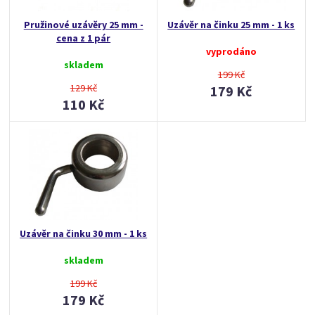
Pružinové uzávěry 25 mm -
Uzávěr na činku 25 mm - 1 ks
cena z 1 pár
vyprodáno
skladem
199 Kč
129 Kč
179 Kč
110 Kč
Uzávěr na činku 30 mm - 1 ks
skladem
199 Kč
179 Kč