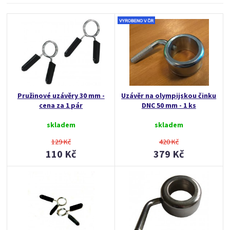
Pružinové uzávěry 30 mm -
Uzávěr na olympijskou činku
cena za 1 pár
DNC 50 mm - 1 ks
skladem
skladem
129 Kč
420 Kč
110 Kč
379 Kč