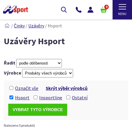
0
/
Činky
/
Uzávěry
/
Hsport
Uzávěry Hsport
Řadit
Výrobce
Označit vše
Skrýt výběr výrobců
Hsport
Insportline
Ostatní
Nalezeno 5 produktů