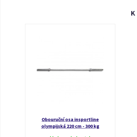
K
Obouruční osa insportline
olympijská 220 cm - 300 kg