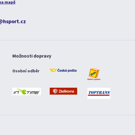
na mapě
@hsport.cz
Možnosti dopravy
Osobní odběr