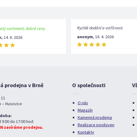
Rychlé dodání a vstřícnost.
atý sortiment, dobré ceny
anonym
,
18. 4. 2026
m
,
14. 6. 2026
 prodejna v Brně
O společnosti
V
 11
O nás
o – Husovice
Magazín
 doba:
Kamenná prodejna
d 9:00 do 17:00 hod
Realizace posiloven
026 zavíráme prodejnu.
Kontakty