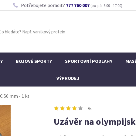
Potřebujete poradit?
777 760 007
(po-pá: 9:00 - 17:00)
KY
BOJOVÉ SPORTY
SPORTOVNÍ PODLAHY
MAS
VÝPRODEJ
C 50 mm - 1 ks
6x
Uzávěr na olympijsk