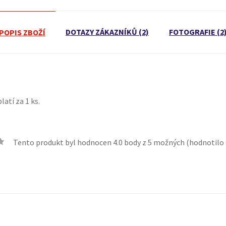
DOTAZY ZÁKAZNÍKŮ (2)
FOTOGRAFIE (2
POPIS ZBOŽÍ
atí za 1 ks.
Tento produkt byl hodnocen
4.0
body z 5 možných (hodnotilo