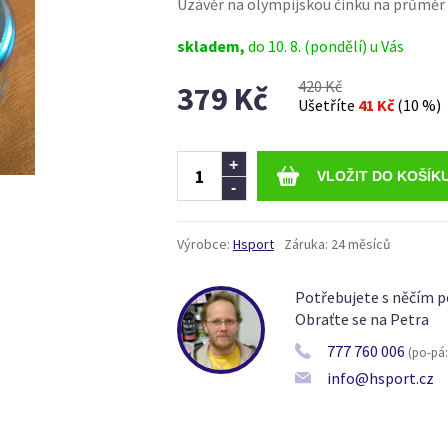
Uzávěr na olympijskou činku na průměr 
skladem,
do 10. 8. (pondělí) u Vás
420 Kč
379 Kč
Ušetříte
41 Kč
(10 %)
Ks
+
-
Výrobce:
Hsport
Záruka:
24 měsíců
Potřebujete s něčím p
Obraťte se na Petra
777 760 006
(po-pá: 
info@hsport.cz