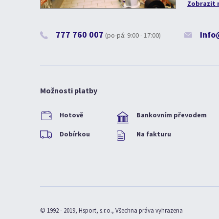
Zobrazit 
777 760 007
info
(po-pá: 9:00 - 17:00)
Možnosti platby
Hotově
Bankovním převodem
Dobírkou
Na fakturu
© 1992 - 2019, Hsport, s.r.o., Všechna práva vyhrazena