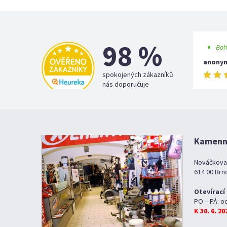
98 %
Boh
anony
spokojených zákazníků
nás doporučuje
Kamenná
Nováčkova
614 00 Brn
Otevírací
PO – PÁ: o
K 30. 6. 2