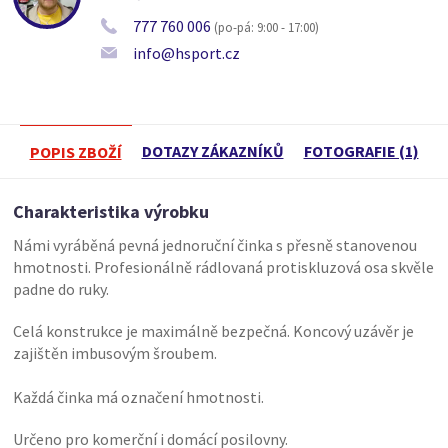
777 760 006
(po-pá: 9:00 - 17:00)
info@hsport.cz
DOTAZY ZÁKAZNÍKŮ
FOTOGRAFIE (1)
POPIS ZBOŽÍ
Charakteristika výrobku
Námi vyráběná pevná jednoruční činka s přesně stanovenou
hmotnosti. Profesionálně rádlovaná protiskluzová osa skvěle
padne do ruky.
Celá konstrukce je maximálně bezpečná. Koncový uzávěr je
zajištěn imbusovým šroubem.
Každá činka má označení hmotnosti.
Určeno pro komerční i domácí posilovny.