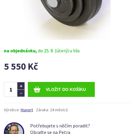
na objednávku,
do 25. 8. (úterý) u Vás
5 550 Kč
Ks
+
-
Výrobce:
Hsport
Záruka:
24 měsíců
Potřebujete s něčím poradit?
Obraťte se na Petra