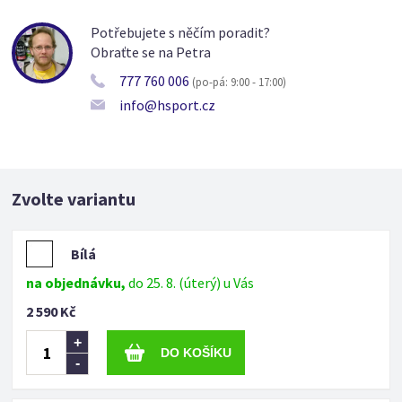
Potřebujete s něčím poradit?
Obraťte se na Petra
777 760 006
(po-pá: 9:00 - 17:00)
info@hsport.cz
Zvolte variantu
Bílá
na objednávku,
do 25. 8. (úterý) u Vás
2 590 Kč
+
-