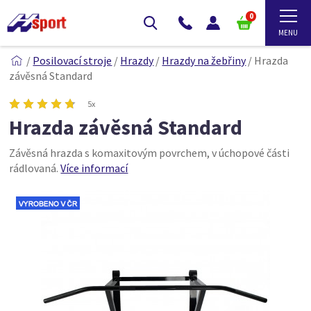
0
/
Posilovací stroje
/
Hrazdy
/
Hrazdy na žebřiny
/
Hrazda
závěsná Standard
5x
Hrazda závěsná Standard
Závěsná hrazda s komaxitovým povrchem, v úchopové části
rádlovaná.
Více informací