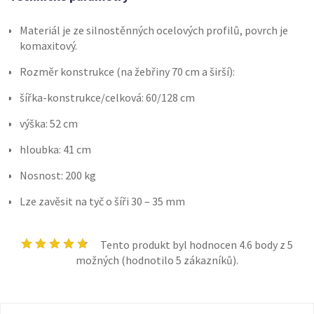
Materiál je ze silnostěnných ocelových profilů, povrch je
komaxitový.
Rozměr konstrukce (na žebřiny 70 cm a širší):
šířka-konstrukce/celková: 60/128 cm
výška: 52 cm
hloubka: 41 cm
Nosnost: 200 kg
Lze zavěsit na tyč o šíři 30 – 35 mm
Tento produkt byl hodnocen
4.6
body z 5
možných (hodnotilo
5
zákazníků).