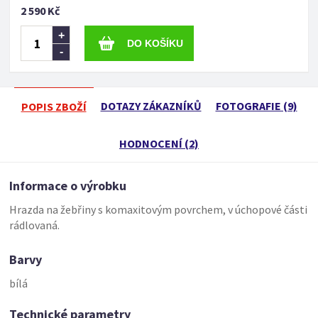
2 590 Kč
+
-
DOTAZY ZÁKAZNÍKŮ
FOTOGRAFIE (9)
POPIS ZBOŽÍ
HODNOCENÍ (2)
Informace o výrobku
Hrazda na žebřiny s komaxitovým povrchem, v úchopové části
rádlovaná.
Barvy
bílá
Technické parametry