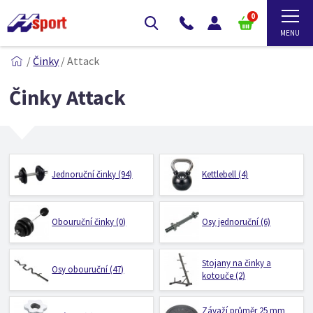
0
/
Činky
/
Attack
Činky Attack
Jednoruční činky (94)
Kettlebell (4)
Obouruční činky (0)
Osy jednoruční (6)
Stojany na činky a
Osy obouruční (47)
kotouče (2)
Závaží průměr 25 mm