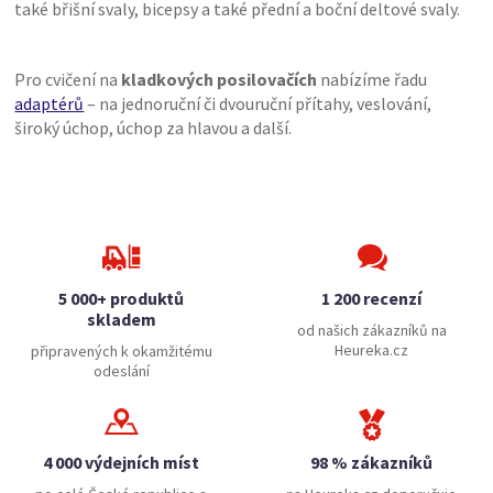
také břišní svaly, bicepsy a také přední a boční deltové svaly.
Pro cvičení na
kladkových posilovačích
nabízíme řadu
adaptérů
– na jednoruční či dvouruční přítahy, veslování,
široký úchop, úchop za hlavou a další.
5 000+ produktů
1 200 recenzí
skladem
od našich zákazníků na
Heureka.cz
připravených k okamžitému
odeslání
4 000 výdejních míst
98 % zákazníků