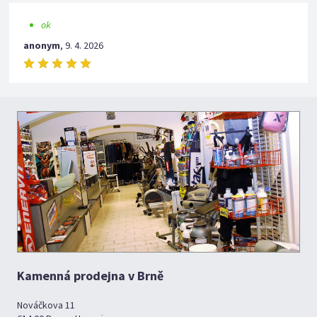
ok
anonym
,
9. 4. 2026
Kamenná prodejna v Brně
Nováčkova 11