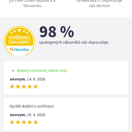
po celé České republice a
na Heureka.cz doporučuje
Slovensku
náš obchod
98 %
spokojených zákazníků nás doporučuje
Bohatý sortiment, dobré ceny
anonym
,
14. 6. 2026
Rychlé dodání a vstřícnost.
anonym
,
18. 4. 2026