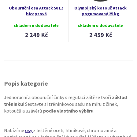
Obouruční osa Attack 50 EZ
Olympijský kotouč Attack
bicepsová
pogumovaný 25 kg
skladem u dodavatele
skladem u dodavatele
2 249 Kč
2 459 Kč
Popis kategorie
Jednoruční a obouruční činky s regulací zátěže tvoří
základ
tréninku
! Sestavte si tréninkovou sadu na míru z činek,
kotoučů a uzávěrů
podle vlastního výběru
.
Nabízíme
osy
z leštěné oceli, hliníkové, chromované a