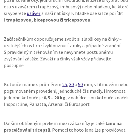
pozinkované osy, jednoruční i dvouruční. Můžete si vybrat buď
osu s uzávěrem (trapézový, imbusový) nebo hladkou, ke které
si vyberete
uzávěr
z naší nabídky. K hladké ose si lze pořídit
i
trapézovou, bicepsovou či tricepsovou.
Začátečníkům doporučujeme zvolit si slabší osy na činky –
u silnějších os hrozí vyklouznutí z ruky a případné zranění.
S pravidelným trénováním se nevyhnete postupnému
zvyšování zátěže. Závaží na činky však vždy přidávejte
postupně.
Kotouče máme s průměrem
25
,
30
a
50
mm, v litinovém nebo
pogumovaném provedení, jednoduché či s madly. Hmotnost
jednoho kotouče je
0,5 – 20 kg
, v nabídce jsou kotouče značek
Insportline, Panatta, Arsenal či Eurosport.
Dalším oblíbeným prvkem mezi zákazníky je také
lano na
procvičování tricepsů
. Pomocí tohoto lana lze procvičovat