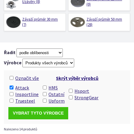
Uzávěry (8)
(0)
Závaží průměr 30 mm
Závaží průměr 50 mm
(7)
(28)
Řadit
Výrobce
Označit vše
Skrýt výběr výrobců
Attack
HMS
Hsport
Insportline
Ostatní
StrongGear
Truesteel
Upform
Nalezeno 14 produktů