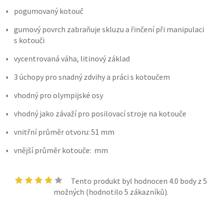
pogumovaný kotouč
gumový povrch zabraňuje skluzu a řinčení při manipulaci
s kotouči
vycentrovaná váha, litinový základ
3 úchopy pro snadný zdvihy a práci s kotoučem
vhodný pro olympijské osy
vhodný jako závaží pro posilovací stroje na kotouče
vnitřní průměr otvoru: 51 mm
vnější průměr kotouče: mm
Tento produkt byl hodnocen
4.0
body z 5
možných (hodnotilo
5
zákazníků).