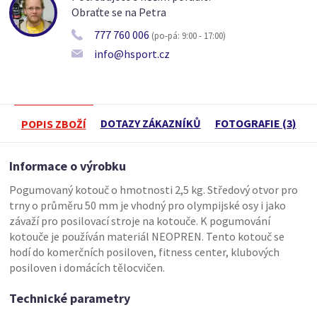
Obraťte se na Petra
777 760 006
(po-pá: 9:00 - 17:00)
info@hsport.cz
DOTAZY ZÁKAZNÍKŮ
FOTOGRAFIE (3)
POPIS ZBOŽÍ
Informace o výrobku
Pogumovaný kotouč o hmotnosti 2,5 kg. Středový otvor pro
trny o průměru 50 mm je vhodný pro olympijské osy i jako
závaží pro posilovací stroje na kotouče. K pogumování
kotouče je používán materiál NEOPREN. Tento kotouč se
hodí do komerčních posiloven, fitness center, klubových
posiloven i domácích tělocvičen.
Technické parametry