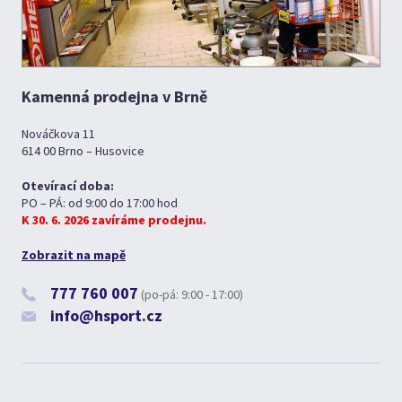
Kamenná prodejna v Brně
Nováčkova 11
614 00 Brno – Husovice
Otevírací doba:
PO – PÁ: od 9:00 do 17:00 hod
K 30. 6. 2026 zavíráme prodejnu.
Zobrazit na mapě
777 760 007
(po-pá: 9:00 - 17:00)
info@hsport.cz