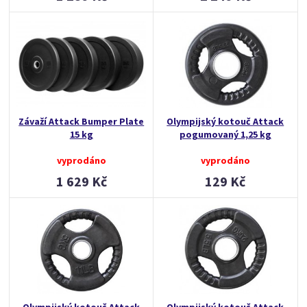
Závaží Attack Bumper Plate
Olympijský kotouč Attack
15 kg
pogumovaný 1,25 kg
vyprodáno
vyprodáno
1 629 Kč
129 Kč