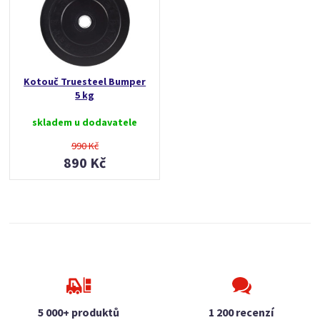
Kotouč Truesteel Bumper
5 kg
skladem u dodavatele
990 Kč
890 Kč
5 000+ produktů
1 200 recenzí