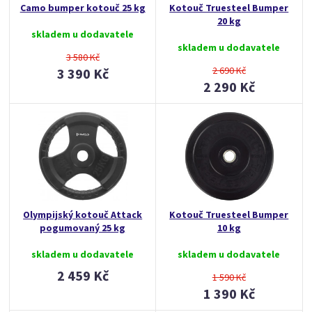
Camo bumper kotouč 25 kg
Kotouč Truesteel Bumper
20 kg
skladem u dodavatele
skladem u dodavatele
3 580 Kč
2 690 Kč
3 390 Kč
2 290 Kč
Olympijský kotouč Attack
Kotouč Truesteel Bumper
pogumovaný 25 kg
10 kg
skladem u dodavatele
skladem u dodavatele
2 459 Kč
1 590 Kč
1 390 Kč