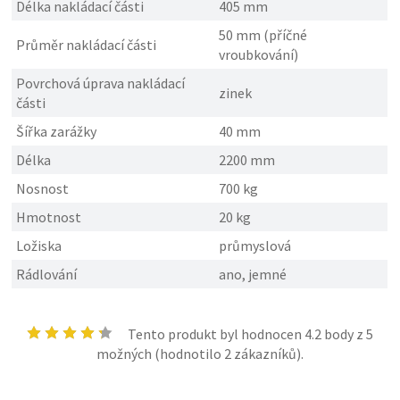
Délka nakládací části
405 mm
50 mm (příčné
Průměr nakládací části
vroubkování)
Povrchová úprava nakládací
zinek
části
Šířka zarážky
40 mm
Délka
2200 mm
Nosnost
700 kg
Hmotnost
20 kg
Ložiska
průmyslová
Rádlování
ano, jemné
Tento produkt byl hodnocen
4.2
body z 5
možných (hodnotilo
2
zákazníků).