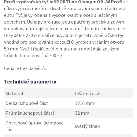
Profi vzpěračská tyč inSPORTline Olympic OB-86 Profi
se
díky svým rozměrům a kvalitě zpracování snadno řadí mezi
elitu. Tyč je vyrobena z vysoce kvalitní oceli s leštěným
povrchem. Úchopy pro ruce jsou opatřeny protiskluzovým
vroubkováním zajišťujícím maximální stabilitu činky v ruce.
Díky délce 220 cm a šířce osy 50 mm je tato vzpěračská tyč
vhodná pro posilování s kotouči Olympic s vrtáním otvoru
50 mm. Využití špičkového materiálu umožňuje zatížení
hřídele hmotností až 700 kg.
Cena je bez uzávěrů.
Technické parametry
Materiál
leštěná ocel
Délka úchopové části
1310 mm
Průměr úchopové části
32 mm
Povrchová úprava úchopové
světlý zinek
části