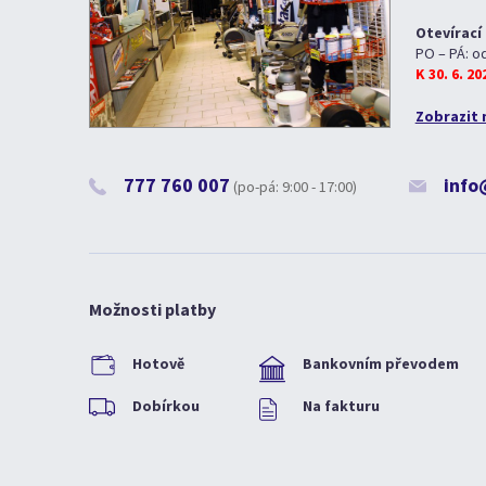
Otevírací
PO – PÁ: o
K 30. 6. 2
Zobrazit 
777 760 007
info
(po-pá: 9:00 - 17:00)
Možnosti platby
Hotově
Bankovním převodem
Dobírkou
Na fakturu