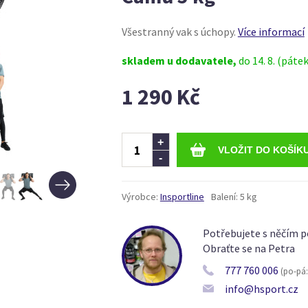
Všestranný vak s úchopy.
Více informací
skladem u dodavatele,
do 14. 8. (pátek
1 290 Kč
Ks
+
-
Výrobce:
Insportline
Balení:
5 kg
Potřebujete s něčím p
Obraťte se na Petra
777 760 006
(po-pá: 
info@hsport.cz