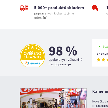
5 000+ produktů skladem
připravených k okamžitému
o
odeslání
98 %
Boh
anony
spokojených zákazníků
nás doporučuje
Kamenná
Nováčkova
614 00 Brn