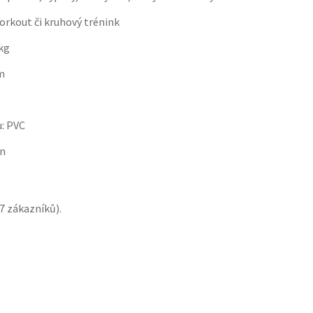
orkout či kruhový trénink
kg
m
u: PVC
an
7
zákazníků).