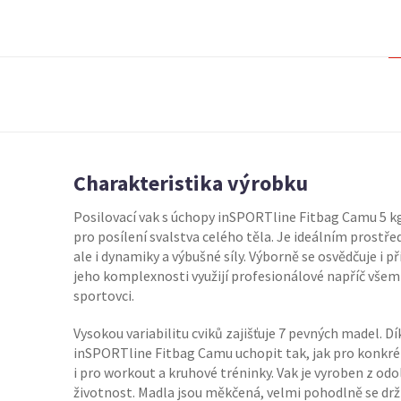
Charakteristika výrobku
Posilovací vak s úchopy inSPORTline Fitbag Camu 5 k
pro posílení svalstva celého těla. Je ideálním prostřed
ale i dynamiky a výbušné síly. Výborně se osvědčuje i při
jeho komplexnosti využijí profesionálové napříč všemi
sportovci.
Vysokou variabilitu cviků zajišťuje 7 pevných madel. 
inSPORTline Fitbag Camu uchopit tak, jak pro konkrétn
i pro workout a kruhové tréninky. Vak je vyroben z odo
životnost. Madla jsou měkčená, velmi pohodlně se drž