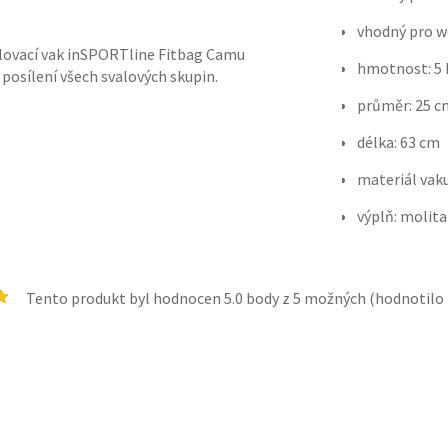
vhodný pro w
osilovací vak inSPORTline Fitbag Camu
hmotnost: 5 
 posílení všech svalových skupin.
průměr: 25 c
délka: 63 cm
materiál vak
výplň: molit
Tento produkt byl hodnocen
5.0
body z 5 možných (hodnotilo