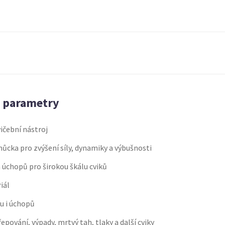
é parametry
ičební nástroj
ůcka pro zvýšení síly, dynamiky a výbušnosti
 úchopů pro širokou škálu cviků
iál
u i úchopů
epování, výpady, mrtvý tah, tlaky a další cviky