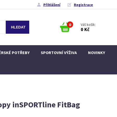
Přihlášení
Registrace
0
Váš košík:
0 Kč
ÉRSKÉ POTŘEBY
SPORTOVNÍ VÝŽIVA
NOVINKY
hopy inSPORTline FitBag