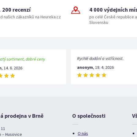
1 200 recenzí
4 000 výdejních mí
d našich zákazníků na Heureka.cz
po celé České republice a
Slovensku
Rychlé dodání a vstřícnost.
atý sortiment, dobré ceny
anonym
,
18. 4. 2026
m
,
14. 6. 2026
 prodejna v Brně
O společnosti
V
 11
O nás
o – Husovice