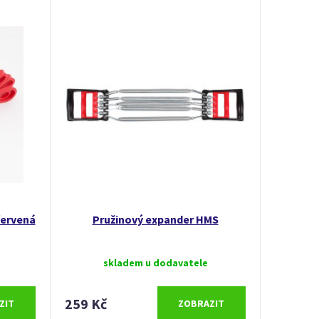
ervená
Pružinový expander HMS
skladem u dodavatele
259 Kč
ZIT
ZOBRAZIT