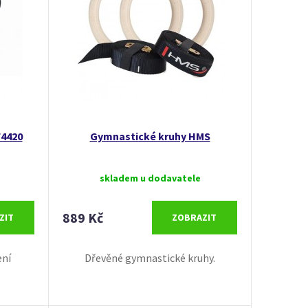
F4420
Gymnastické kruhy HMS
skladem u dodavatele
889 Kč
ZIT
ZOBRAZIT
ení
Dřevěné gymnastické kruhy.