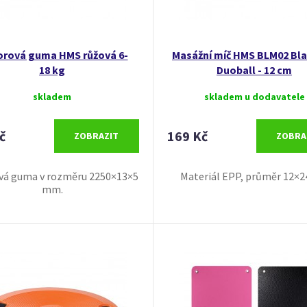
rová guma HMS růžová 6-
Masážní míč HMS BLM02 Bla
18 kg
Duoball - 12 cm
skladem
skladem u dodavatele
č
169 Kč
ZOBRAZIT
ZOBRA
vá guma v rozměru 2250×13×5
Materiál EPP, průměr 12×2
mm.