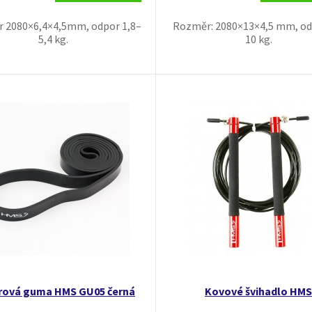
 2080×6,4×4,5mm, odpor 1,8–
Rozměr: 2080×13×4,5 mm, od
5,4 kg.
10 kg.
rová guma HMS GU05 černá
Kovové švihadlo HMS