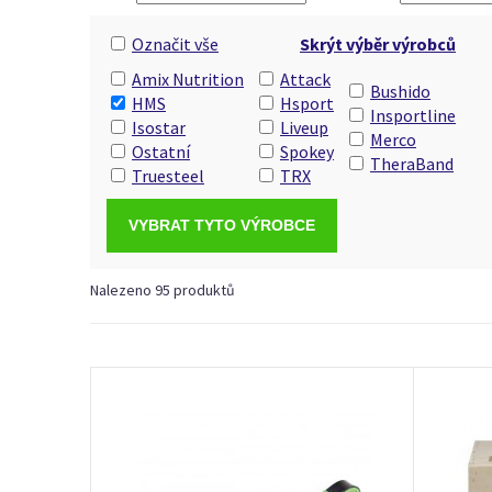
Označit vše
Skrýt výběr výrobců
Amix Nutrition
Attack
Bushido
HMS
Hsport
Insportline
Isostar
Liveup
Merco
Ostatní
Spokey
TheraBand
Truesteel
TRX
Nalezeno 95 produktů