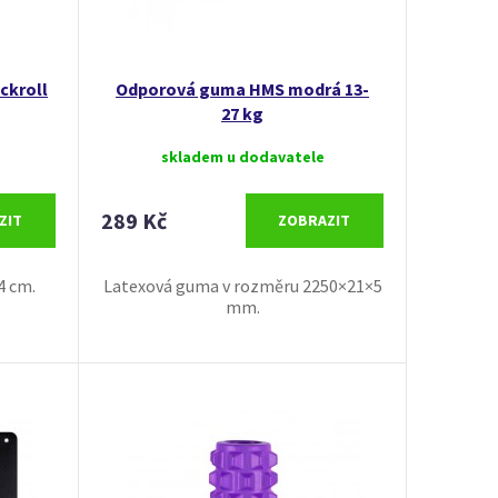
ckroll
Odporová guma HMS modrá 13-
27 kg
skladem u dodavatele
289 Kč
ZIT
ZOBRAZIT
4 cm.
Latexová guma v rozměru 2250×21×5
mm.