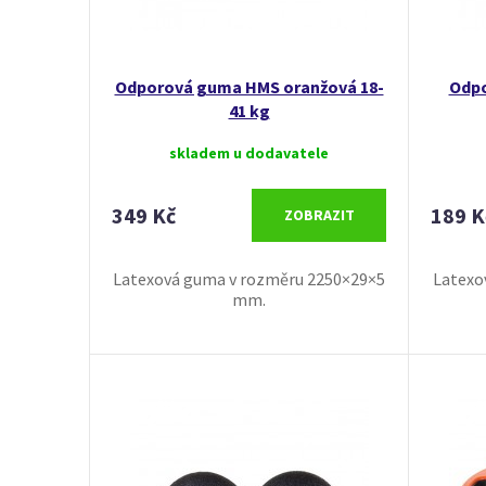
Odporová guma HMS oranžová 18-
Odpo
41 kg
skladem u dodavatele
349 Kč
189 K
ZOBRAZIT
Latexová guma v rozměru 2250×29×5
Latexo
mm.