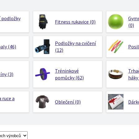
 podložky
Gymn
Fitness rukavice (0)
(0)
Podložky na cvičení
aly (46)
Posi
(12)
Tréninkové
Trhač
ny (3)
pomůcky (62)
háky 
a ruce a
Oblečení (0)
Dárk