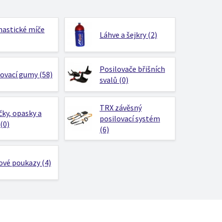
astické míče
Láhve a šejkry (2)
Posilovače břišních
lovací gumy (58)
svalů (0)
TRX závěsný
ky, opasky a
posilovací systém
(0)
(6)
ové poukazy (4)