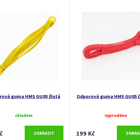
rová guma HMS GU05 žlutá
Odporová guma HMS GU05 č
skladem
vyprodáno
č
199 Kč
ZOBRAZIT
ZOBRA