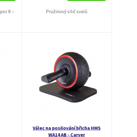
por 8 –
Pružinový silič svalů
Válec na posilování břicha HMS
WA14 AB - Carver