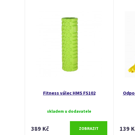
Fitness válec HMS FS102
Odpo
skladem u dodavatele
389 Kč
139 K
ZOBRAZIT