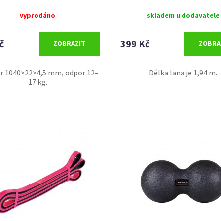
vyprodáno
skladem u dodavatele
č
399 Kč
ZOBRAZIT
ZOBRA
 1040×22×4,5 mm, odpor 12–
Délka lana je 1,94 m.
17 kg.