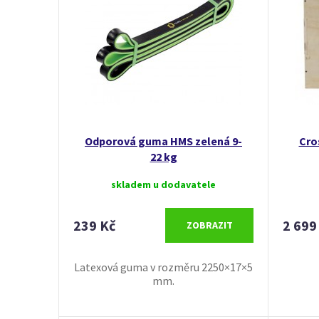
Odporová guma HMS zelená 9-
Cro
22 kg
skladem u dodavatele
239 Kč
2 699
ZOBRAZIT
Latexová guma v rozměru 2250×17×5
mm.