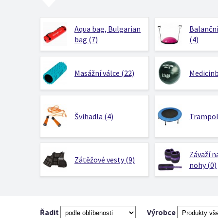
Aqua bag, Bulgarian
Balanční
bag (7)
(4)
Masážní válce (22)
Medicinb
Švihadla (4)
Trampolí
Závaží n
Zátěžové vesty (9)
nohy (0)
Řadit
Výrobce