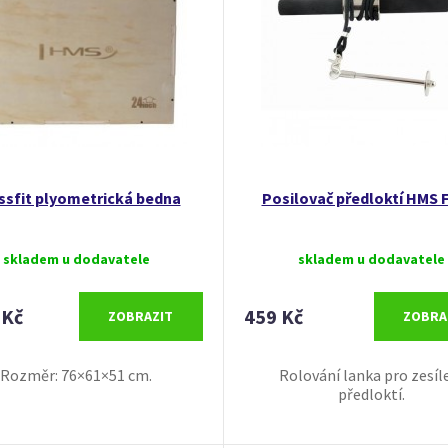
ssfit plyometrická bedna
Posilovač předloktí HMS 
skladem u dodavatele
skladem u dodavatele
 Kč
459 Kč
ZOBRAZIT
ZOBRA
Rozměr: 76×61×51 cm.
Rolování lanka pro zesíl
předloktí.