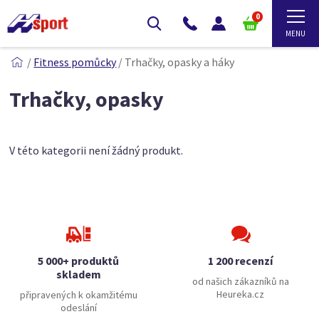
0
/
Fitness pomůcky
/
Trhačky, opasky a háky
Trhačky, opasky
V této kategorii není žádný produkt.
5 000+ produktů
1 200 recenzí
skladem
od našich zákazníků na
Heureka.cz
připravených k okamžitému
odeslání