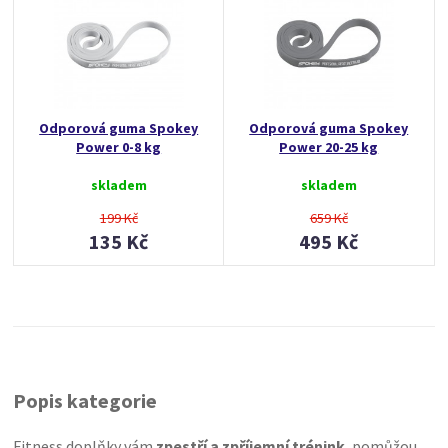
Odporová guma Spokey
Odporová guma Spokey
Power 0-8 kg
Power 20-25 kg
skladem
skladem
199 Kč
659 Kč
135 Kč
495 Kč
Popis kategorie
Fitness doplňky vám
zpestří a zpříjemní trénink
, pomůžou