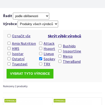
Řadit
Výrobce
Označit vše
Skrýt výběr výrobců
Amix Nutrition
Attack
Bushido
HMS
Hsport
Insportline
Isostar
Liveup
Merco
Ostatní
Spokey
TheraBand
Truesteel
TRX
Nalezeny 2 produkty