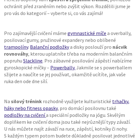
ochránit před zraněním nebo zvýšit výkon. Rozdělili jsme je
pro vás do kategorií – vyberte si, co vás zajímá!
Pro zajímavější cvičení máme
gymnastické míče
a overbally,
posilovací gumy, pružinové expandery nebo oblíbené
trampolíny
.
Balanční podložky
a disky poslouží pro
nácvik
rovnováhy
, kterou uplatníte třeba na moderním balančním
popruhu
Slackline
. Pro zábavné posilování zápěstí nabízíme
gyroskopické míčky –
Powerbally.
Jakmile se s powerballem
sžijete a naučíte se jej používat, okamžitě ucítíte, jak vaše
ruka den ode dne sílí.
Na
silový trénink
rozhodně využijete kulturistické
trhačky,
háky nebo fitness opasky
, pro domácí posilovnu také
podložky na cvičení
a speciální podložky na jógu. Skvělým
doplňkem ke cvičení doma jsou také nejrůznější typy závaží.
U nás můžete najít závaží na ruce, zápěstí, kotníky či nohy.
S každým typem potom budete důkladně posilovat jednotlivé