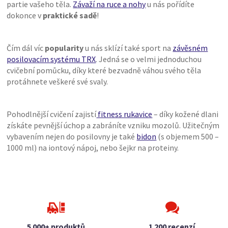
partie vašeho těla.
Závaží na ruce a nohy
u nás pořídíte
dokonce v
praktické sadě
!
Čím dál víc
popularity
u nás sklízí také sport na
závěsném
posilovacím systému TRX
. Jedná se o velmi jednoduchou
cvičební pomůcku, díky které bezvadně váhou svého těla
protáhnete veškeré své svaly.
Pohodlnější cvičení zajistí
fitness rukavice
– díky kožené dlani
získáte pevnější úchop a zabráníte vzniku mozolů. Užitečným
vybavením nejen do posilovny je také
bidon
(s objemem 500 –
1000 ml) na iontový nápoj, nebo šejkr na proteiny.
5 000+ produktů
1 200 recenzí