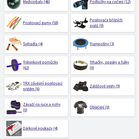
Medicinbaly (46)
Podložky na cvičení (12)
Posilovače břišních
Posilovací gumy (58)
svalů (0)
Švihadla (4)
Trampolíny (3)
Tréninkové pomůcky
Trhačky, opasky a háky
(62)
(0)
TRX závěsný posilovací
Zátěžové vesty (9)
systém (6)
Závaží na ruce a nohy
Oblečení (0)
(0)
Dárkové poukazy (4)