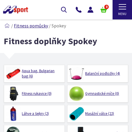
0
/
Fitness pomůcky
/
Spokey
Fitness doplňky Spokey
Aqua bag, Bulgarian
Balanční podložky (4)
bag (6)
Fitness rukavice (0)
Gymnastické míče (0)
Láhve a šejkry (2)
Masážní válce (22)