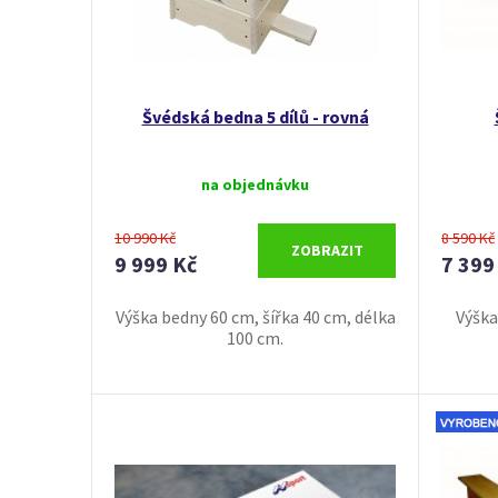
Švédská bedna 5 dílů - rovná
na objednávku
10 990 Kč
8 590 Kč
ZOBRAZIT
9 999 Kč
7 399
Výška bedny 60 cm, šířka 40 cm, délka
Výška
100 cm.