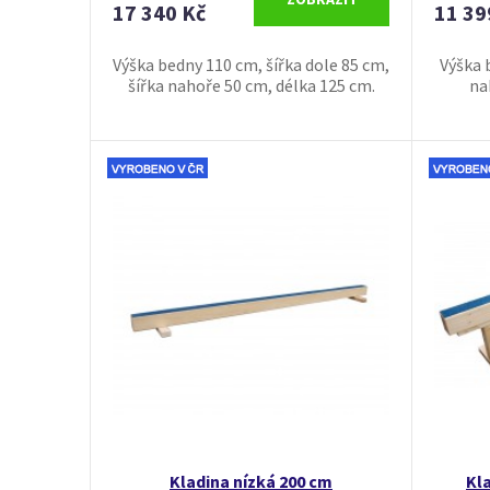
17 340 Kč
11 39
Výška bedny 110 cm, šířka dole 85 cm,
Výška 
šířka nahoře 50 cm, délka 125 cm.
na
Kladina nízká 200 cm
Kl