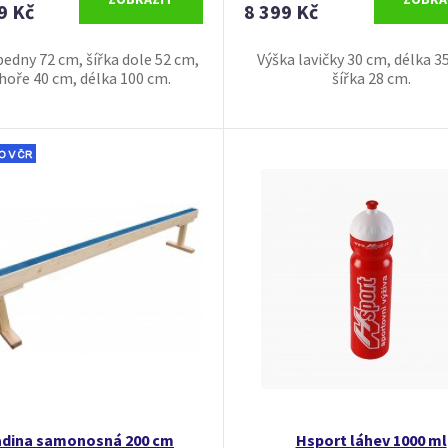
9 Kč
8 399 Kč
bedny 72 cm, šířka dole 52 cm,
Výška lavičky 30 cm, délka 3
hoře 40 cm, délka 100 cm.
šířka 28 cm.
adina samonosná 200 cm
Hsport láhev 1000 ml