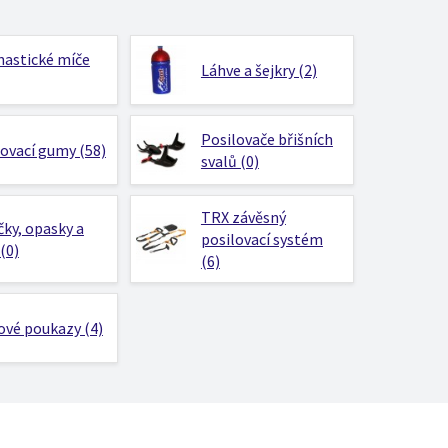
astické míče
Láhve a šejkry (2)
Posilovače břišních
lovací gumy (58)
svalů (0)
TRX závěsný
ky, opasky a
posilovací systém
(0)
(6)
ové poukazy (4)