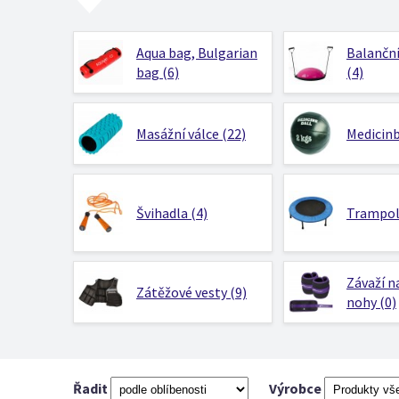
Aqua bag, Bulgarian
Balanční
bag (6)
(4)
Masážní válce (22)
Medicinb
Švihadla (4)
Trampolí
Závaží n
Zátěžové vesty (9)
nohy (0)
Řadit
Výrobce