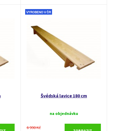
m
Švédská lavice 180 cm
na objednávku
6 990 Kč
ZIT
ZOBRAZIT