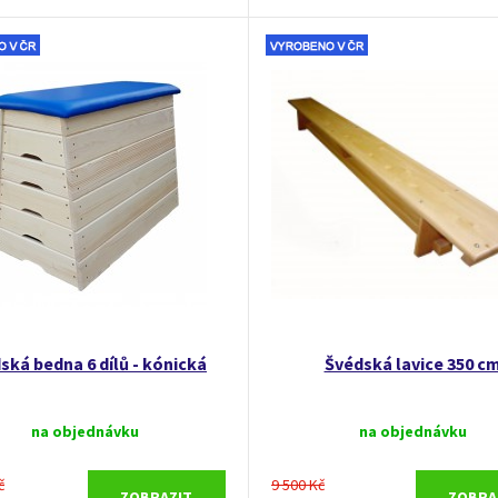
ská bedna 6 dílů - kónická
Švédská lavice 350 c
na objednávku
na objednávku
č
9 500 Kč
ZOBRAZIT
ZOBRA