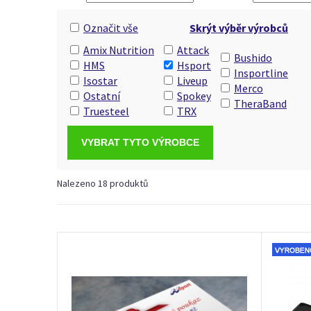
Označit vše
Skrýt výběr výrobců
Amix Nutrition
Attack
Bushido
HMS
Hsport
Insportline
Isostar
Liveup
Merco
Ostatní
Spokey
TheraBand
Truesteel
TRX
Nalezeno 18 produktů