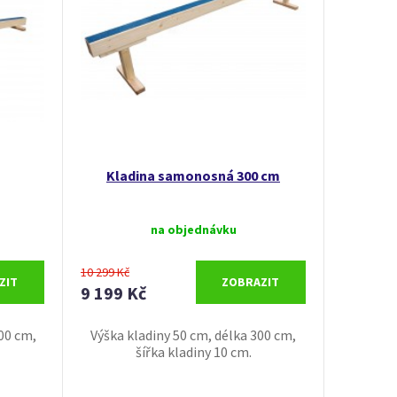
Kladina samonosná 300 cm
na objednávku
10 299 Kč
ZIT
ZOBRAZIT
9 199 Kč
300 cm,
Výška kladiny 50 cm, délka 300 cm,
šířka kladiny 10 cm.