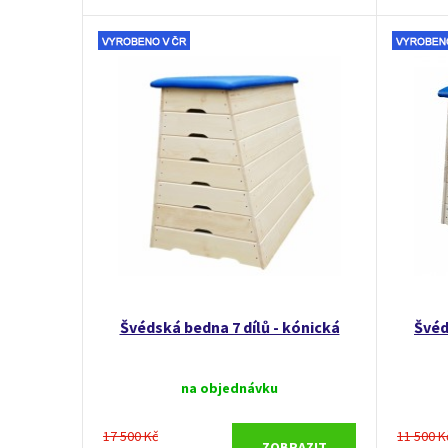
Švédská bedna 7 dílů - kónická
Švéd
na objednávku
17 500 Kč
11 500 K
ZOBRAZIT