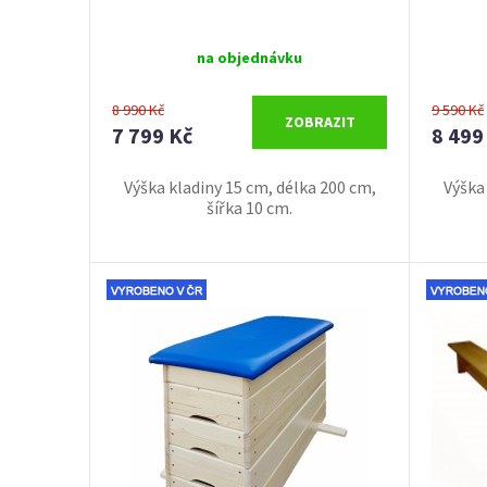
na objednávku
8 990 Kč
9 590 Kč
ZOBRAZIT
7 799 Kč
8 499
Výška kladiny 15 cm, délka 200 cm,
Výška
šířka 10 cm.