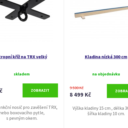
tropní kříž na TRX velký
Kladina nízká 300 cm
skladem
na objednávku
9 500 Kč
č
ZOBRAZIT
ZOBRA
8 499 Kč
nkční nosič pro zavěšení TRX,
Výška kladiny 15 cm , délka 
nebo boxovacího pytle,
šířka kladiny 10 cm.
s pevným okem.