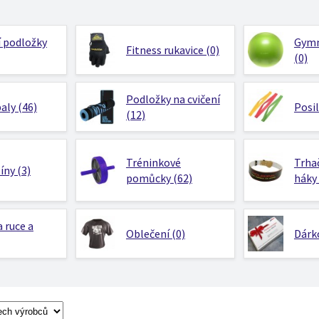
 podložky
Gymn
Fitness rukavice (0)
(0)
Podložky na cvičení
aly (46)
Posi
(12)
Tréninkové
Trhač
ny (3)
pomůcky (62)
háky 
a ruce a
Oblečení (0)
Dárk