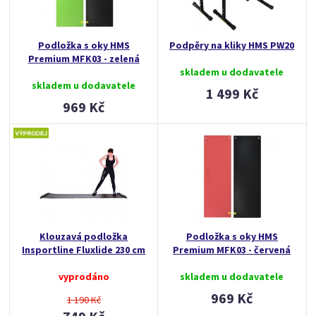
Podložka s oky HMS
Podpěry na kliky HMS PW20
Premium MFK03 - zelená
skladem u dodavatele
skladem u dodavatele
1 499 Kč
969 Kč
Klouzavá podložka
Podložka s oky HMS
Insportline Fluxlide 230 cm
Premium MFK03 - červená
vyprodáno
skladem u dodavatele
969 Kč
1 190 Kč