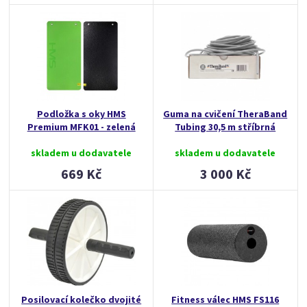
Podložka s oky HMS
Guma na cvičení TheraBand
Premium MFK01 - zelená
Tubing 30,5 m stříbrná
skladem u dodavatele
skladem u dodavatele
669 Kč
3 000 Kč
Posilovací kolečko dvojité
Fitness válec HMS FS116