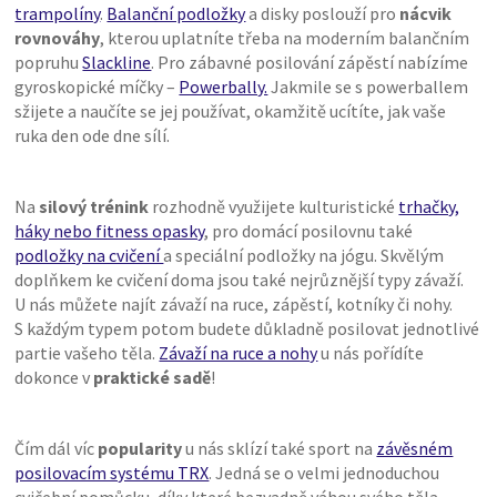
trampolíny
.
Balanční podložky
a disky poslouží pro
nácvik
rovnováhy
, kterou uplatníte třeba na moderním balančním
popruhu
Slackline
. Pro zábavné posilování zápěstí nabízíme
gyroskopické míčky –
Powerbally.
Jakmile se s powerballem
sžijete a naučíte se jej používat, okamžitě ucítíte, jak vaše
ruka den ode dne sílí.
Na
silový trénink
rozhodně využijete kulturistické
trhačky,
háky nebo fitness opasky
, pro domácí posilovnu také
podložky na cvičení
a speciální podložky na jógu. Skvělým
doplňkem ke cvičení doma jsou také nejrůznější typy závaží.
U nás můžete najít závaží na ruce, zápěstí, kotníky či nohy.
S každým typem potom budete důkladně posilovat jednotlivé
partie vašeho těla.
Závaží na ruce a nohy
u nás pořídíte
dokonce v
praktické sadě
!
Čím dál víc
popularity
u nás sklízí také sport na
závěsném
posilovacím systému TRX
. Jedná se o velmi jednoduchou