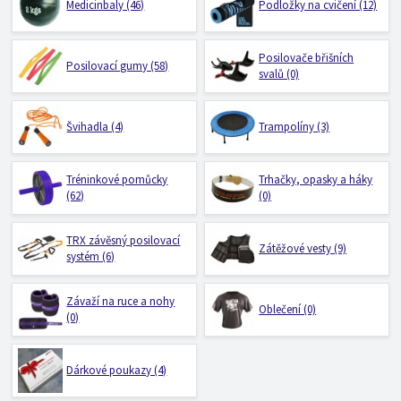
Medicinbaly (46)
Podložky na cvičení (12)
Posilovače břišních
Posilovací gumy (58)
svalů (0)
Švihadla (4)
Trampolíny (3)
Tréninkové pomůcky
Trhačky, opasky a háky
(62)
(0)
TRX závěsný posilovací
Zátěžové vesty (9)
systém (6)
Závaží na ruce a nohy
Oblečení (0)
(0)
Dárkové poukazy (4)