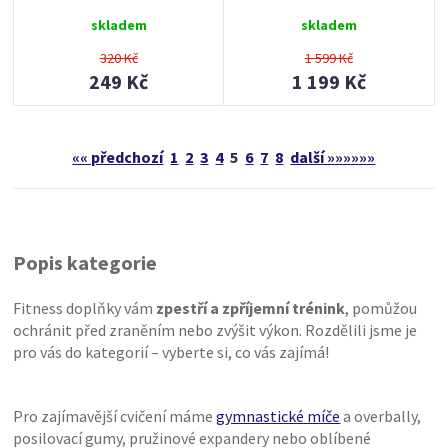
skladem
skladem
320 Kč
1 599 Kč
249 Kč
1 199 Kč
«« předchozí
1
2
3
4
5
6
7
8
další »»»»»»
Popis kategorie
Fitness doplňky vám
zpestří a zpříjemní trénink
, pomůžou
ochránit před zraněním nebo zvýšit výkon. Rozdělili jsme je
pro vás do kategorií – vyberte si, co vás zajímá!
Pro zajímavější cvičení máme
gymnastické míče
a overbally,
posilovací gumy, pružinové expandery nebo oblíbené