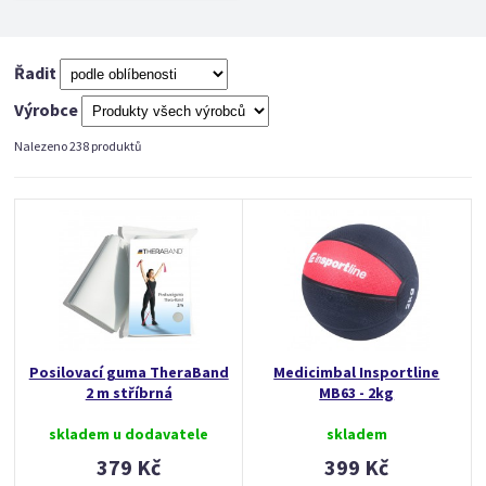
Řadit
Výrobce
Nalezeno 238 produktů
Posilovací guma TheraBand
Medicimbal Insportline
2 m stříbrná
MB63 - 2kg
skladem u dodavatele
skladem
379 Kč
399 Kč