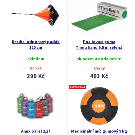
Brzdící odporový padák
Posilovací guma
120 cm
TheraBand 5,5 m zelená
skladem
skladem u dodavatele
599 Kč
699 Kč
399 Kč
493 Kč
Amix Barel 2,2 l
Medicinální míč gumový 9 kg