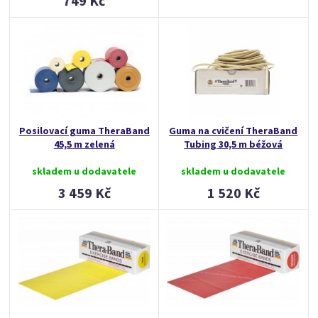
749 Kč
Posilovací guma TheraBand
Guma na cvičení TheraBand
45,5 m zelená
Tubing 30,5 m béžová
skladem u dodavatele
skladem u dodavatele
3 459 Kč
1 520 Kč