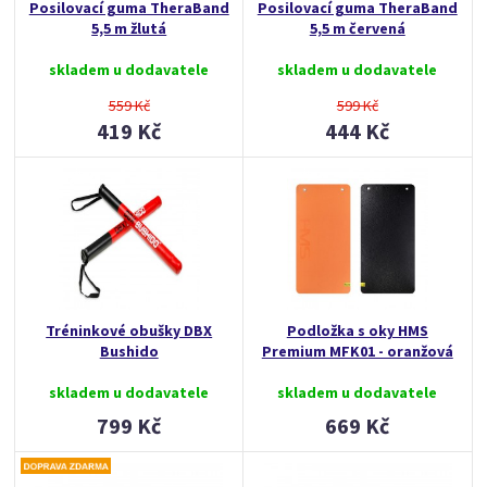
Posilovací guma TheraBand
Posilovací guma TheraBand
5,5 m žlutá
5,5 m červená
skladem u dodavatele
skladem u dodavatele
559 Kč
599 Kč
419 Kč
444 Kč
Tréninkové obušky DBX
Podložka s oky HMS
Bushido
Premium MFK01 - oranžová
skladem u dodavatele
skladem u dodavatele
799 Kč
669 Kč