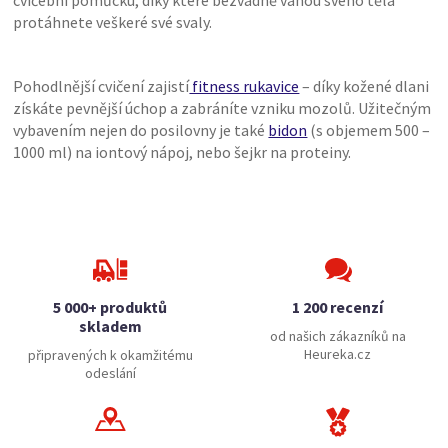
cvičební pomůcku, díky které bezvadně váhou svého těla
protáhnete veškeré své svaly.
Pohodlnější cvičení zajistí
fitness rukavice
– díky kožené dlani
získáte pevnější úchop a zabráníte vzniku mozolů. Užitečným
vybavením nejen do posilovny je také
bidon
(s objemem 500 –
1000 ml) na iontový nápoj, nebo šejkr na proteiny.
5 000+ produktů
1 200 recenzí
skladem
od našich zákazníků na
Heureka.cz
připravených k okamžitému
odeslání