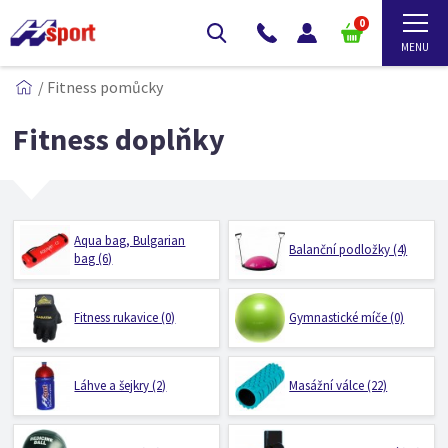
0
/
Fitness pomůcky
Fitness doplňky
Aqua bag, Bulgarian
Balanční podložky (4)
bag (6)
Fitness rukavice (0)
Gymnastické míče (0)
Láhve a šejkry (2)
Masážní válce (22)