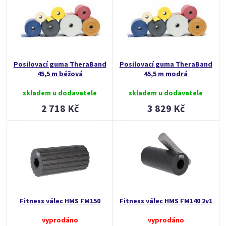
Posilovací guma TheraBand
Posilovací guma TheraBand
45,5 m béžová
45,5 m modrá
skladem u dodavatele
skladem u dodavatele
2 718 Kč
3 829 Kč
Fitness válec HMS FM150
Fitness válec HMS FM140 2v1
vyprodáno
vyprodáno