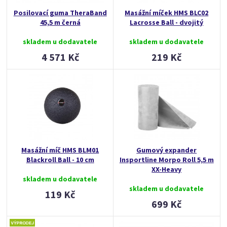
Posilovací guma TheraBand
Masážní míček HMS BLC02
45,5 m černá
Lacrosse Ball - dvojitý
skladem u dodavatele
skladem u dodavatele
4 571 Kč
219 Kč
Masážní míč HMS BLM01
Gumový expander
Blackroll Ball - 10 cm
Insportline Morpo Roll 5,5 m
XX-Heavy
skladem u dodavatele
skladem u dodavatele
119 Kč
699 Kč