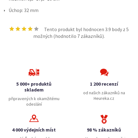
Úchop: 32 mm
Tento produkt byl hodnocen
3.9
body z 5
možných (hodnotilo
7
zákazníků).
5 000+ produktů
1 200 recenzí
skladem
od našich zákazníků na
Heureka.cz
připravených k okamžitému
odeslání
4 000 výdejních míst
98 % zákazníků