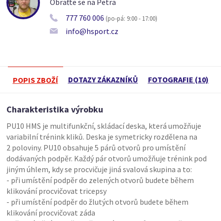
Obraťte se na Petra
777 760 006
(po-pá: 9:00 - 17:00)
info@hsport.cz
DOTAZY ZÁKAZNÍKŮ
FOTOGRAFIE (10)
POPIS ZBOŽÍ
Charakteristika výrobku
PU10 HMS je multifunkční, skládací deska, která umožňuje
variabilní trénink kliků. Deska je symetricky rozdělena na
2 poloviny. PU10 obsahuje 5 párů otvorů pro umístění
dodávaných podpěr. Každý pár otvorů umožňuje trénink pod
jiným úhlem, kdy se procvičuje jiná svalová skupina a to:
- při umístění podpěr do zelených otvorů budete během
klikování procvičovat tricepsy
- při umístění podpěr do žlutých otvorů budete během
klikování procvičovat záda