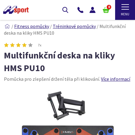
0
/
Fitness pomůcky
/
Tréninkové pomůcky
/
Multifunkční
deska na kliky HMS PU10
7x
Multifunkční deska na kliky
HMS PU10
Pomůcka pro zlepšení držení těla při klikování.
Více informací