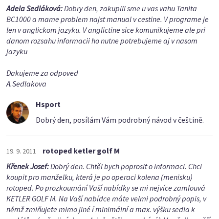
Adela Sedláková:
Dobry den, zakupili sme u vas vahu Tanita
BC1000 a mame problem najst manual v cestine. V programe je
len v anglickom jazyku. V anglictine sice komunikujeme ale pri
danom rozsahu informacii ho nutne potrebujeme aj v nasom
jazyku
Dakujeme za odpoved
A.Sedlakova
Hsport
Dobrý den, posílám Vám podrobný návod v češtině.
rotoped ketler golf M
19. 9. 2011
Křenek Josef:
Dobrý den. Chtěl bych poprosit o informaci. Chci
koupit pro manželku, která je po operaci kolena (menisku)
rotoped. Po prozkoumání Vaší nabídky se mi nejvíce zamlouvá
KETLER GOLF M. Na Vaší nabídce máte velmi podrobný popis, v
němž zmiňujete mimo jiné í minimální a max. výšku sedla k