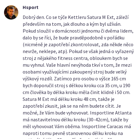
Hsport
Dobrý den. Co se týče Kettleru Satura M Ext, záleží
především na tom, jak dlouho a kým byl užíván.
Pokud sloužil v domácnosti jednomu či dvěma lidem,
dalo by se říci, že bude pravděpodobně v pořádku
(nicméně je zapotřebí zkontrolovat, zda někde něco
nevrže, neklepe, atp). Pokud se však jedná o vyřazený
stroj z nějakého fitness centra, obloukem bych se
mu vyhnul. Vaše hlavní nevýhoda tkví v tom, že mezi
osobami využívajícími zakoupený stroj bude velký
výškový rozdíl. Zatímco pro osobu o výšce 165 cm
bych doporučil stroj s délkou kroku cca 35 cm, u 190
cm člověka by délka kroku měla činit klidně i 50 cm.
Satura M Ext má délku kroku 48 cm, takže je
zapotřebí zkusit, jak se na něm budete cítit. Je
možné, že Vám bude vyhovovat. Insportline Atlanta
má nastavitelnou délku kroku (30-42cm), takže by
měl vyhovovat Vám oběma. Insportline Caracas má
naproti tomu pevně stanovenou délku kroku na