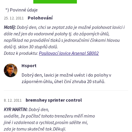
*) Povinné údaje
Polohování
25. 12. 2011
Matěj:
Dobrý den, chci se zeptat zda je možné polohovat lavici i
dále než jen do vodorovné polohy tj. do záporných úhlů,
například na provádění tlaků s jednoručními čínkami hlavou
dolů tj. sklon 30 stupňů dolů.
Dotaz k produktu:
Posilovací lavice Arsenal SB002
Hsport
Dobrý den, lavici je možné uvést i do polohy v
záporném úhlu, úhel činí zhruba 20 stuňů.
bremshey sprinter control
8. 12. 2011
KYR MARTIN:
Dobrý den,
uvádíte, že počítač tohoto trenažeru měří mimo
jiné i vzdalenost a rychlost,prosím sdělte mi,
zda je tomu skutečně tak.Děkuji.