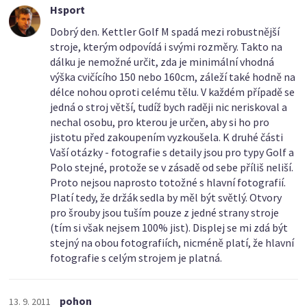
Hsport
Dobrý den. Kettler Golf M spadá mezi robustnější
stroje, kterým odpovídá i svými rozměry. Takto na
dálku je nemožné určit, zda je minimální vhodná
výška cvičícího 150 nebo 160cm, záleží také hodně na
délce nohou oproti celému tělu. V každém případě se
jedná o stroj větší, tudíž bych raději nic neriskoval a
nechal osobu, pro kterou je určen, aby si ho pro
jistotu před zakoupením vyzkoušela. K druhé části
Vaší otázky - fotografie s detaily jsou pro typy Golf a
Polo stejné, protože se v zásadě od sebe příliš neliší.
Proto nejsou naprosto totožné s hlavní fotografií.
Platí tedy, že držák sedla by měl být světlý. Otvory
pro šrouby jsou tuším pouze z jedné strany stroje
(tím si však nejsem 100% jist). Displej se mi zdá být
stejný na obou fotografiích, nicméně platí, že hlavní
fotografie s celým strojem je platná.
pohon
13. 9. 2011