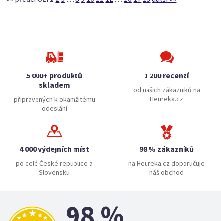
5 000+ produktů
1 200 recenzí
skladem
od našich zákazníků na
Heureka.cz
připravených k okamžitému
odeslání
4 000 výdejních míst
98 % zákazníků
po celé České republice a
na Heureka.cz doporučuje
Slovensku
náš obchod
98 %