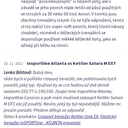
nazývat "prosiskluzovým" si nejsem jistý, ale v
zásadě se jeho povrch nijak neliší od pásů použitých
ve strojích za 30 nebo 50 tisíc korun. V tomto jsou
všechny trenažéry stejné. Co se týče odpružení, tento
stroj nabízí tzv. super-soft povrch, který tlumí nárazy
chodidel, nicméně u běžeckých trenažérů se
doporučuje používat měkké běžecké boty, jako se
užívají při běhu na silnici.
Insportline Atlanta vs Kettler Satura M EXT
18. 11. 2011
Lenka Bártová:
Dobrý den,
ráda bych si pořídila crossový trenažér, ale potřebovala bych
poradit, jaký typ. Využíval by se cca hodinu až dvě denně
osobami 165/77 a 190/100. Zaujal mne insportline Atlanta,
insportline Caracas a pak mám možnost zakoupit Kettler Satura
M EXT, ale již použitý. Nevím, jaký by byl nejvodnější. Můžete mi
prosím poradit. Předem děkuji za odpověď.
Dotaz k produktu:
Crossový trenažer Kettler Unix EX
,
Eliptický
trenažer inSPORTline - ATLANTA-ergometr