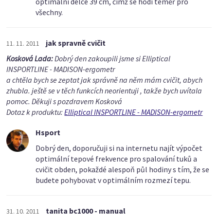
optimální délce 39 cm, čímž se hodí téměř pro
všechny.
jak spravně cvičit
11. 11. 2011
Kosková Lada:
Dobrý den zakoupili jsme si Elliptical
INSPORTLINE - MADISON-ergometr
a chtěla bych se zeptat jak správně na něm mám cvičit, abych
zhubla. ještě se v těch funkcích neorientuji , takže bych uvítala
pomoc. Děkuji s pozdravem Kosková
Dotaz k produktu:
Elliptical INSPORTLINE - MADISON-ergometr
Hsport
Dobrý den, doporučuji si na internetu najít výpočet
optimální tepové frekvence pro spalování tuků a
cvičit obden, pokaždé alespoň půl hodiny s tím, že se
budete pohybovat v optimálním rozmezí tepu.
tanita bc1000 - manual
31. 10. 2011