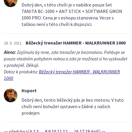
Dobrý den, v této chvíli je v nabídce pouze Set
TANITA BC-1000 + ANT STICK + SOFTWARE GMON
1000 PRO. Cena je v eshopu stanovena. Verze s
taškou není v této chvíli k dispozici.
Běžecký trenažer HAMMER - WALKRUNNER 1000
28. 8. 2011
Alena:
Zajímalo by mne, zda trenažer je bezmotoru. Pohbuje se
pouze vlastním pohybem nohou a zda je možnost si ho vyzkoušet
v prodejně. Děkuji.
Dotaz k produktu:
Běžecký trenažer HAMMER - WALKRUNNER
1000
Hsport
Dobrý den, tento běžecký pás je bez motoru. V tuto
chvíli není bohužel vystaven v žádné z našich
prodejen.
«« předchozí
1
2
3
…
8
9
10
11
12
…
16
17
18
další »»