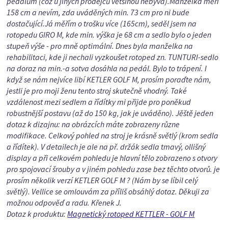
pedálům (což u jiných prodejců většinou nebývá).Manželka měří
158 cm a nevím, zda uváděných min. 73 cm pro ni bude
dostačující.Já měřím o trošku více (165cm), seděl jsem na
rotopedu GIRO M, kde min. výška je 68 cm a sedlo bylo o jeden
stupeň výše - pro mně optimální. Dnes byla manželka na
rehabilitaci, kde ji nechali vyzkoušet rotoped zn. TUNTURI-sedlo
na doraz na min.-a sotva dosáhla na pedál. Bylo to trápení. I
když se nám nejvíce libí KETLER GOLF M, prosím poraďte nám,
jestli je pro moji ženu tento stroj skutečně vhodný. Také
vzdálenost mezi sedlem a řídítky mi přijde pro poněkud
robustnější postavu (až do 150 kg, jak je uváděno). Jěště jeden
dotaz k dizajnu: na obrázcích máte zobrazeny různe
modifikace. Celkový pohled na stroj je krásně světlý (krom sedla
a řídítek). V detailech je ale na př. držák sedla tmavý, ollišný
display a při celkovém pohledu je hlavní tělo zobrazeno s otvory
pro spojovací šrouby a v jiném pohledu zase bez těchto otvorů. je
prosím několik verzí KETLER GOLF M ? (Nám by se líbil celý
světlý). Vellice se omlouvám za příliš obsáhlý dotaz. Děkuji za
možnou odpověď a radu. Křenek J.
Dotaz k produktu:
Magnetický rotoped KETTLER - GOLF M