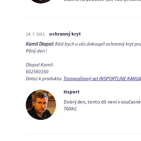
ochranný kryt
24. 7. 2011
Kamil Dlapal:
Rád bych u vás dokoupil ochranný kryt pruž
Pěný den !
Dlapal Kamil
602560160
Dotaz k produktu:
Trampolínový set INSPORTLINE KAN
Hsport
Dobrý den, tento díl není v současné
760Kč.