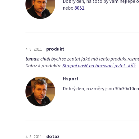
Dobrý den, na toto by Vám nejlépe 
nebo
8051
.
produkt
4. 8. 2011
tomas:
chtěl bych se zeptat jaké má tento produkt rozm
Dotaz k produktu:
Stropní nosič na boxovací pytel - kříž
Hsport
Dobrý den, rozměry jsou 30x30x10cm
dotaz
4. 8. 2011