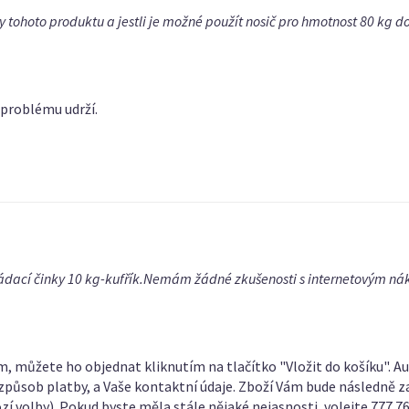
y tohoto produktu a jestli je možné použít nosič pro hmotnost 80 kg
 problému udrží.
ádací činky 10 kg-kufřík.Nemám žádné zkušenosti s internetovým ná
, můžete ho objednat kliknutím na tlačítko "Vložit do košíku". A
působ platby, a Vaše kontaktní údaje. Zboží Vám bude následně za
í volby). Pokud byste měla stále nějaké nejasnosti, volejte 777 76