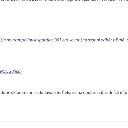
in na trampolínu insportline 305 cm.Je možno osobní odběr v Brně -a 
GAROO 305cm
 době skladem ani u dodavatele. Čeká se na dodání náhradních dílů 