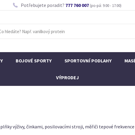
Potřebujete poradit?
777 760 007
(po-pá: 9:00 - 17:00)
KY
BOJOVÉ SPORTY
SPORTOVNÍ PODLAHY
MAS
VÝPRODEJ
plňky výživy, činkami, posilovacími stroji, měřiči tepové frekvenc