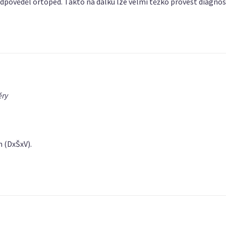
odpověděl ortoped. Takto na dálku lze velmi těžko provést diagn
ěry
 (DxŠxV).