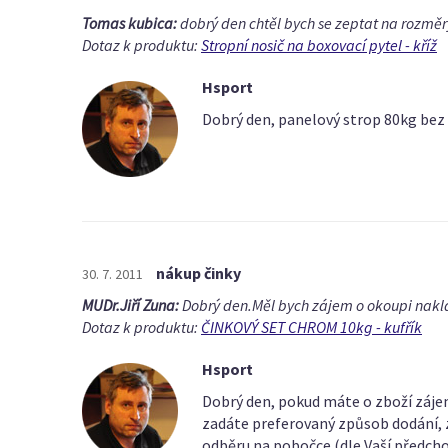
Tomas kubica:
dobrý den chtěl bych se zeptat na rozměr
Dotaz k produktu:
Stropní nosič na boxovací pytel - kříž
Hsport
Dobrý den, panelový strop 80kg bez
nákup činky
30. 7. 2011
MUDr.Jiří Zuna:
Dobrý den.Měl bych zájem o okoupi nakl
Dotaz k produktu:
ČINKOVÝ SET CHROM 10kg - kufřík
Hsport
Dobrý den, pokud máte o zboží zájem
zadáte preferovaný způsob dodání, z
odběru na pobočce (dle Vaší předchoz