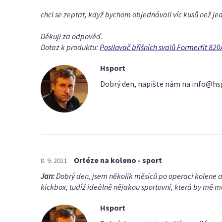
chci se zeptat, když bychom objednávali víc kusů než je
Děkuji za odpověď.
Dotaz k produktu:
Posilovač břišních svalů Formerfit 82
Hsport
Dobrý den, napište nám na info@hsp
Ortéze na koleno - sport
8. 9. 2011
Jan:
Dobrý den, jsem několik měsíců po operaci kolene a c
kickbox, tudíž ideálně nějakou sportovní, která by mě 
Hsport