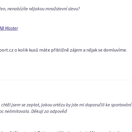
den, nenabízíte nějakou množstevní slevu?
0AB Master
ort.cz o kolik kusů máte přibližně zájem a nějak se domluvíme.
htěl jsem se zeptat, jakou ortézu by jste mi doporučili ke sportování?
moc nelimitovala. Děkuji za odpověď