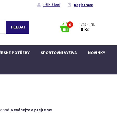
Přihlášení
Registrace
0
Váš košík:
0 Kč
ÉRSKÉ POTŘEBY
SPORTOVNÍ VÝŽIVA
NOVINKY
e apod.
Neváhejte a ptejte se!