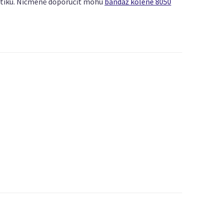
ostiku. Nicméně doporučit mohu
bandáž kolene 8050