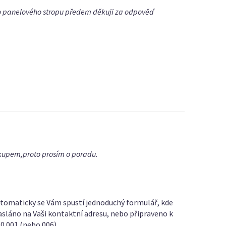
 do panelového stropu předem děkuji za odpověď
kupem,proto prosím o poradu.
utomaticky se Vám spustí jednoduchý formulář, kde
sláno na Vaši kontaktní adresu, nebo připraveno k
0 001 (nebo 006).