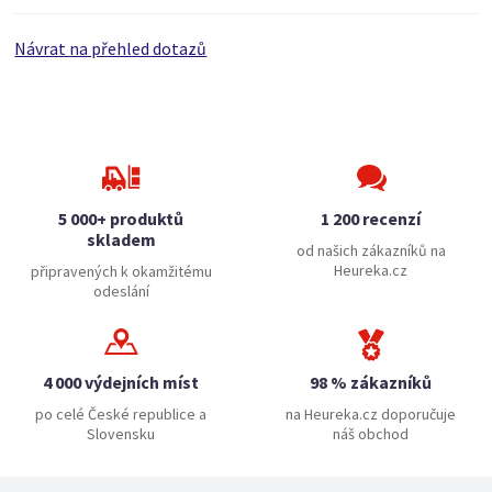
Návrat na přehled dotazů
5 000+ produktů
1 200 recenzí
skladem
od našich zákazníků na
Heureka.cz
připravených k okamžitému
odeslání
4 000 výdejních míst
98 % zákazníků
po celé České republice a
na Heureka.cz doporučuje
Slovensku
náš obchod