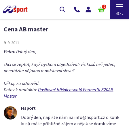
0
Cena AB master
9. 9. 2011
Petra:
Dobrý den,
chci se zeptat, když bychom objednávali víc kusů než jeden,
nenabízíte nějakou množstevní slevu?
Děkuji za odpověď.
Dotaz k produktu:
Posilovač břišních svalů Formerfit 820AB
Master
Hsport
Dobrý den, napište nám na info@hsport.cz o kolik
kusů máte přibližně zájem a nějak se domluvíme.