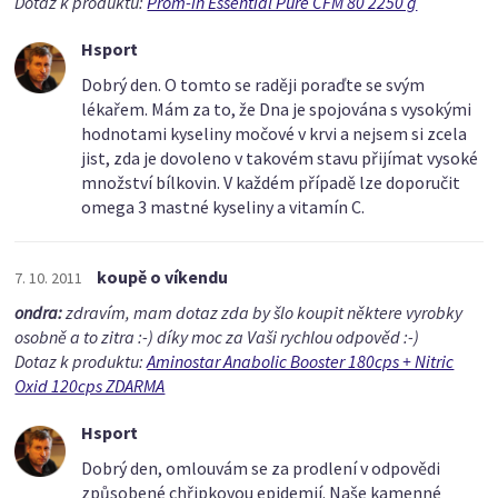
Dotaz k produktu:
Prom-in Essential Pure CFM 80 2250 g
Hsport
Dobrý den. O tomto se raději poraďte se svým
lékařem. Mám za to, že Dna je spojována s vysokými
hodnotami kyseliny močové v krvi a nejsem si zcela
jist, zda je dovoleno v takovém stavu přijímat vysoké
množství bílkovin. V každém případě lze doporučit
omega 3 mastné kyseliny a vitamín C.
koupě o víkendu
7. 10. 2011
ondra:
zdravím, mam dotaz zda by šlo koupit některe vyrobky
osobně a to zitra :-) díky moc za Vaši rychlou odpověd :-)
Dotaz k produktu:
Aminostar Anabolic Booster 180cps + Nitric
Oxid 120cps ZDARMA
Hsport
Dobrý den, omlouvám se za prodlení v odpovědi
způsobené chřipkovou epidemií. Naše kamenné