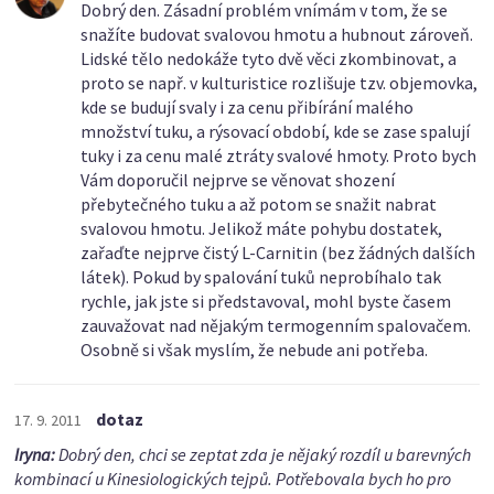
Dobrý den. Zásadní problém vnímám v tom, že se
snažíte budovat svalovou hmotu a hubnout zároveň.
Lidské tělo nedokáže tyto dvě věci zkombinovat, a
proto se např. v kulturistice rozlišuje tzv. objemovka,
kde se budují svaly i za cenu přibírání malého
množství tuku, a rýsovací období, kde se zase spalují
tuky i za cenu malé ztráty svalové hmoty. Proto bych
Vám doporučil nejprve se věnovat shození
přebytečného tuku a až potom se snažit nabrat
svalovou hmotu. Jelikož máte pohybu dostatek,
zařaďte nejprve čistý L-Carnitin (bez žádných dalších
látek). Pokud by spalování tuků neprobíhalo tak
rychle, jak jste si představoval, mohl byste časem
zauvažovat nad nějakým termogenním spalovačem.
Osobně si však myslím, že nebude ani potřeba.
dotaz
17. 9. 2011
Iryna:
Dobrý den, chci se zeptat zda je nějaký rozdíl u barevných
kombinací u Kinesiologických tejpů. Potřebovala bych ho pro