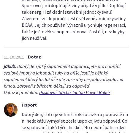
Sportovci jimi doplňují živiny přijaté v jídle. Doplňují
tak energii i základní stavební jednotky svalů.
Závěrem lze doporučit ještě větvené aminokyseliny
BCAA. Jejich používání výrazně urychluje regeneraci,
takže je člověk schopen trénovat častěji, než kdyby
jich neužíval.
Dotaz
11. 10. 2011
jakub:
Dobrý den jaký supplement doporučujete pro nabrání
svalové hmoty a jak spálit tuky na břiše jestli je nějaký
supplement který to dokáže ale zase aby nespaloval svalovou
hmotu zároveň z břichem děkuji za odpověď
Dotaz k produktu:
Posilovač břicha Tunturi Power Roller
Hsport
Dobrý den, toto je velmi široká otázka a popravdě na
ni nedokážu vymyslet zcela uspokojivou odpověď. Co
se spalování tuků týče, lidské tělo neumí pálit tuky