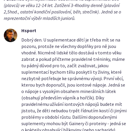
(plavců) ve věku 12-14 let. Zatížení 3-4hodiny denně (plavání
2,5hod., ostatní kondiční posilování, běh, strečink). Jedná se o
reprezentační výběr mladších juniorů.
Hsport
Dobrý den. U suplementace dětí je třeba mít se na
pozoru, protože ne všechny doplňky pro ně jsou
vhodné. Nicméně lidské tělo dostává v tomto věku
zabrat a pokud přičteme pravidelné tréninky, máme
tu pádný důvod pro to, začít zvažovat, jakou
suplementací bychom tělu poskytli ty živiny, které
nezbytně potřebuje ke správnému vývoji. První věcí,
kterou bych doporučil, jsou iontové nápoje. Jedná se
o nápoje s vysokým obsahem minerálních látek
(obsahují především vápník a hořčík). Díky
pravidelnému užívání iontových nápojů budete mít
jistotu, že děti nebudou trpět řídnutím kostí či jinými
problémy v období růstu. Dalšími doporučenými
suplementy mohou být Gainery či proteiny - jedná se
o koktejly obsahující bílkoviny (nebo sacharidy).