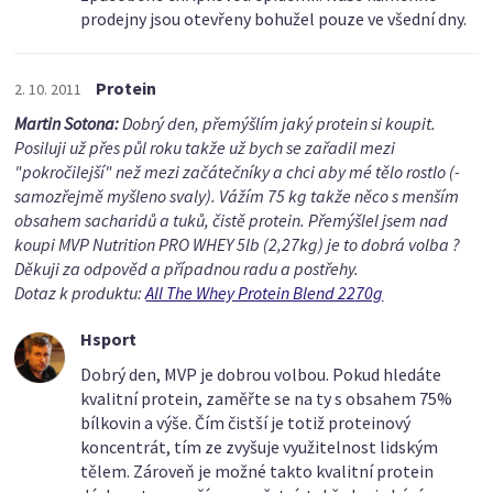
prodejny jsou otevřeny bohužel pouze ve všední dny.
Protein
2. 10. 2011
Martin Sotona:
Dobrý den, přemýšlím jaký protein si koupit.
Posiluji už přes půl roku takže už bych se zařadil mezi
"pokročilejší" než mezi začátečníky a chci aby mé tělo rostlo (-
samozřejmě myšleno svaly). Vážím 75 kg takže něco s menším
obsahem sacharidů a tuků, čistě protein. Přemýšlel jsem nad
koupi MVP Nutrition PRO WHEY 5lb (2,27kg) je to dobrá volba ?
Děkuji za odpověd a případnou radu a postřehy.
Dotaz k produktu:
All The Whey Protein Blend 2270g
Hsport
Dobrý den, MVP je dobrou volbou. Pokud hledáte
kvalitní protein, zaměřte se na ty s obsahem 75%
bílkovin a výše. Čím čistší je totiž proteinový
koncentrát, tím ze zvyšuje využitelnost lidským
tělem. Zároveň je možné takto kvalitní protein