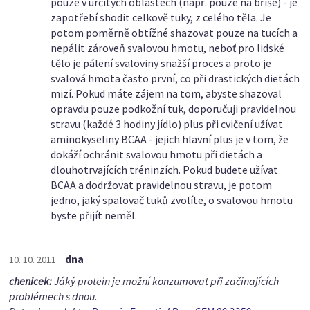
pouze v určitých oblastech (např. pouze na břiše) - je
zapotřebí shodit celkově tuky, z celého těla. Je
potom poměrně obtížné shazovat pouze na tucích a
nepálit zároveň svalovou hmotu, neboť pro lidské
tělo je pálení svaloviny snažší proces a proto je
svalová hmota často první, co při drastických dietách
mizí. Pokud máte zájem na tom, abyste shazoval
opravdu pouze podkožní tuk, doporučuji pravidelnou
stravu (každé 3 hodiny jídlo) plus při cvičení užívat
aminokyseliny BCAA - jejich hlavní plus je v tom, že
dokáží ochránit svalovou hmotu při dietách a
dlouhotrvajících tréninzích. Pokud budete užívat
BCAA a dodržovat pravidelnou stravu, je potom
jedno, jaký spalovač tuků zvolíte, o svalovou hmotu
byste přijít neměl.
dna
10. 10. 2011
chenicek:
Jáký protein je možní konzumovat při začínajících
problémech s dnou.