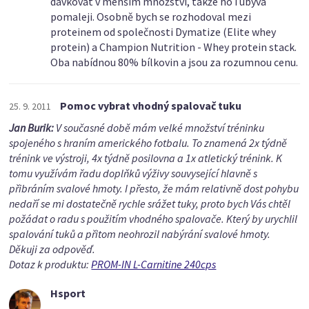
dávkovat v menším množství, takže ho i ubývá
pomaleji. Osobně bych se rozhodoval mezi
proteinem od společnosti Dymatize (Elite whey
protein) a Champion Nutrition - Whey protein stack.
Oba nabídnou 80% bílkovin a jsou za rozumnou cenu.
Pomoc vybrat vhodný spalovač tuku
25. 9. 2011
Jan Burik:
V současné době mám velké množství tréninku
spojeného s hraním amerického fotbalu. To znamená 2x týdně
trénink ve výstroji, 4x týdně posilovna a 1x atletický trénink. K
tomu využívám řadu doplňků výživy souvysející hlavně s
přibráním svalové hmoty. I přesto, že mám relativně dost pohybu
nedaří se mi dostatečně rychle srážet tuky, proto bych Vás chtěl
požádat o radu s použitím vhodného spalovače. Který by urychlil
spalování tuků a přitom neohrozil nabýrání svalové hmoty.
Děkuji za odpověď.
Dotaz k produktu:
PROM-IN L-Carnitine 240cps
Hsport