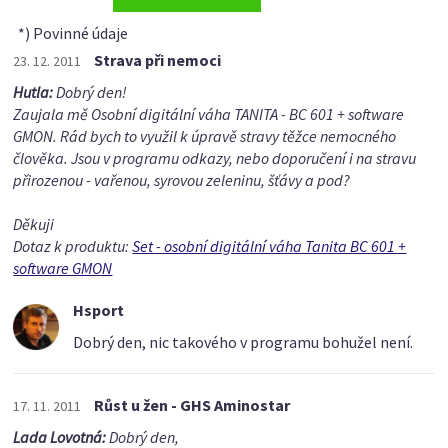
*) Povinné údaje
Strava při nemoci
23. 12. 2011
Hutla:
Dobrý den!
Zaujala mě Osobní digitální váha TANITA - BC 601 + software
GMON. Rád bych to využil k úpravě stravy těžce nemocného
člověka. Jsou v programu odkazy, nebo doporučení i na stravu
přirozenou - vařenou, syrovou zeleninu, šťávy a pod?
Děkuji
Dotaz k produktu:
Set - osobní digitální váha Tanita BC 601 +
software GMON
Hsport
Dobrý den, nic takového v programu bohužel není.
Růst u žen - GHS Aminostar
17. 11. 2011
Lada Lovotná:
Dobrý den,