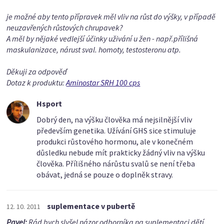
je možné aby tento přípravek měl vliv na růst do výšky, v případě
neuzavřených růstových chrupavek?
A měl by nějaké vedlejší účinky uživání u žen - např.přílišná
maskulanizace, nárust sval. homoty, testosteronu atp.
Děkuji za odpověď
Dotaz k produktu:
Aminostar SRH 100 cps
Hsport
Dobrý den, na výšku člověka má nejsilnější vliv
především genetika. Užívání GHS sice stimuluje
produkci růstového hormonu, ale v konečném
důsledku nebude mít prakticky žádný vliv na výšku
člověka. Přílišného nárůstu svalů se není třeba
obávat, jedná se pouze o doplněk stravy.
suplementace v pubertě
12. 10. 2011
Pavel:
Rád bych slyšel názor odborníka na suplementaci dětí