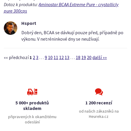
Dotaz k produktu:
Aminostar BCAA Extreme Pure - crystallicly
pure 300cps
Hsport
Dobrý den, BCAA se dávkují pouze před, případně po
výkonu. V netréninkové dny se neužívají.
«« předchozí
1
2
3
…
9
10
11
12
13
…
18
19
20
další »»
5 000+ produktů
1 200 recenzí
skladem
od našich zákazníků na
Heureka.cz
připravených k okamžitému
odeslání