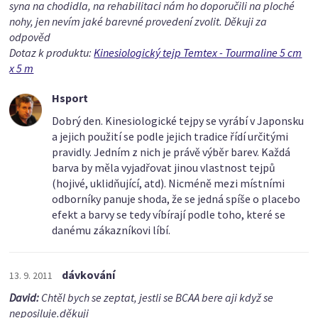
syna na chodidla, na rehabilitaci nám ho doporučili na ploché
nohy, jen nevím jaké barevné provedení zvolit. Děkuji za
odpověd
Dotaz k produktu:
Kinesiologický tejp Temtex - Tourmaline 5 cm
x 5 m
Hsport
Dobrý den. Kinesiologické tejpy se vyrábí v Japonsku
a jejich použití se podle jejich tradice řídí určitými
pravidly. Jedním z nich je právě výběr barev. Každá
barva by měla vyjadřovat jinou vlastnost tejpů
(hojivé, uklidňující, atd). Nicméně mezi místními
odborníky panuje shoda, že se jedná spíše o placebo
efekt a barvy se tedy víbírají podle toho, které se
danému zákazníkovi líbí.
dávkování
13. 9. 2011
David:
Chtěl bych se zeptat, jestli se BCAA bere aji když se
neposiluje.děkuji