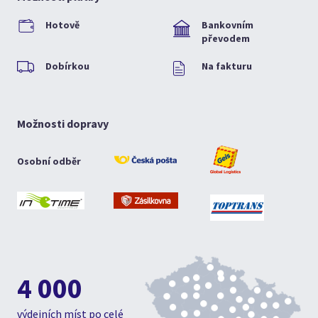
Hotově
Bankovním
převodem
Dobírkou
Na fakturu
Možnosti dopravy
Osobní odběr
4 000
výdejních míst po celé