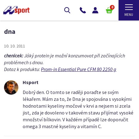
0
dna
10. 10. 2011
chenicek:
Jáký protein je možní konzumovat při začínajících
problémech s dnou.
Dotaz k produktu:
Prom-in Essential Pure CFM 80 2250 g
Hsport
Dobrý den. O tomto se raději poraďte se svým
lékařem. Mám za to, že Dna je spojována s vysokými
hodnotami kyseliny močové v krvi a nejsem si zcela
jist, zda je dovoleno v takovém stavu přijímat vysoké
množství bílkovin. V každém případě lze doporučit
omega 3 mastné kyseliny a vitamín C.