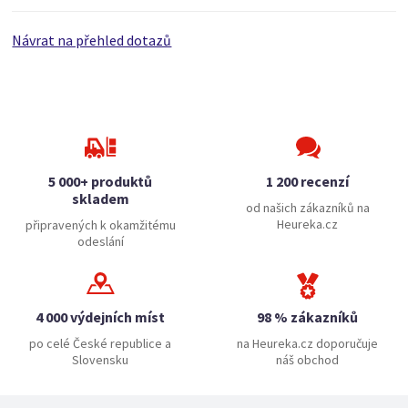
Návrat na přehled dotazů
5 000+ produktů
1 200 recenzí
skladem
od našich zákazníků na
Heureka.cz
připravených k okamžitému
odeslání
4 000 výdejních míst
98 % zákazníků
po celé České republice a
na Heureka.cz doporučuje
Slovensku
náš obchod