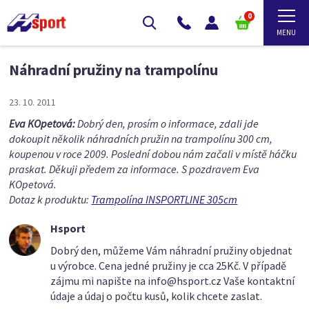
0
Náhradní pružiny na trampolínu
23. 10. 2011
Eva KOpetová:
Dobrý den, prosím o informace, zdali jde
dokoupit několik náhradních pružin na trampolínu 300 cm,
koupenou v roce 2009. Poslední dobou nám začali v místě háčku
praskat. Děkuji předem za informace. S pozdravem Eva
KOpetová.
Dotaz k produktu:
Trampolína INSPORTLINE 305cm
Hsport
Dobrý den, můžeme Vám náhradní pružiny objednat
u výrobce. Cena jedné pružiny je cca 25Kč. V případě
zájmu mi napište na info@hsport.cz Vaše kontaktní
údaje a údaj o počtu kusů, kolik chcete zaslat.