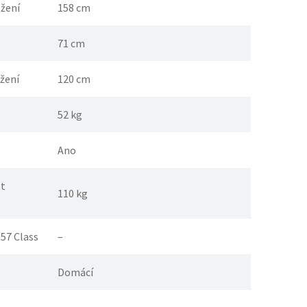
ožení
158 cm
71 cm
ožení
120 cm
52 kg
Ano
t
110 kg
957 Class
–
Domácí