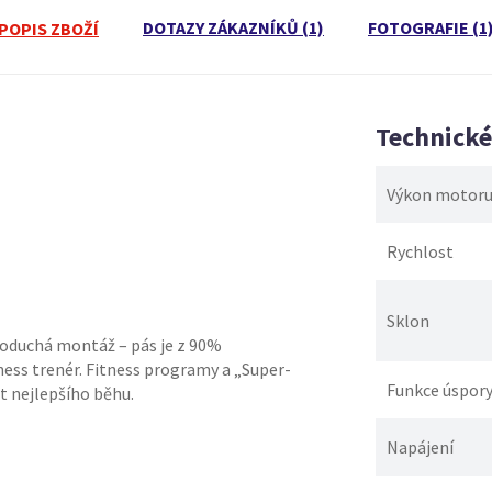
DOTAZY ZÁKAZNÍKŮ (1)
FOTOGRAFIE (1
POPIS ZBOŽÍ
Technick
Výkon motor
Rychlost
Sklon
noduchá montáž – pás je z 90%
tness trenér. Fitness programy a „Super-
Funkce úspory
t nejlepšího běhu.
Napájení