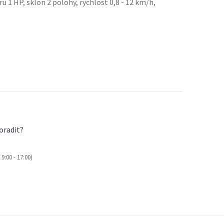
1 HP, sklon 2 polohy, rychlost 0,8 - 12 km/h,
oradit?
9:00 - 17:00)