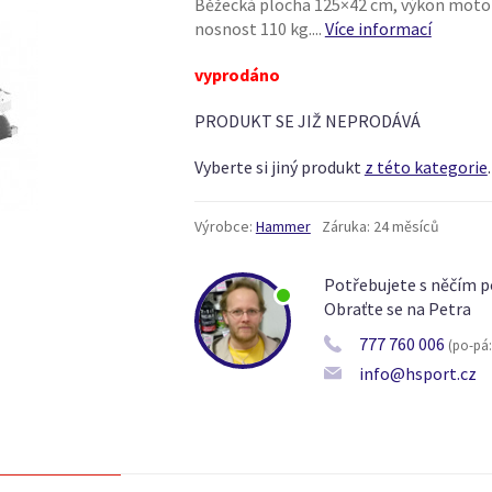
Běžecká plocha 125×42 cm, výkon motoru 
nosnost 110 kg....
Více informací
vyprodáno
PRODUKT SE JIŽ NEPRODÁVÁ
Vyberte si jiný produkt
z této kategorie
.
Výrobce:
Hammer
Záruka:
24 měsíců
Potřebujete s něčím p
Obraťte se na Petra
777 760 006
(po-pá: 
info@hsport.cz