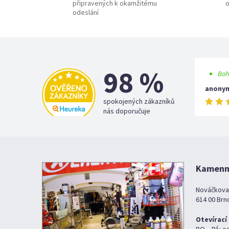
připravených k okamžitému
o
odeslání
98 %
Boh
anony
spokojených zákazníků
nás doporučuje
Kamenná
Nováčkova
614 00 Brn
Otevírací