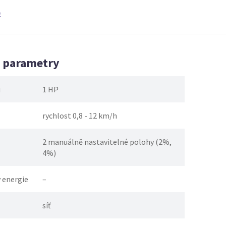
)
é parametry
u
1 HP
rychlost 0,8 - 12 km/h
2 manuálně nastavitelné polohy (2%,
4%)
 energie
–
síť