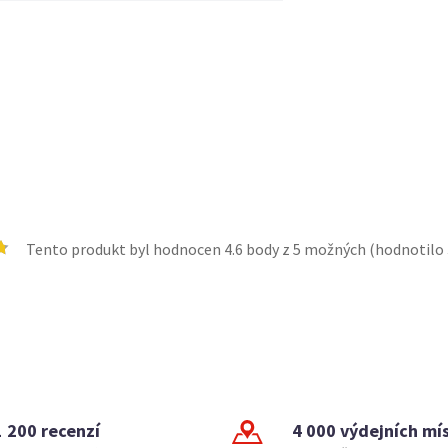
Tento produkt byl hodnocen
4.6
body z 5 možných (hodnotilo
1 200 recenzí
4 000 výdejních mí