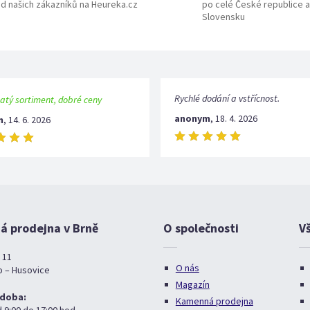
d našich zákazníků na Heureka.cz
po celé České republice a
Slovensku
Rychlé dodání a vstřícnost.
atý sortiment, dobré ceny
anonym
,
18. 4. 2026
m
,
14. 6. 2026
 prodejna v Brně
O společnosti
V
 11
O nás
o – Husovice
Magazín
 doba:
Kamenná prodejna