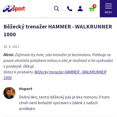
0
Běžecký trenažer HAMMER - WALKRUNNER
1000
28. 8. 2011
Alena:
Zajímalo by mne, zda trenažer je bezmotoru. Pohbuje se
pouze vlastním pohybem nohou a zda je možnost si ho vyzkoušet
v prodejně. Děkuji.
Dotaz k produktu:
Běžecký trenažer HAMMER - WALKRUNNER
1000
Hsport
Dobrý den, tento běžecký pás je bez motoru. V tuto
chvíli není bohužel vystaven v žádné z našich
prodejen.