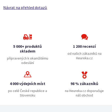
Návrat na přehled dotazů
5 000+ produktů
1 200 recenzí
skladem
od našich zákazníků na
Heureka.cz
připravených k okamžitému
odeslání
4 000 výdejních míst
98 % zákazníků
po celé České republice a
na Heureka.cz doporučuje
Slovensku
náš obchod