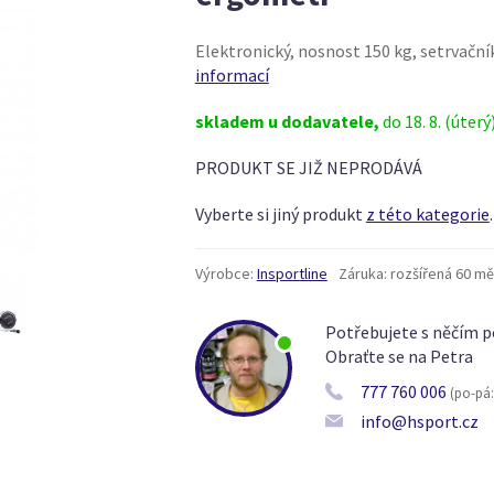
Elektronický, nosnost 150 kg, setrvační
informací
skladem u dodavatele,
do 18. 8. (úterý
PRODUKT SE JIŽ NEPRODÁVÁ
Vyberte si jiný produkt
z této kategorie
.
Výrobce:
Insportline
Záruka:
rozšířená 60 mě
Potřebujete s něčím p
Obraťte se na Petra
777 760 006
(po-pá: 
info@hsport.cz