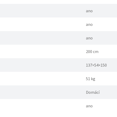
ano
ano
ano
200 cm
137×54×150
51 kg
Domácí
ano