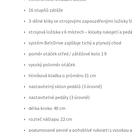
16 stupňů zátěže
3-dílné kliky se strojovými zapouzdřenými ložisky 
strojová ložiska v 6 místech – klouby rukojetí a pedá
systém BeltDrive zajišťuje tichý a plynulý chod
poměr otáček střed / zátěžové kolo 1:9
vysoký poloměr otáček
hliníková kladka o průměru 31 cm
nastavitelný sklon pedálů (3 úrovně)
nastavitelné pedály (3 úrovně)
délka kroku: 40 cm
rozteč nášlapu: 22 cm
pogumované pevné a pohyblivé rukojeti s vysokou 