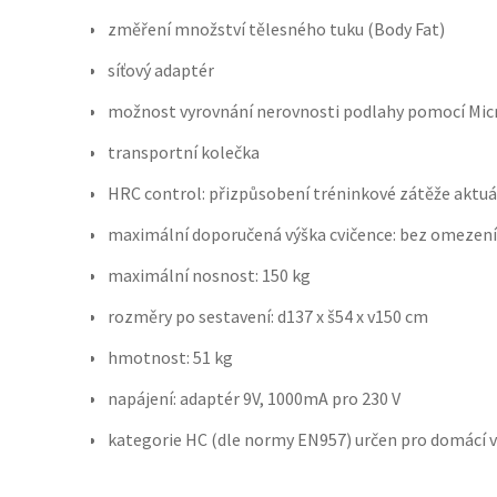
změření množství tělesného tuku (Body Fat)
síťový adaptér
možnost vyrovnání nerovnosti podlahy pomocí Micr
transportní kolečka
HRC control: přizpůsobení tréninkové zátěže aktuá
maximální doporučená výška cvičence: bez omezení
maximální nosnost: 150 kg
rozměry po sestavení: d137 x š54 x v150 cm
hmotnost: 51 kg
napájení: adaptér 9V, 1000mA pro 230 V
kategorie HC (dle normy EN957) určen pro domácí v