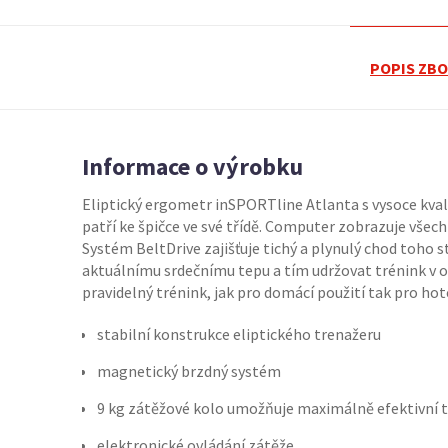
POPIS ZBO
Informace o výrobku
Eliptický ergometr inSPORTline Atlanta s vysoce kv
patří ke špičce ve své třídě. Computer zobrazuje všec
Systém BeltDrive zajišťuje tichý a plynulý chod toho
aktuálnímu srdečnímu tepu a tím udržovat trénink v op
pravidelný trénink, jak pro domácí použití tak pro hot
stabilní konstrukce eliptického trenažeru
magnetický brzdný systém
9 kg zátěžové kolo umožňuje maximálně efektivní t
elektronické ovládání zátěže