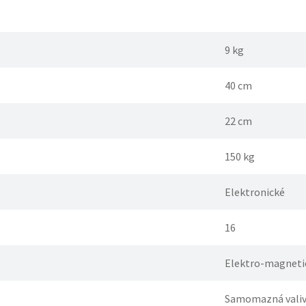
9 kg
40 cm
22 cm
150 kg
Elektronické
16
Elektro-magneti
Samomazná valiv