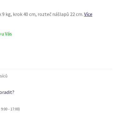
k 9 kg, krok 40 cm, rozteč nášlapů 22 cm.
Více
) u Vás
síců
oradit?
9:00 - 17:00)