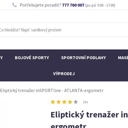
Potřebujete poradit?
777 760 007
(po-pá: 9:00 - 17:00)
KY
BOJOVÉ SPORTY
SPORTOVNÍ PODLAHY
MAS
VÝPRODEJ
Eliptický trenažer inSPORTline - ATLANTA-ergometr
13x
Eliptický trenažer 
ergometr