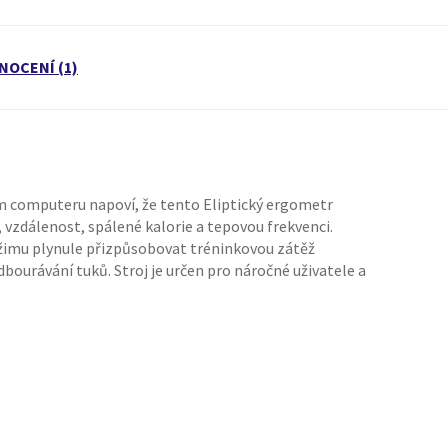
NOCENÍ (1)
m computeru napoví, že tento Eliptický ergometr
, vzdálenost, spálené kalorie a tepovou frekvenci.
režimu plynule přizpůsobovat tréninkovou zátěž
bourávání tuků. Stroj je určen pro náročné uživatele a