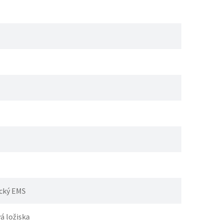
cký EMS
á ložiska