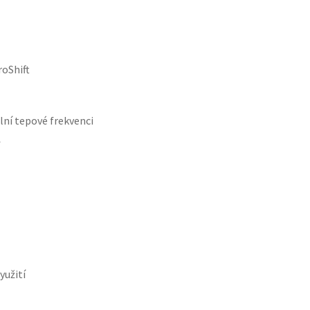
oShift
lní tepové frekvenci
yužití