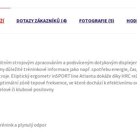
DOTAZY ZÁKAZNÍKŮ (4)
FOTOGRAFIE (5)
HOD
ŽÍ
alitním strojovým zpracováním a podsvíceným dotykovým displeje
hny důležité tréninkové informace jako např. spotřebu energie, čas
 stroje. Eliptický ergometr inSPORTline Atlanta dokáže díky HRC 
timální zóně tepové frekvence, ve které dochází k efektivnímu od
elové či klubové posilovny.
rénink a plynulý odpor