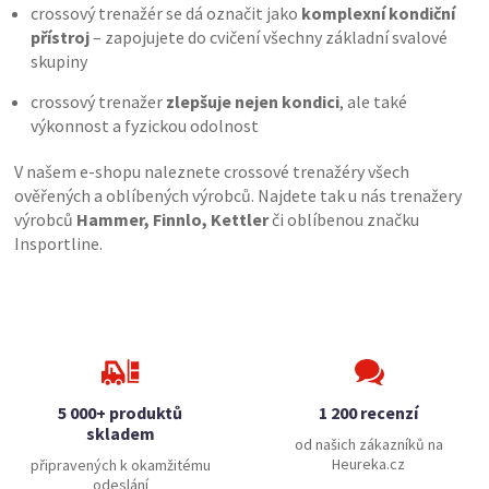
crossový trenažér se dá označit jako
komplexní kondiční
přístroj
– zapojujete do cvičení všechny základní svalové
skupiny
crossový trenažer
zlepšuje nejen kondici
, ale také
výkonnost a fyzickou odolnost
V našem e-shopu naleznete crossové trenažéry všech
ověřených a oblíbených výrobců. Najdete tak u nás trenažery
výrobců
Hammer, Finnlo, Kettler
či oblíbenou značku
Insportline.
5 000+ produktů
1 200 recenzí
skladem
od našich zákazníků na
Heureka.cz
připravených k okamžitému
odeslání