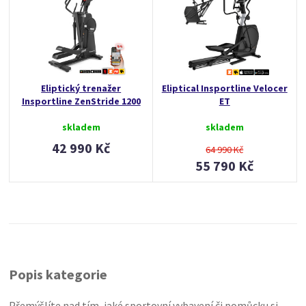
Eliptický trenažer
Eliptical Insportline Velocer
Insportline ZenStride 1200
ET
skladem
skladem
42 990 Kč
64 990 Kč
55 790 Kč
Popis kategorie
Přemýšlíte nad tím, jaké sportovní vybavení či pomůcku si