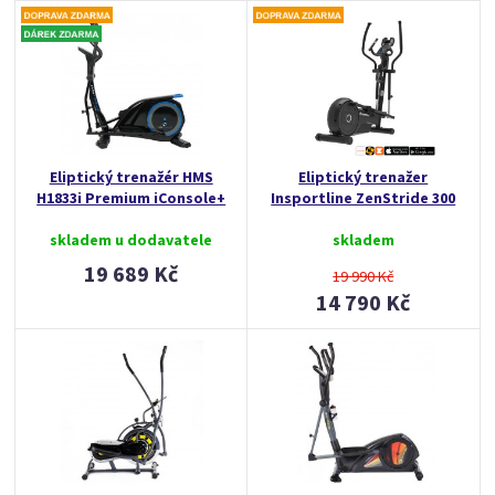
Eliptický trenažér HMS
Eliptický trenažer
H1833i Premium iConsole+
Insportline ZenStride 300
skladem u dodavatele
skladem
19 689 Kč
19 990 Kč
14 790 Kč