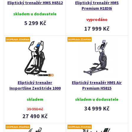
Eliptický trenažér HMS H6512
Eliptický trenažér HMS
Premium H1830i
skladem u dodavatele
vyprodáno
5 299 Kč
17 999 Kč
Eliptický trenažer
Eliptický trenažér HMS Air
Insportline ZenStride 1000
Premium H5815
skladem
skladem u dodavatele
34 999 Kč
39 990 Kč
27 490 Kč