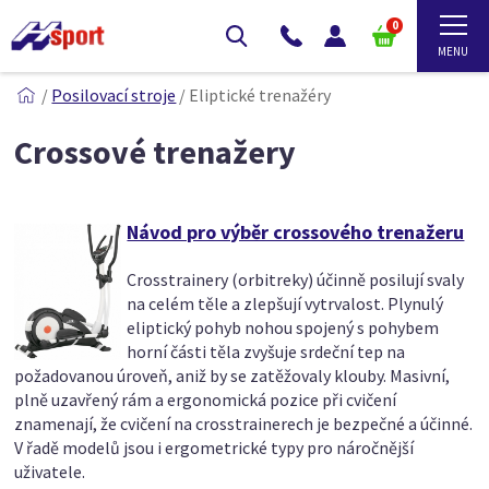
0
/
Posilovací stroje
/
Eliptické trenažéry
Crossové trenažery
Návod pro výběr crossového trenažeru
Crosstrainery (orbitreky) účinně posilují svaly
na celém těle a zlepšují vytrvalost. Plynulý
eliptický pohyb nohou spojený s pohybem
horní části těla zvyšuje srdeční tep na
požadovanou úroveň, aniž by se zatěžovaly klouby. Masivní,
plně uzavřený rám a ergonomická pozice při cvičení
znamenají, že cvičení na crosstrainerech je bezpečné a účinné.
V řadě modelů jsou i ergometrické typy pro náročnější
uživatele.