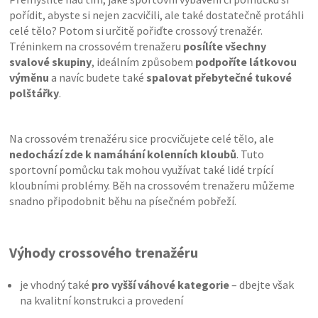
pořídit, abyste si nejen zacvičili, ale také dostatečně protáhli
celé tělo? Potom si určitě pořiďte crossový trenažér.
Tréninkem na crossovém trenažeru
posílíte všechny
svalové skupiny
, ideálním způsobem
podpoříte látkovou
výměnu
a navíc budete také
spalovat přebytečné tukové
polštářky
.
Na crossovém trenažéru sice procvičujete celé tělo, ale
nedochází zde k namáhání kolenních kloubů
. Tuto
sportovní pomůcku tak mohou využívat také lidé trpící
kloubními problémy. Běh na crossovém trenažeru můžeme
snadno připodobnit běhu na písečném pobřeží.
Výhody crossového trenažéru
je vhodný také
pro vyšší váhové kategorie
– dbejte však
na kvalitní konstrukci a provedení