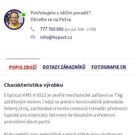
Potřebujete s něčím poradit?
Obraťte se na Petra
777 760 006
(po-pá: 9:00 - 17:00)
info@hsport.cz
DOTAZY ZÁKAZNÍKŮ
FOTOGRAFIE (9)
POPIS ZBOŽÍ
Charakteristika výrobku
Eliptical HMS H 6512 je skvělé mechanické zařízení se 7 kg
zátěžovým kolem. I když se jedná o konstrukčně jednoduše
řešený stroj, zachovává si tento crossový trenažér přednosti
typické pro elipticaly: šetrnost ke kloubům a efektivní
procvičení všech partií.
Kliky pedálů jsou jednodílné a jejich středy jsou uloženy na