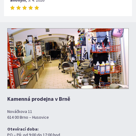
anonym
,
9. 4. 2026
Kamenná prodejna v Brně
Nováčkova 11
614 00 Brno – Husovice
Otevírací doba:
PO – PÁ: od 9:00 do 17:00 hod