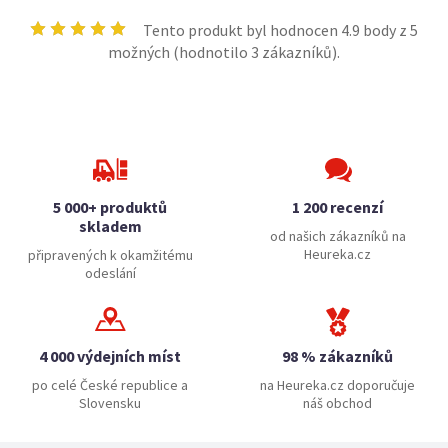
Tento produkt byl hodnocen
4.9
body z 5
možných (hodnotilo
3
zákazníků).
5 000+ produktů
1 200 recenzí
skladem
od našich zákazníků na
Heureka.cz
připravených k okamžitému
odeslání
4 000 výdejních míst
98 % zákazníků
po celé České republice a
na Heureka.cz doporučuje
Slovensku
náš obchod