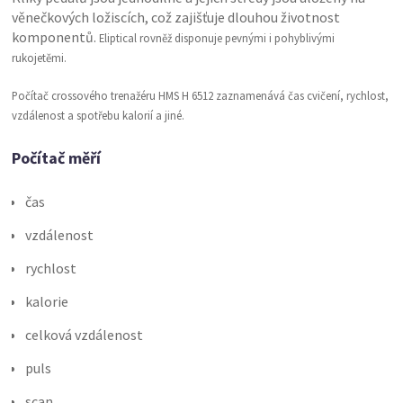
věnečkových ložiscích, což zajišťuje dlouhou životnost
komponentů.
Eliptical rovněž disponuje pevnými i pohyblivými
rukojetěmi.
Počítač crossového trenažéru HMS H 6512 zaznamenává čas cvičení, rychlost,
vzdálenost a spotřebu kalorií a jiné.
Počítač měří
čas
vzdálenost
rychlost
kalorie
celková vzdálenost
puls
scan