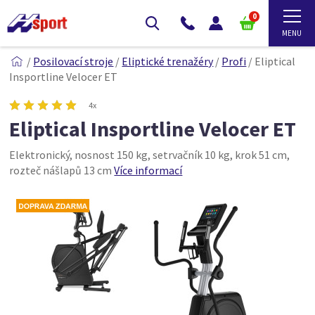
0
/
Posilovací stroje
/
Eliptické trenažéry
/
Profi
/
Eliptical
Insportline Velocer ET
4x
Eliptical Insportline Velocer ET
Elektronický, nosnost 150 kg, setrvačník 10 kg, krok 51 cm,
rozteč nášlapů 13 cm
Více informací