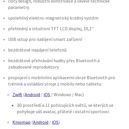
čistý design, robustní konstrukce a skvělé technické
parametry
spolehlivý elektro-magnetický brzdný systém
přehledný a intuitivní TFT LCD displej, 10,1"
USB vstup pro nabíjení smart zařízení
bezdrátové napájení telefonů
bezdrátové přehrávání hudby přes Bluetooth a
zabudované reproduktory
propojení s mobilními aplikacemi skrze Bluetooth pro
trénink a ovládání stroje z mobilu nebo tabletu:
Zwift
(
Android
/
iOS
/ Windows / Mac)
3D prostředí a 11 pohlcujících světů, ve kterých se
pohybuje váš avatar, přátelé i ostatní sportovci
Kinomap
(
Android
/
iOS
)