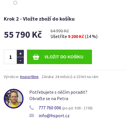
Krok 2 - Vložte zboží do košíku
64 990 Kč
55 790 Kč
Ušetříte
9 200 Kč
(14 %)
Ks
+
-
Výrobce:
Insportline
Záruka:
24 měsíců a 10 let na rám
Potřebujete s něčím poradit?
Obraťte se na Petra
777 760 006
(po-pá: 9:00 - 17:00)
info@hsport.cz