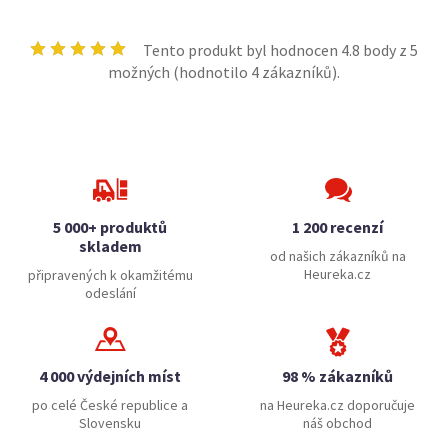
Tento produkt byl hodnocen
4.8
body z 5
možných (hodnotilo
4
zákazníků).
5 000+ produktů
1 200 recenzí
skladem
od našich zákazníků na
Heureka.cz
připravených k okamžitému
odeslání
4 000 výdejních míst
98 % zákazníků
po celé České republice a
na Heureka.cz doporučuje
Slovensku
náš obchod