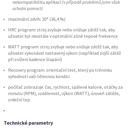
nekompatibilitu aplikací
(v případě problémů jsme však
ochotni pomoct)
maximální zdvih: 20° (36,4 %)
HRC program: stroj zvyšuje nebo snižuje zátěž tak, aby
uživatel byl neustále v optimální zóně tepové frekvence
WATT program: stroj zvyšuje nebo snižuje zátěž tak, aby
uživatel vykonával nastavený výkon (například zvýší zátěž
při snížení kadence šlapání)
Recovery program: orientační test, který po tréninku
vyhodnotí vaši tělesnou kondici
počítač zobrazuje: čas, rychlost, spálené kalorie, otáčky za
minutu (RPM), vzdálenost, výkon (WATT), úroveň zátěže,
srdeční tep
Technické parametry