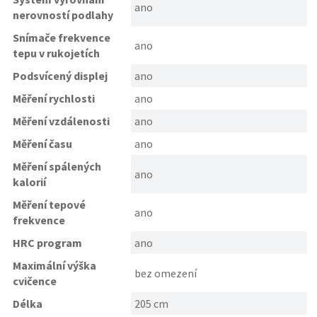
ano
nerovností podlahy
Snímače frekvence
ano
tepu v rukojetích
Podsvícený displej
ano
Měření rychlosti
ano
Měření vzdálenosti
ano
Měření času
ano
Měření spálených
ano
kalorií
Měření tepové
ano
frekvence
HRC program
ano
Maximální výška
bez omezení
cvičence
Délka
205 cm