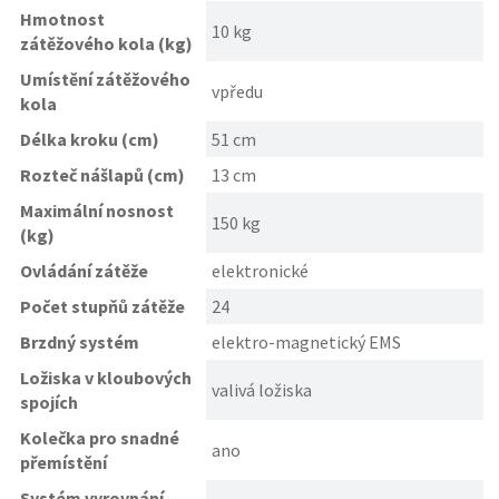
Hmotnost
10 kg
zátěžového kola (kg)
Umístění zátěžového
vpředu
kola
Délka kroku (cm)
51 cm
Rozteč nášlapů (cm)
13 cm
Maximální nosnost
150 kg
(kg)
Ovládání zátěže
elektronické
Počet stupňů zátěže
24
Brzdný systém
elektro-magnetický EMS
Ložiska v kloubových
valivá ložiska
spojích
Kolečka pro snadné
ano
přemístění
Systém vyrovnání