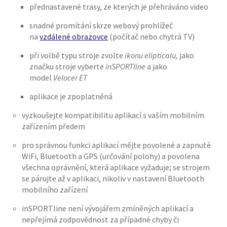
přednastavené trasy, ze kterých je přehráváno video
snadné promítání skrze webový prohlížeč
na
vzdálené obrazovce
(počítač nebo chytrá TV)
při volbě typu stroje zvolte
ikonu elipticalu,
jako
značku stroje vyberte
inSPORTline
a jako
model
Velocer ET
aplikace je zpoplatněná
vyzkoušejte kompatibilitu aplikací s vaším mobilním
zařízením předem
pro správnou funkci aplikací mějte povolené a zapnuté
WiFi, Bluetooth a GPS (určování polohy) a povolena
všechna oprávnění, která aplikace vyžaduje; se strojem
se párujte až v aplikaci, nikoliv v nastavení Bluetooth
mobilního zařízení
inSPORTline není vývojářem zmíněných aplikací a
nepřejímá zodpovědnost za případné chyby či