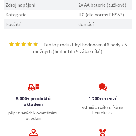
Zdroj napájení
2× AA baterie (tužkové)
Kategorie
HC (dle normy EN957)
Použití
domácí
Tento produkt byl hodnocen
4.6
body z 5
možných (hodnotilo
5
zákazníků).
5 000+ produktů
1 200 recenzí
skladem
od našich zákazníků na
Heureka.cz
připravených k okamžitému
odeslání