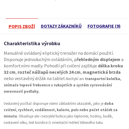
DOTAZY ZÁKAZNÍKŮ
FOTOGRAFIE (9)
POPIS ZBOŽÍ
Charakteristika výrobku
Manuálně ovládaný eliptický trenažer na domácí použití.
Disponuje jednoduchým ovládáním, p
řehledným displejem
a
komfortními madly. Pohodlí při cvičení zajišťuje
délka kroku
32 cm
,
rozteč nášlapů necelých 24 cm
,
magnetická brzda
nebo vestavěný držák na tablet.
Nechybí ani
transportní kolečka,
snímače tepové frekvence v rukojetích a systém vyrovnávání
nerovností podlahy.
Vestavěný počítač disponuje všemi základními ukazateli, jako je
doba
cvičení, rychlost, vzdálenost, kalorie, puls nebo počet otáček za
minutu
. Obsahuje ale i nezvyklé funkce jako teploměr, hodiny, budík,
nastavení věku, test kondice či orientační měření tělesného tuku.