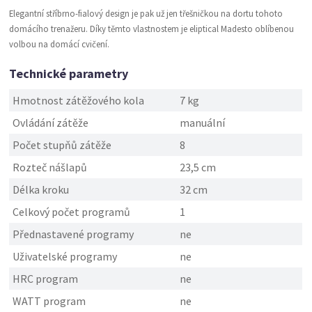
Elegantní stříbrno-fialový design je pak už jen třešničkou na dortu tohoto
domácího trenažeru. Díky těmto vlastnostem je eliptical
Madesto oblíbenou
volbou na domácí cvičení.
Technické parametry
Hmotnost zátěžového kola
7 kg
Ovládání zátěže
manuální
Počet stupňů zátěže
8
Rozteč nášlapů
23,5 cm
Délka kroku
32 cm
Celkový počet programů
1
Přednastavené programy
ne
Uživatelské programy
ne
HRC program
ne
WATT program
ne