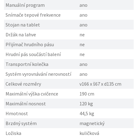
Manuální program
ano
Snímače tepové frekvence
ano
Stojan na tablet
ano
Držák na lahve
ne
Přijímač hrudního pásu
ne
Hrudní pás součástí balení
ne
Transportní kolečka
ano
Systém vyrovnávání nerovností
ano
Celkové rozměry
v166 x š67 x d135 cm
Maximální výška cvičence
190 cm
Maximální nosnost
120 kg
Hmotnost
44,5 kg
Brzdný systém
magnetický
Ložiska
kuličková