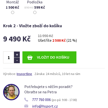
Montáž
Podložka
1 500 Kč
599 Kč
890 Kč
Krok 2 - Vložte zboží do košíku
11 990 Kč
9 490 Kč
Ušetříte
2 500 Kč
(21 %)
Ks
+
-
Výrobce:
Insportline
Záruka:
24 měsíců, 10 let na rám
Potřebujete s něčím poradit?
Obraťte se na Petra
777 760 006
(po-pá: 9:00 - 17:00)
info@hsport.cz