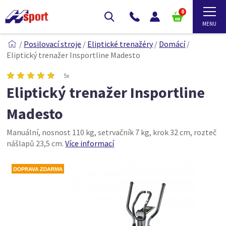
0
/
Posilovací stroje
/
Eliptické trenažéry
/
Domácí
/
Eliptický trenažer Insportline Madesto
5x
Eliptický trenažer Insportline
Madesto
Manuální, nosnost 110 kg, setrvačník 7 kg, krok 32 cm, rozteč
nášlapů 23,5 cm.
Více informací