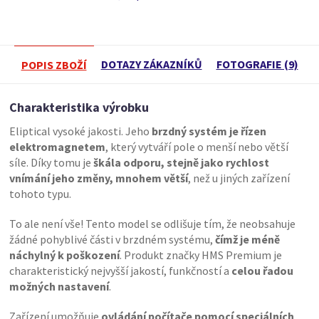
DOTAZY ZÁKAZNÍKŮ
FOTOGRAFIE (9)
POPIS ZBOŽÍ
Charakteristika výrobku
Eliptical vysoké jakosti. Jeho
brzdný systém je řízen
elektromagnetem
, který vytváří pole o menší nebo větší
síle. Díky tomu je
škála odporu, stejně jako rychlost
vnímání jeho změny, mnohem větší
, než u jiných zařízení
tohoto typu.
To ale není vše! Tento model se odlišuje tím, že neobsahuje
žádné pohyblivé části v brzdném systému,
čímž je méně
náchylný k poškození
. Produkt značky HMS Premium je
charakteristický nejvyšší jakostí, funkčností a
celou řadou
možných nastavení
.
Zařízení umožňuje
ovládání počítače pomocí speciálních