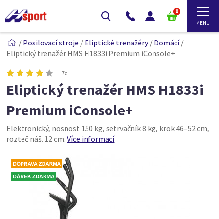
0
/
Posilovací stroje
/
Eliptické trenažéry
/
Domácí
/
Eliptický trenažér HMS H1833i Premium iConsole+
7x
Eliptický trenažér HMS H1833i
Premium iConsole+
Elektronický, nosnost 150 kg, setrvačník 8 kg, krok 46–52 cm,
rozteč náš. 12 cm.
Více informací