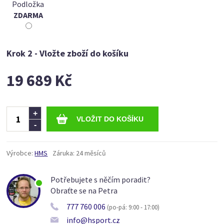
Podložka
ZDARMA
Krok 2 - Vložte zboží do košíku
19 689 Kč
Ks
+
-
Výrobce:
HMS
Záruka:
24 měsíců
Potřebujete s něčím poradit?
Obraťte se na Petra
777 760 006
(po-pá: 9:00 - 17:00)
info@hsport.cz