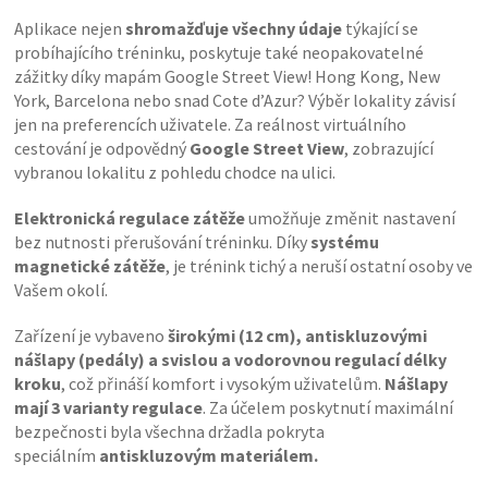
Aplikace nejen
shromažďuje všechny údaje
týkající se
probíhajícího tréninku, poskytuje také neopakovatelné
zážitky díky mapám Google Street View! Hong Kong, New
York, Barcelona nebo snad Cote d’Azur? Výběr lokality závisí
jen na preferencích uživatele. Za reálnost virtuálního
cestování je odpovědný
Google Street View
, zobrazující
vybranou lokalitu z pohledu chodce na ulici.
Elektronická regulace zátěže
umožňuje změnit nastavení
bez nutnosti přerušování tréninku. Díky
systému
magnetické zátěže
, je trénink tichý a neruší ostatní osoby ve
Vašem okolí.
Zařízení je vybaveno
širokými (12 cm), antiskluzovými
nášlapy (pedály) a svislou a vodorovnou regulací délky
kroku
, což přináší komfort i vysokým uživatelům.
Nášlapy
mají 3 varianty regulace
. Za účelem poskytnutí maximální
bezpečnosti byla všechna držadla pokryta
speciálním
antiskluzovým materiálem.