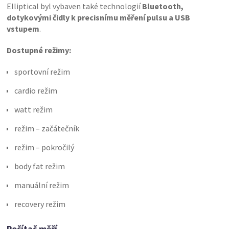
Elliptical byl vybaven také technologií
Bluetooth,
dotykovými čidly k precisnímu měření pulsu a USB
vstupem
.
Dostupné režimy:
sportovní režim
cardio režim
watt režim
režim – začátečník
režim – pokročilý
body fat režim
manuální režim
recovery režim
Počítač měří