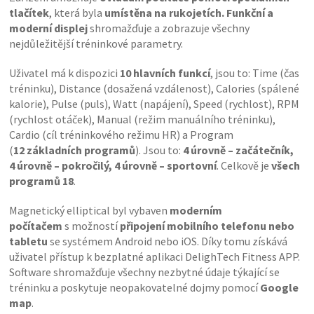
tlačítek
, která byla
umístěna na rukojetích. Funkční a
moderní displej
shromažďuje a zobrazuje všechny
nejdůležitější tréninkové parametry.
Uživatel má k dispozici
10 hlavních funkcí
, jsou to: Time (čas
tréninku), Distance (dosažená vzdálenost), Calories (spálené
kalorie), Pulse (puls), Watt (napájení), Speed (rychlost), RPM
(rychlost otáček), Manual (režim manuálního tréninku),
Cardio (cíl tréninkového režimu HR) a Program
(
12 základních programů
). Jsou to:
4 úrovně – začátečník,
4 úrovně – pokročilý, 4 úrovně – sportovní
. Celkově je
všech
programů 18
.
Magnetický elliptical byl vybaven
moderním
počítačem
s možností
připojení mobilního telefonu nebo
tabletu
se systémem Android nebo iOS. Díky tomu získává
uživatel přístup k bezplatné aplikaci DelighTech Fitness APP.
Software shromažďuje všechny nezbytné údaje týkající se
tréninku a poskytuje neopakovatelné dojmy pomocí
Google
map
.