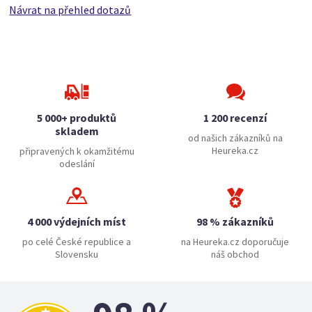
Návrat na přehled dotazů
5 000+ produktů
1 200 recenzí
skladem
od našich zákazníků na
Heureka.cz
připravených k okamžitému
odeslání
4 000 výdejních míst
98 % zákazníků
po celé České republice a
na Heureka.cz doporučuje
Slovensku
náš obchod