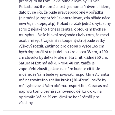
především na tom, jak dlouho a kým byl užíván.
Pokud sloužil v domácnosti jednomu či dvěma lidem,
dalo by se říci, že bude pravděpodobně v pořádku
(nicméně je zapotřebí zkontrolovat, zda někde něco
nevrže, neklepe, atp). Pokud se však jedná o vyřazený
stroj z nějakého fitness centra, obloukem bych se
mu vyhnul. Vaše hlavní nevýhoda tkví v tom, že mezi
osobami využívajícími zakoupený stroj bude velký
výškový rozdíl. Zatímco pro osobu o výšce 165 cm
bych doporučil stroj s délkou kroku cca 35 cm, u 190
cm člověka by délka kroku měla činit klidně i 50 cm.
Satura M Ext má délku kroku 48 cm, takže je
zapotřebí zkusit, jak se na něm budete cítit. Je
možné, že Vám bude vyhovovat. Insportline Atlanta
má nastavitelnou délku kroku (30-42cm), takže by
měl vyhovovat Vám oběma. Insportline Caracas má
naproti tomu pevně stanovenou délku kroku na
optimální délce 39 cm, čímž se hodí téměř pro
všechny.