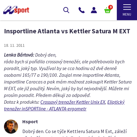
0
Insportline Atlanta vs Kettler Satura M EXT
18. 11. 2011
Lenka Bártová:
Dobrý den,
ráda bych si pořídila crossový trenažér, ale potřebovala bych
poradit, jaký typ. Využíval by se cca hodinu až dvě denně
osobami 165/77 a 190/100. Zaujal mne insportline Atlanta,
insportline Caracas a pak mám možnost zakoupit Kettler Satura
M EXT, ale již použitý. Nevím, jaký by byl nejvodnější. Můžete mi
prosím poradit. Předem děkuji za odpověď.
Dotaz k produktu:
Crossový trenažer Kettler Unix EX
,
Eliptický
trenažer inSPORTline - ATLANTA-ergometr
Hsport
Dobrý den. Co se týče Kettleru Satura M Ext, záleží