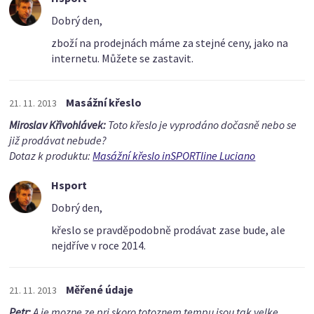
Dobrý den,
zboží na prodejnách máme za stejné ceny, jako na
internetu. Můžete se zastavit.
Masážní křeslo
21. 11. 2013
Miroslav Křivohlávek:
Toto křeslo je vyprodáno dočasně nebo se
již prodávat nebude?
Dotaz k produktu:
Masážní křeslo inSPORTline Luciano
Hsport
Dobrý den,
křeslo se pravděpodobně prodávat zase bude, ale
nejdříve v roce 2014.
Měřené údaje
21. 11. 2013
Petr:
A je mozne ze pri skoro totoznem tempu jsou tak velke