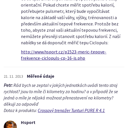
orientační. Pokud chcete měřit spotřebu kalorií,
potřebujete pulsmetr, který bude vypočítávat
kalorie na základě vaší váhy, výšky, trénovanosti a
především aktuální tepové frekvence. Protože bez
toho, abyste znal vaši aktuální tepovou frekvenci,
nemůžete přesněji stanovit spotřebu kalorií. Z naší
nabídky se dá doporučit měřič tepu Ciclopuls:
http://www.hsport.cz/p1523-meric-tepove-
frekvence-ciclopuls-cp-16-is.php
Měřené údaje
21. 11. 2013
Petr:
Rád bych se zeptal v jakých jednotkách uvádi tento stroj
rychlost? jsou to míle či kilometry za hodinu? a v připadě že se
jedná o míle je nějaká možnost přenastavení na kilometry?
děkuji za odpověď
Dotaz k produktu:
Crossový trenažer Tunturi PURE R 4.1
Hsport