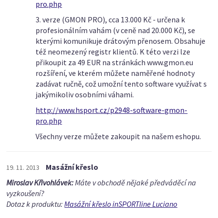
pro.php
3. verze (GMON PRO), cca 13.000 Kč - určena k
profesionálním vahám (v ceně nad 20.000 Kč), se
kterými komunikuje drátovým přenosem. Obsahuje
též neomezený registr klientů. K této verzi lze
přikoupit za 49 EUR na stránkách www.gmon.eu
rozšíření, ve kterém můžete naměřené hodnoty
zadávat ručně, což umožní tento software využívat s
jakýmikoliv osobními váhami.
http://www.hsport.cz/p2948-software-gmon-
pro.php
Všechny verze můžete zakoupit na našem eshopu.
Masážní křeslo
19. 11. 2013
Miroslav Křivohlávek:
Máte v obchodě nějaké předváděcí na
vyzkoušení?
Dotaz k produktu:
Masážní křeslo inSPORTline Luciano