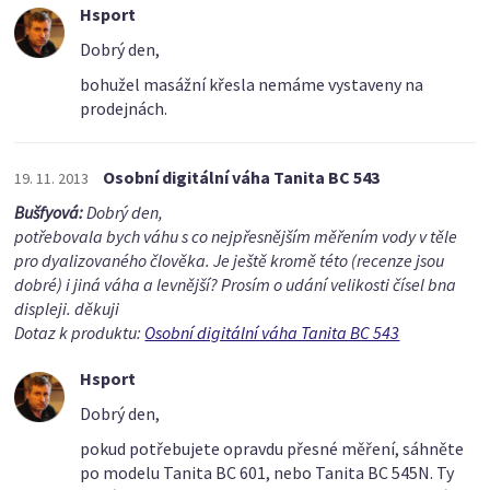
Hsport
Dobrý den,
bohužel masážní křesla nemáme vystaveny na
prodejnách.
Osobní digitální váha Tanita BC 543
19. 11. 2013
Bušfyová:
Dobrý den,
potřebovala bych váhu s co nejpřesnějším měřením vody v těle
pro dyalizovaného člověka. Je ještě kromě této (recenze jsou
dobré) i jiná váha a levnější? Prosím o udání velikosti čísel bna
displeji. děkuji
Dotaz k produktu:
Osobní digitální váha Tanita BC 543
Hsport
Dobrý den,
pokud potřebujete opravdu přesné měření, sáhněte
po modelu Tanita BC 601, nebo Tanita BC 545N. Ty