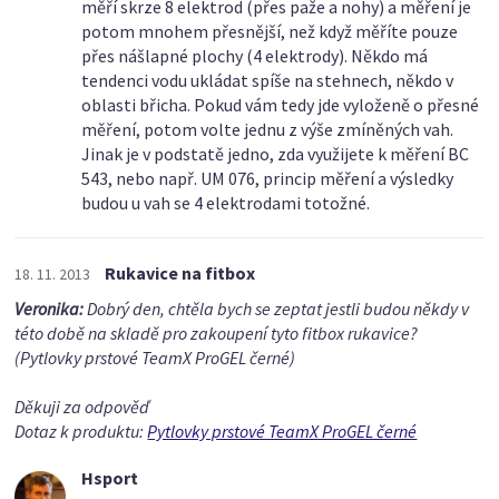
měří skrze 8 elektrod (přes paže a nohy) a měření je
potom mnohem přesnější, než když měříte pouze
přes nášlapné plochy (4 elektrody). Někdo má
tendenci vodu ukládat spíše na stehnech, někdo v
oblasti břicha. Pokud vám tedy jde vyloženě o přesné
měření, potom volte jednu z výše zmíněných vah.
Jinak je v podstatě jedno, zda využijete k měření BC
543, nebo např. UM 076, princip měření a výsledky
budou u vah se 4 elektrodami totožné.
Rukavice na fitbox
18. 11. 2013
Veronika:
Dobrý den, chtěla bych se zeptat jestli budou někdy v
této době na skladě pro zakoupení tyto fitbox rukavice?
(Pytlovky prstové TeamX ProGEL černé)
Děkuji za odpověď
Dotaz k produktu:
Pytlovky prstové TeamX ProGEL černé
Hsport