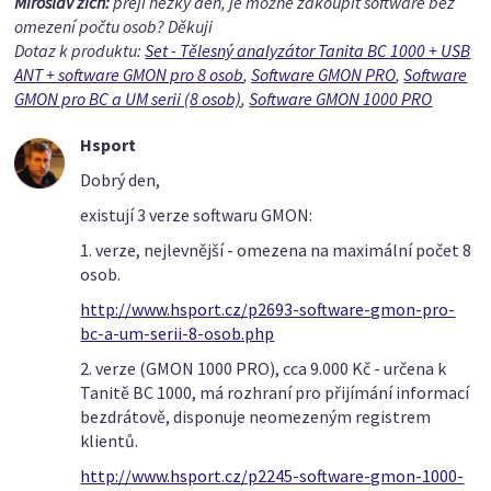
Miroslav zich:
přeji hezký den, je možné zakoupit software bez
omezení počtu osob? Děkuji
Dotaz k produktu:
Set - Tělesný analyzátor Tanita BC 1000 + USB
ANT + software GMON pro 8 osob
,
Software GMON PRO
,
Software
GMON pro BC a UM serii (8 osob)
,
Software GMON 1000 PRO
Hsport
Dobrý den,
existují 3 verze softwaru GMON:
1. verze, nejlevnější - omezena na maximální počet 8
osob.
http://www.hsport.cz/p2693-software-gmon-pro-
bc-a-um-serii-8-osob.php
2. verze (GMON 1000 PRO), cca 9.000 Kč - určena k
Tanitě BC 1000, má rozhraní pro přijímání informací
bezdrátově, disponuje neomezeným registrem
klientů.
http://www.hsport.cz/p2245-software-gmon-1000-