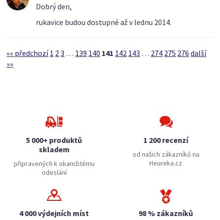
Dobrý den,
rukavice budou dostupné až v lednu 2014.
«« předchozí
1
2
3
…
139
140
141
142
143
…
274
275
276
další
»»
5 000+ produktů
1 200 recenzí
skladem
od našich zákazníků na
Heureka.cz
připravených k okamžitému
odeslání
4 000 výdejních míst
98 % zákazníků