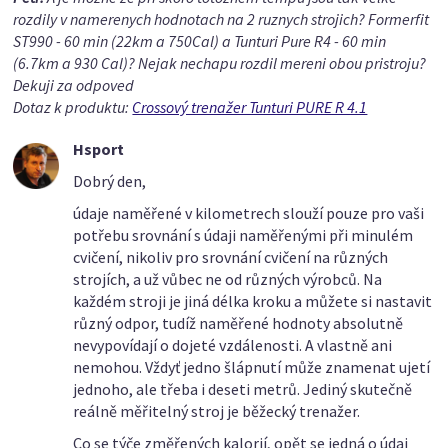
rozdily v namerenych hodnotach na 2 ruznych strojich? Formerfit
ST990 - 60 min (22km a 750Cal) a Tunturi Pure R4 - 60 min
(6.7km a 930 Cal)? Nejak nechapu rozdil mereni obou pristroju?
Dekuji za odpoved
Dotaz k produktu:
Crossový trenažer Tunturi PURE R 4.1
Hsport
Dobrý den,
údaje naměřené v kilometrech slouží pouze pro vaši
potřebu srovnání s údaji naměřenými při minulém
cvičení, nikoliv pro srovnání cvičení na různých
strojích, a už vůbec ne od různých výrobců. Na
každém stroji je jiná délka kroku a můžete si nastavit
různý odpor, tudíž naměřené hodnoty absolutně
nevypovídají o dojeté vzdálenosti. A vlastně ani
nemohou. Vždyť jedno šlápnutí může znamenat ujetí
jednoho, ale třeba i deseti metrů. Jediný skutečně
reálně měřitelný stroj je běžecký trenažer.
Co se týče změřených kalorií, opět se jedná o údaj