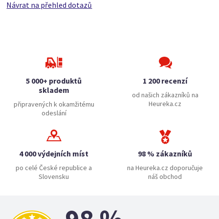
Návrat na přehled dotazů
5 000+ produktů
1 200 recenzí
skladem
od našich zákazníků na
Heureka.cz
připravených k okamžitému
odeslání
4 000 výdejních míst
98 % zákazníků
po celé České republice a
na Heureka.cz doporučuje
Slovensku
náš obchod