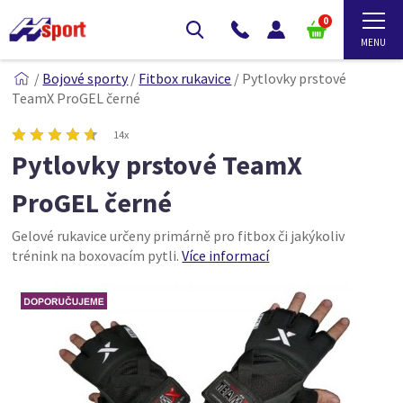
0
/
Bojové sporty
/
Fitbox rukavice
/
Pytlovky prstové
TeamX ProGEL černé
14x
Pytlovky prstové TeamX
ProGEL černé
Gelové rukavice určeny primárně pro fitbox či jakýkoliv
trénink na boxovacím pytli.
Více informací