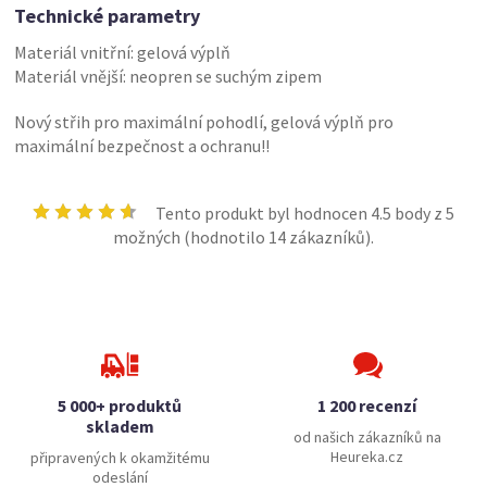
Technické parametry
Materiál vnitřní: gelová výplň
Materiál vnější: neopren se suchým zipem
Nový střih pro maximální pohodlí, gelová výplň pro
maximální bezpečnost a ochranu!!
Tento produkt byl hodnocen
4.5
body z 5
možných (hodnotilo
14
zákazníků).
5 000+ produktů
1 200 recenzí
skladem
od našich zákazníků na
Heureka.cz
připravených k okamžitému
odeslání