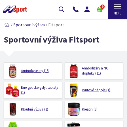
0
/
Sportovní výživa
/
Fitsport
Sportovní výživa Fitsport
Anabolizéry a NO
Aminokyseliny (15)
doplňky (11)
Energetické gely, tablety
Iontové nápoje (1)
(1)
Kloubní výživa (1)
Kreatin (3)