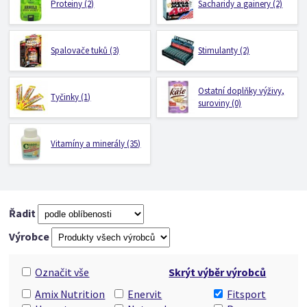
Proteiny (2)
Sacharidy a gainery (2)
Spalovače tuků (3)
Stimulanty (2)
Ostatní doplňky výživy,
Tyčinky (1)
suroviny (0)
Vitamíny a minerály (35)
Řadit
Výrobce
Označit vše
Skrýt výběr výrobců
Amix Nutrition
Enervit
Fitsport