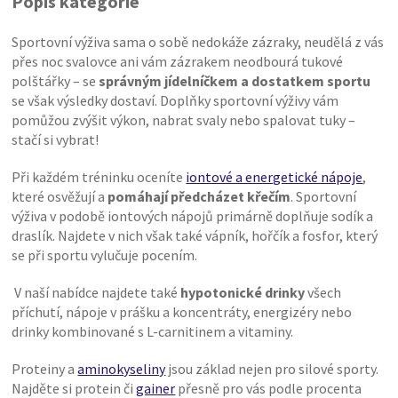
Popis kategorie
Sportovní výživa sama o sobě nedokáže zázraky, neudělá z vás
přes noc svalovce ani vám zázrakem neodbourá tukové
polštářky – se
správným jídelníčkem a dostatkem sportu
se však výsledky dostaví. Doplňky sportovní výživy vám
pomůžou zvýšit výkon, nabrat svaly nebo spalovat tuky –
stačí si vybrat!
Při každém tréninku oceníte
iontové a energetické nápoje
,
které osvěžují a
pomáhají předcházet křečím
. Sportovní
výživa v podobě iontových nápojů primárně doplňuje sodík a
draslík. Najdete v nich však také vápník, hořčík a fosfor, který
se při sportu vylučuje pocením.
V naší nabídce najdete také
hypotonické drinky
všech
příchutí, nápoje v prášku a koncentráty, energizéry nebo
drinky kombinované s L-carnitinem a vitaminy.
Proteiny a
aminokyseliny
jsou základ nejen pro silové sporty.
Najděte si protein či
gainer
přesně pro vás podle procenta