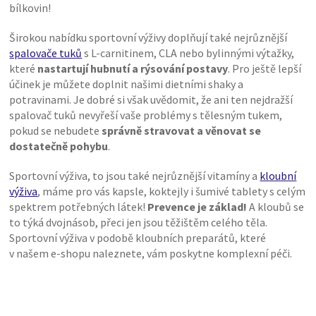
bílkovin!
Širokou nabídku sportovní výživy doplňují také nejrůznější
spalovače tuků
s L-carnitinem, CLA nebo bylinnými výtažky,
které
nastartují hubnutí a rýsování postavy
. Pro ještě lepší
účinek je můžete doplnit našimi dietními shaky a
potravinami. Je dobré si však uvědomit, že ani ten nejdražší
spalovač tuků nevyřeší vaše problémy s tělesným tukem,
pokud se nebudete
správně stravovat a věnovat se
dostatečně pohybu
.
Sportovní výživa, to jsou také nejrůznější vitamíny a
kloubní
výživa
, máme pro vás kapsle, koktejly i šumivé tablety s celým
spektrem potřebných látek!
Prevence je základ!
A kloubů se
to týká dvojnásob, přeci jen jsou těžištěm celého těla.
Sportovní výživa v podobě kloubních preparátů, které
v našem e-shopu naleznete, vám poskytne komplexní péči.