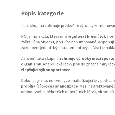
Popis kategorie
Tato skupina zahrnuje především výrobky kombinovan
NO je molekula, která umí
regulovat krevní tok
v cel
zvětšují na objemu, jsou více napumpované, disponují v
zakoupení jednotlivých suplementových částí je nákladněj
Zároveň tato skupina
zahrnuje výrobky mezi sportov
organizmu
. Anabolické látky jsou do značné míry lá
zlepšující výkon sportovce
.
Dokonce je možno tvrdit, že anabolizující je v podsta
probíhající proces
anabolizace
. Mezi nejfrektovaněj
aminokyselin, některých minerálních látek, vitamínů 