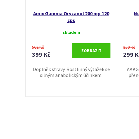
Amix Gamma Oryzanol 200 mg 120
Nu
cps
skladem
562 Kč
350 Kč
ZOBRAZIT
399 Kč
299 K
Doplněk stravy. Rostlinný výtažek se
AAKG,
silným anabolickým účinkem.
přeno