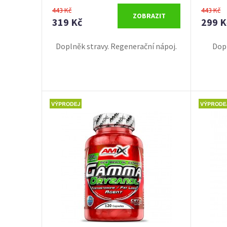
443 Kč
443 Kč
ZOBRAZIT
319 Kč
299 K
Doplněk stravy. Regenerační nápoj.
Dopl