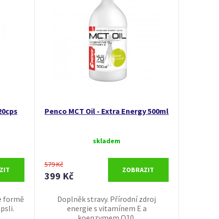
20cps
Penco MCT Oil - Extra Energy 500ml
skladem
579 Kč
ZIT
ZOBRAZIT
399 Kč
ve formě
Doplněk stravy. Přírodní zdroj
psli.
energie s vitamínem E a
koenzymem Q10.