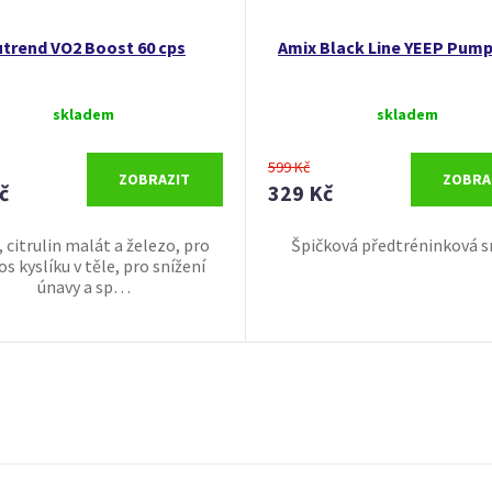
trend VO2 Boost 60 cps
Amix Black Line YEEP Pump
skladem
skladem
599 Kč
ZOBRAZIT
ZOBRA
č
329 Kč
 citrulin malát a železo, pro
Špičková předtréninková s
s kyslíku v těle, pro snížení
únavy a sp…