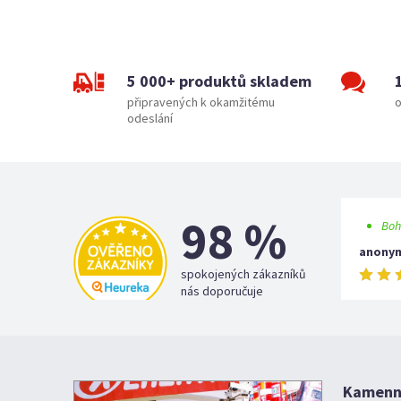
5 000+ produktů skladem
připravených k okamžitému
o
odeslání
98 %
Boh
anony
spokojených zákazníků
nás doporučuje
Kamenná