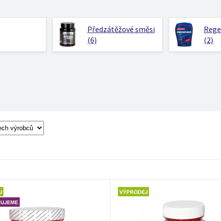
Předzátěžové směsi
Rege
(6)
(2)