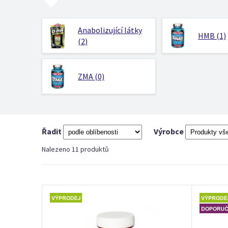
Anabolizující látky
HMB (1)
(2)
ZMA (0)
Řadit
Výrobce
Nalezeno 11 produktů