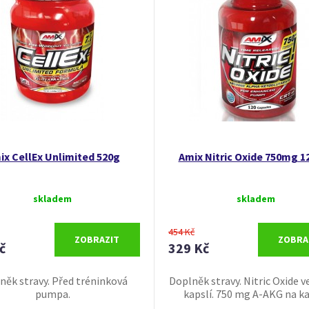
ix CellEx Unlimited 520g
Amix Nitric Oxide 750mg 1
skladem
skladem
454 Kč
ZOBRAZIT
ZOBRA
č
329 Kč
něk stravy. Před tréninková
Doplněk stravy. Nitric Oxide 
pumpa.
kapslí. 750 mg A-AKG na ka