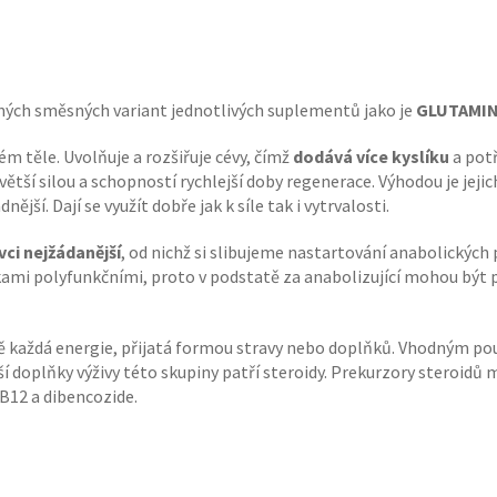
ých směsných variant jednotlivých suplementů jako je
GLUTAMI
ém těle. Uvolňuje a rozšiřuje cévy, čímž
dodává více kyslíku
a potř
ětší silou a schopností rychlejší doby regenerace. Výhodou je jeji
ší. Dají se využít dobře jak k síle tak i vytrvalosti.
ci nejžádanější
, od nichž si slibujeme nastartování anabolických 
tkami polyfunkčními, proto v podstatě za anabolizující mohou být p
tě každá energie, přijatá formou stravy nebo doplňků. Vhodným po
ší doplňky výživy této skupiny patří steroidy. Prekurzory steroidů m
B12 a dibencozide.