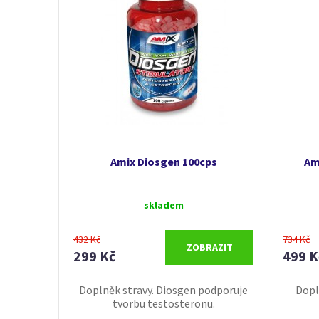
Amix Diosgen 100cps
Am
skladem
432 Kč
734 Kč
ZOBRAZIT
299 Kč
499 K
Doplněk stravy. Diosgen podporuje
Dopl
tvorbu testosteronu.