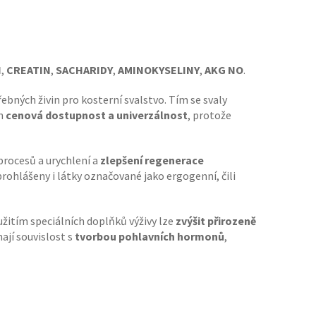
N
,
CREATIN
,
SACHARIDY
,
AMINOKYSELINY
,
AKG NO
.
ebných živin pro kosterní svalstvo. Tím se svaly
ch
cenová dostupnost a univerzálnost
, protože
procesů a urychlení a
zlepšení regenerace
rohlášeny i látky označované jako ergogenní, čili
užitím speciálních doplňků výživy lze
zvýšit přirozeně
ají souvislost s
tvorbou pohlavních hormonů
,