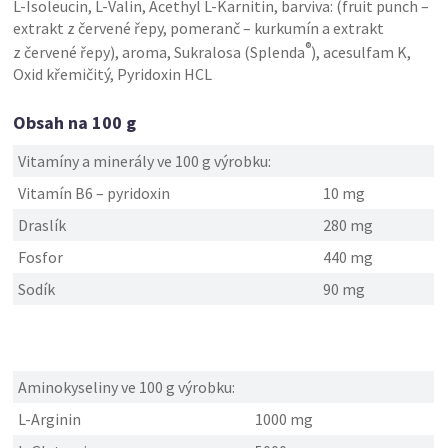
L-Isoleucin, L-Valin, Acethyl L-Karnitin, barviva: (fruit punch –
extrakt z červené řepy, pomeranč – kurkumín a extrakt
®
z červené řepy), aroma, Sukralosa (Splenda
), acesulfam K,
Oxid křemičitý, Pyridoxin HCL
Obsah na 100 g
Vitamíny a minerály ve 100 g výrobku:
Vitamín B6 – pyridoxin
10 mg
Draslík
280 mg
Fosfor
440 mg
Sodík
90 mg
Aminokyseliny ve 100 g výrobku:
L-Arginin
1000 mg