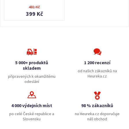
481 Kč
399 Kč
5 000+ produktů
1 200 recenzí
skladem
od našich zákazníků na
Heureka.cz
připravených k okamžitému
odeslání
4 000 výdejních míst
98 % zákazníků
po celé České republice a
na Heureka.cz doporučuje
Slovensku
náš obchod