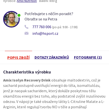
Výrobce:
Amix Nutrition
Balení:
800 g
Potřebujete s něčím poradit?
Obraťte se na Petra
777 760 006
(po-pá: 9:00 - 17:00)
info@hsport.cz
DOTAZY ZÁKAZNÍKŮ
FOTOGRAFIE (1)
POPIS ZBOŽÍ
Charakteristika výrobku
Amix Isolyn Recovery Drink
obsahuje maltodextrin, což je
sacharid postupně uvolňující energii do těla, isomaltulózu,
jenž je naopak sacharidem, který dokáže poskytnou tělu
okamžitou energii bez toho, aby podstatně zvýšil inzulínovou
odezvu. V nápoji je také obsaženy látky L-Citruline Malate a L-
Arginin, které regulují tvorbu NO v těle a pomáhají