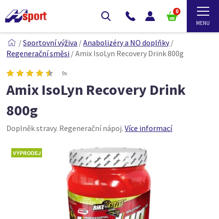
0
/
Sportovní výživa
/
Anabolizéry a NO doplňky
/
Regenerační směsi
/
Amix IsoLyn Recovery Drink 800g
9x
Amix IsoLyn Recovery Drink
800g
Doplněk stravy. Regenerační nápoj.
Více informací