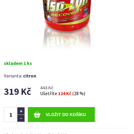
skladem 1 ks
Varianta:
citron
443 Kč
319 Kč
Ušetříte
124 Kč
(28 %)
Ks
+
-