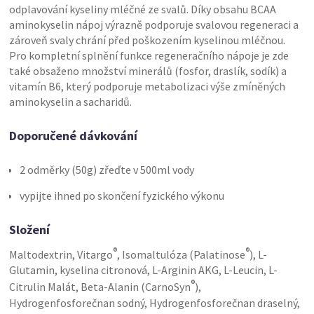
odplavování kyseliny mléčné ze svalů. Díky obsahu BCAA
aminokyselin nápoj výrazně podporuje svalovou regeneraci a
zároveň svaly chrání před poškozením kyselinou mléčnou.
Pro kompletní splnění funkce regeneračního nápoje je zde
také obsaženo množství minerálů (fosfor, draslík, sodík) a
vitamín B6, který podporuje metabolizaci výše zmíněných
aminokyselin a sacharidů.
Doporučené dávkování
2 odměrky (50g) zřeďte v 500ml vody
vypijte ihned po skončení fyzického výkonu
Složení
®
®
Maltodextrin, Vitargo
, Isomaltulóza (Palatinose
), L-
Glutamin, kyselina citronová, L-Arginin AKG, L-Leucin, L-
®
Citrulin Malát, Beta-Alanin (CarnoSyn
),
Hydrogenfosforečnan sodný, Hydrogenfosforečnan draselný,