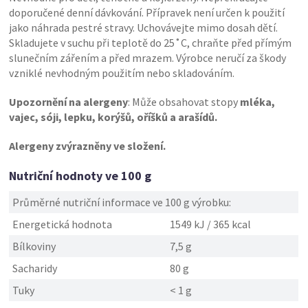
doporučené denní dávkování. Přípravek není určen k použití
jako náhrada pestré stravy. Uchovávejte mimo dosah dětí.
Skladujete v suchu při teplotě do 25˚C, chraňte před přímým
slunečním zářením a před mrazem. Výrobce neručí za škody
vzniklé nevhodným použitím nebo skladováním.
Upozornění na alergeny
: Může obsahovat stopy
mléka,
vajec, sóji, lepku, korýšů, oříšků a arašídů.
Alergeny zvýrazněny ve složení.
Nutriční hodnoty ve 100 g
Průměrné nutriční informace ve 100 g výrobku:
Energetická hodnota
1549 kJ / 365 kcal
Bílkoviny
7,5 g
Sacharidy
80 g
Tuky
< 1 g