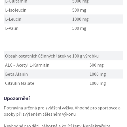
L-Glutamin
5000 mg
L-Isoleucin
500 mg
L-Leucin
1000 mg
L-Valin
500 mg
Obsah ostatních účinných látek ve 100 g výrobku:
ALC – Acetyl L-Karnitin
500 mg
Beta Alanin
1000 mg
Citrulin Malate
1000 mg
Upozornění
Potravina určená pro zvláštní výživu. Vhodné pro sportovce a
osoby při zvýšeném tělesném výkonu.
Nevhodné pro děti, těhotné a kojící ženy. Nepřekračujte