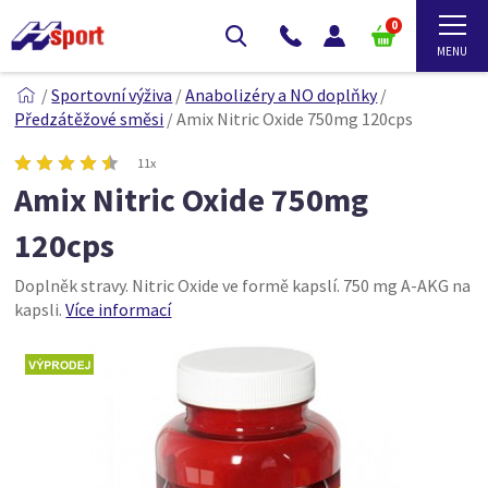
0
/
Sportovní výživa
/
Anabolizéry a NO doplňky
/
Předzátěžové směsi
/
Amix Nitric Oxide 750mg 120cps
11x
Amix Nitric Oxide 750mg
120cps
Doplněk stravy. Nitric Oxide ve formě kapslí. 750 mg A-AKG na
kapsli.
Více informací