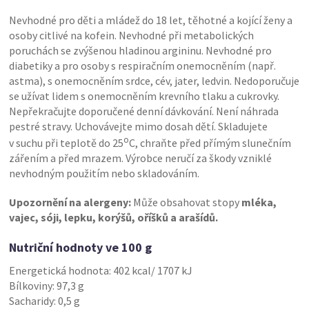
Nevhodné pro děti a mládež do 18 let, těhotné a kojící ženy a
osoby citlivé na kofein. Nevhodné při metabolických
poruchách se zvýšenou hladinou argininu. Nevhodné pro
diabetiky a pro osoby s respiračním onemocněním (např.
astma), s onemocněním srdce, cév, jater, ledvin. Nedoporučuje
se užívat lidem s onemocněním krevního tlaku a cukrovky.
Nepřekračujte doporučené denní dávkování. Není náhrada
pestré stravy. Uchovávejte mimo dosah dětí. Skladujete
o
v suchu při teplotě do 25
C, chraňte před přímým slunečním
zářením a před mrazem. Výrobce neručí za škody vzniklé
nevhodným použitím nebo skladováním.
Upozornění na alergeny:
Může obsahovat stopy
mléka,
vajec, sóji, lepku, korýšů, oříšků a arašídů.
Nutriční hodnoty ve 100 g
Energetická hodnota: 402 kcal/ 1707 kJ
Bílkoviny: 97,3 g
Sacharidy: 0,5 g