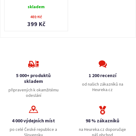
skladem
481 Kč
399 Kč
5 000+ produktů
1 200 recenzí
skladem
od našich zákazníků na
Heureka.cz
připravených k okamžitému
odeslání
4 000 výdejních míst
98 % zákazníků
po celé České republice a
na Heureka.cz doporučuje
Slovensku
náš obchod