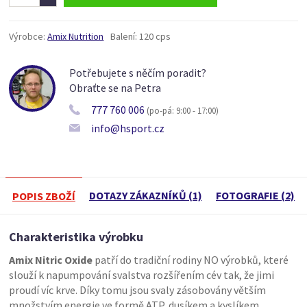
Výrobce:
Amix Nutrition
Balení:
120 cps
Potřebujete s něčím poradit?
Obraťte se na Petra
777 760 006
(po-pá: 9:00 - 17:00)
info@hsport.cz
DOTAZY ZÁKAZNÍKŮ (1)
FOTOGRAFIE (2)
POPIS ZBOŽÍ
Charakteristika výrobku
Amix Nitric Oxide
patří do tradiční rodiny NO výrobků, které
slouží k napumpování svalstva rozšířením cév tak, že jimi
proudí víc krve. Díky tomu jsou svaly zásobovány větším
množstvím energie ve formě ATP, dusíkem a kyslíkem.