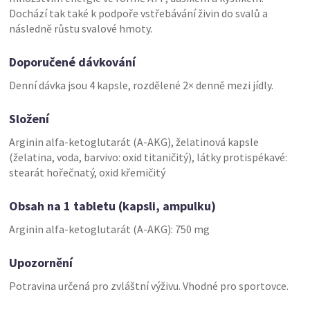
Dochází tak také k podpoře vstřebávání živin do svalů a
následně růstu svalové hmoty.
Doporučené dávkování
Denní dávka jsou 4 kapsle, rozdělené 2× denně mezi jídly.
Složení
Arginin alfa-ketoglutarát (A-AKG), želatinová kapsle
(želatina, voda, barvivo: oxid titaničitý), látky protispékavé:
stearát hořečnatý, oxid křemičitý
Obsah na 1 tabletu (kapsli, ampulku)
Arginin alfa-ketoglutarát (A-AKG): 750 mg
Upozornění
Potravina určená pro zvláštní výživu. Vhodné pro sportovce.