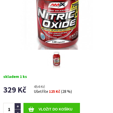
skladem 1 ks
454 Kč
329 Kč
Ušetříte
125 Kč
(28 %)
Ks
+
-