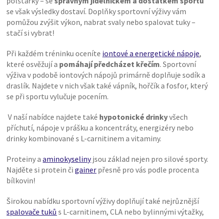
polštářky – se
správným jídelníčkem a dostatkem sportu
se však výsledky dostaví. Doplňky sportovní výživy vám
pomůžou zvýšit výkon, nabrat svaly nebo spalovat tuky –
stačí si vybrat!
Při každém tréninku oceníte
iontové a energetické nápoje
,
které osvěžují a
pomáhají předcházet křečím
. Sportovní
výživa v podobě iontových nápojů primárně doplňuje sodík a
draslík. Najdete v nich však také vápník, hořčík a fosfor, který
se při sportu vylučuje pocením.
V naší nabídce najdete také
hypotonické drinky
všech
příchutí, nápoje v prášku a koncentráty, energizéry nebo
drinky kombinované s L-carnitinem a vitaminy.
Proteiny a
aminokyseliny
jsou základ nejen pro silové sporty.
Najděte si protein či
gainer
přesně pro vás podle procenta
bílkovin!
Širokou nabídku sportovní výživy doplňují také nejrůznější
spalovače tuků
s L-carnitinem, CLA nebo bylinnými výtažky,