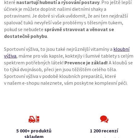
které
nastartují hubnutí a rýsování postavy
. Pro ještě lepší
účinek je můžete doplnit našimi dietními shaky a
potravinami. Je dobré si však uvědomit, že ani ten nejdražší
spalovač tuků nevyřeší vaše problémy s tělesným tukem,
pokud se nebudete
správně stravovat a věnovat se
dostatečně pohybu
.
Sportovní výživa, to jsou také nejrůznější vitamíny a
kloubní
výživa
, máme pro vás kapsle, koktejly i šumivé tablety s celým
spektrem potřebných látek!
Prevence je základ!
A kloubů se
to týká dvojnásob, přeci jen jsou těžištěm celého těla.
Sportovní výživa v podobě kloubních preparátů, které
v našem e-shopu naleznete, vám poskytne komplexní péči.
5 000+ produktů
1 200 recenzí
skladem