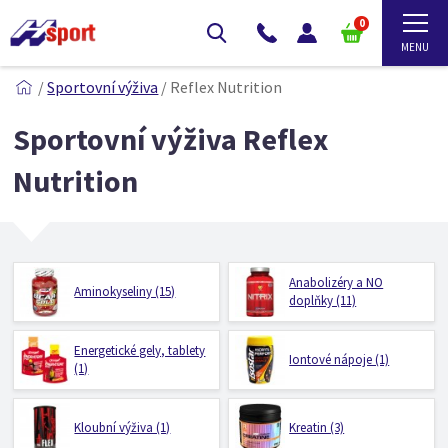
0
/
Sportovní výživa
/
Reflex Nutrition
Sportovní výživa Reflex
Nutrition
Anabolizéry a NO
Aminokyseliny (15)
doplňky (11)
Energetické gely, tablety
Iontové nápoje (1)
(1)
Kloubní výživa (1)
Kreatin (3)