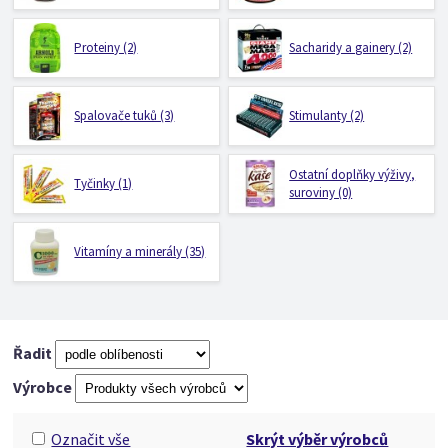
Proteiny (2)
Sacharidy a gainery (2)
Spalovače tuků (3)
Stimulanty (2)
Ostatní doplňky výživy,
Tyčinky (1)
suroviny (0)
Vitamíny a minerály (35)
Řadit
Výrobce
Označit vše
Skrýt výběr výrobců