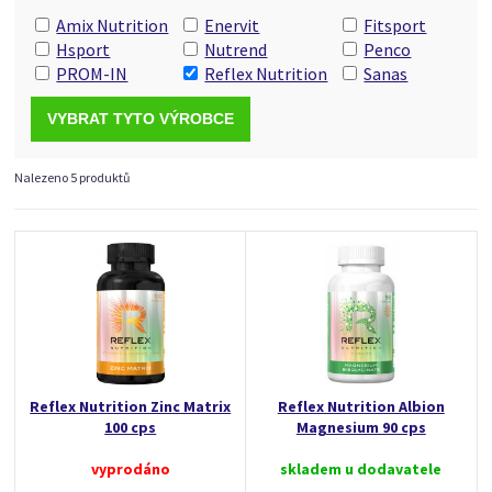
Amix Nutrition
Enervit
Fitsport
Hsport
Nutrend
Penco
PROM-IN
Reflex Nutrition
Sanas
Nalezeno 5 produktů
Reflex Nutrition Zinc Matrix
Reflex Nutrition Albion
100 cps
Magnesium 90 cps
vyprodáno
skladem u dodavatele