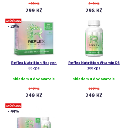
499 Kč
349 Kč
299 Kč
298 Kč
- 29%
Reflex Nutrition Nexgen
Reflex Nutrition Vitamin D3
60 cps
100 cps
skladem u dodavatele
skladem u dodavatele
349 Kč
339 Kč
249 Kč
249 Kč
- 44%