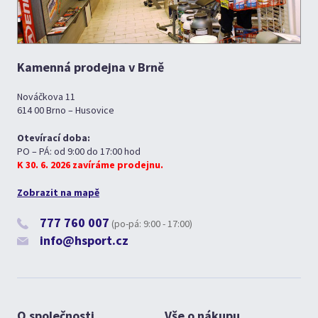
Kamenná prodejna v Brně
Nováčkova 11
614 00 Brno – Husovice
Otevírací doba:
PO – PÁ: od 9:00 do 17:00 hod
K 30. 6. 2026 zavíráme prodejnu.
Zobrazit na mapě
777 760 007
(po-pá: 9:00 - 17:00)
info@hsport.cz
O společnosti
Vše o nákupu