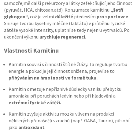
samozřejmě další prekurzory a látky zefektňujicí jeho činnost
(pyruvát, HCA, chitosan.atd). Konzumace karnitinu
„šetří
glykogen“,
což je velmi
důležité
především
pro sportovce
.
Snižuje tvorbu kyseliny mléčné (laktátu) v průběhu fyzické
zátěže vysoké intenzity, uplatní se tedy nejen u vytrvalců. Po
ukončení výkonu
urychluje regeneraci.
Vlastnosti Karnitinu
Karnitin souvisí s činností štítné žlázy. Ta reguluje tvorbu
energie a pokud je její činnost snížena, projeví se to
přibýváním na hmotnosti ve formě tuku.
Karnitin omezuje nepříznivé důsledky vzniku přebytku
amoniaku při poruchách ledvin nebo při hladovění a
extrémní fyzické zátěži.
Karnitin zvyšuje aktivitu mozku vlivem na produkci
některých přenašečů vzruchů (např. GABA, Taurin), působí
jako
antioxidant
.