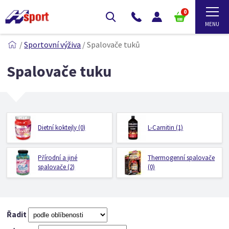
0
/
Sportovní výživa
/
Spalovače tuků
Spalovače tuku
Dietní koktejly (0)
L-Carnitin (1)
Přírodní a jiné
Thermogenní spalovače
spalovače (2)
(0)
Řadit