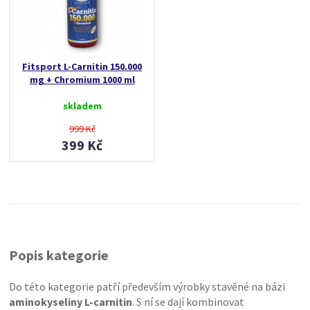
Fitsport L-Carnitin 150.000
mg + Chromium 1000 ml
skladem
999 Kč
399 Kč
Popis kategorie
Do této kategorie patří především výrobky stavěné na bázi
aminokyseliny L-carnitin
. S ní se dají kombinovat