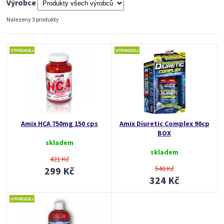
Výrobce
Nalezeny 3 produkty
Amix HCA 750mg 150 cps
Amix Diuretic Complex 90cp
BOX
skladem
skladem
421 Kč
540 Kč
299 Kč
324 Kč