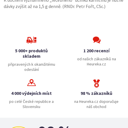
K docílení významného „léčebného“ účinku karnitinu je nutné
dávky zvýšit až na 1,5 g denně. (RNDr. Petr Fořt, CSc.)
5 000+ produktů
1 200 recenzí
skladem
od našich zákazníků na
Heureka.cz
připravených k okamžitému
odeslání
4 000 výdejních míst
98 % zákazníků
po celé České republice a
na Heureka.cz doporučuje
Slovensku
náš obchod