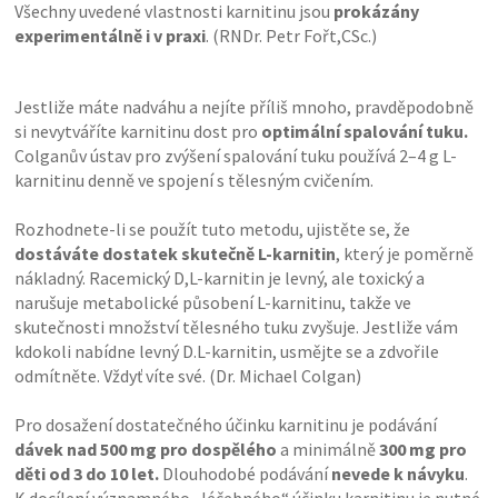
Všechny uvedené vlastnosti karnitinu jsou
prokázány
experimentálně i v praxi
. (RNDr. Petr Fořt,CSc.)
Jestliže máte nadváhu a nejíte příliš mnoho, pravděpodobně
si nevytváříte karnitinu dost pro
optimální spalování tuku.
Colganův ústav pro zvýšení spalování tuku používá 2–4 g L-
karnitinu denně ve spojení s tělesným cvičením.
Rozhodnete-li se použít tuto metodu, ujistěte se, že
dostáváte dostatek skutečně L-karnitin
, který je poměrně
nákladný. Racemický D,L-karnitin je levný, ale toxický a
narušuje metabolické působení L-karnitinu, takže ve
skutečnosti množství tělesného tuku zvyšuje. Jestliže vám
kdokoli nabídne levný D.L-karnitin, usmějte se a zdvořile
odmítněte. Vždyť víte své. (Dr. Michael Colgan)
Pro dosažení dostatečného účinku karnitinu je podávání
dávek nad 500 mg pro dospělého
a minimálně
300 mg pro
děti od 3 do 10 let.
Dlouhodobé podávání
nevede k návyku
.