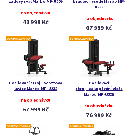
zádový sval Marbo MF-U005
bradlech vsedě Marbo MP-
U233
na objednávku
na objednávku
48 999 Kč
67 999 Kč
Posilovací stroj - Scottova
Posilovací
lavice Marbo MP-U232
stroj - zakopávání vleže
Marbo MP-U235
na objednávku
na objednávku
67 999 Kč
76 999 Kč