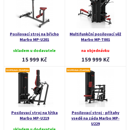
Posilovací stroj na břicho
Multifunkční posilovací věž
Marbo MP-U201
Marbo MP-T001
skladem u dodavatele
na objednávku
15 999 Kč
159 999 Kč
Posilovací stroj na lýtka
Posilovací stroj - přítahy
Marbo MP-U219
vsedě na záda Marbo MP-
U229
skladem u dodavatele