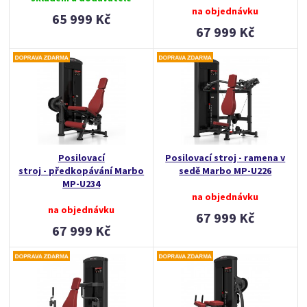
na objednávku
65 999 Kč
67 999 Kč
Posilovací
Posilovací stroj - ramena v
stroj - předkopávání Marbo
sedě Marbo MP-U226
MP-U234
na objednávku
na objednávku
67 999 Kč
67 999 Kč