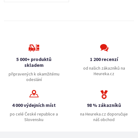
5 000+ produktů
1 200 recenzí
skladem
od našich zákazníků na
Heureka.cz
připravených k okamžitému
odeslání
4 000 výdejních míst
98 % zákazníků
po celé České republice a
na Heureka.cz doporučuje
Slovensku
náš obchod