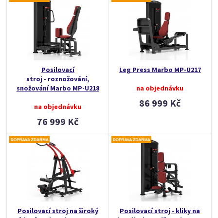
Posilovací
Leg Press Marbo MP-U217
stroj - roznožování,
snožování Marbo MP-U218
na objednávku
86 999 Kč
na objednávku
76 999 Kč
Posilovací stroj na široký
Posilovací stroj - kliky na