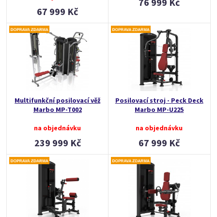
76 999 Kč
67 999 Kč
Multifunkční posilovací věž
Posilovací stroj - Peck Deck
Marbo MP-T002
Marbo MP-U225
na objednávku
na objednávku
239 999 Kč
67 999 Kč