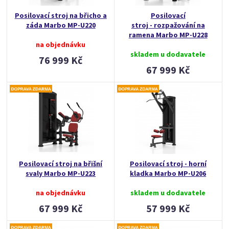
Posilovací stroj na břicho a
Posilovací
záda Marbo MP-U220
stroj - rozpažování na
ramena Marbo MP-U228
na objednávku
skladem u dodavatele
76 999 Kč
67 999 Kč
Posilovací stroj na břišní
Posilovací stroj - horní
svaly Marbo MP-U223
kladka Marbo MP-U206
na objednávku
skladem u dodavatele
67 999 Kč
57 999 Kč