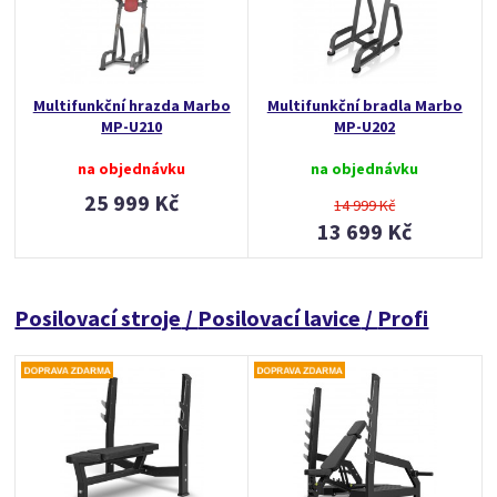
Multifunkční hrazda Marbo
Multifunkční bradla Marbo
MP-U210
MP-U202
na objednávku
na objednávku
25 999 Kč
14 999 Kč
13 699 Kč
Posilovací stroje
/
Posilovací lavice
/
Profi