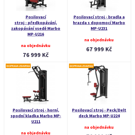
Posilovací
Posilovací stroj - bradla a
stroj - předkopávání,
hrazda s dopomocí Marbo
zakopávání vsedě Marbo
MP-U231
MP-U216
na objednávku
na objednávku
67 999 Kč
76 999 Kč
Posilovací stroj - horní,
Posilovací stroj - Peck/Delt
spodní kladka Marbo MP-
deck Marbo MP-U224
U211
na objednávku
na objednávku