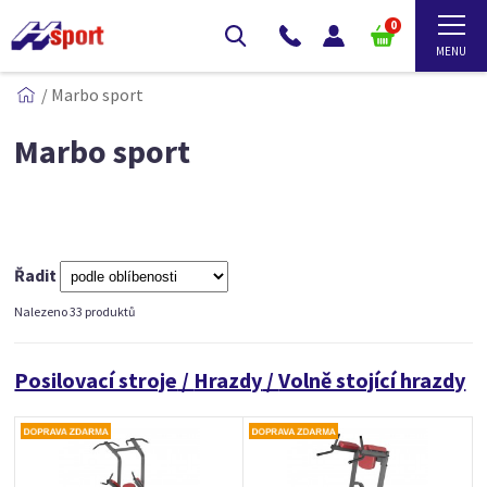
0
/
Marbo sport
Marbo sport
Řadit
Nalezeno 33 produktů
Posilovací stroje
/
Hrazdy
/
Volně stojící hrazdy